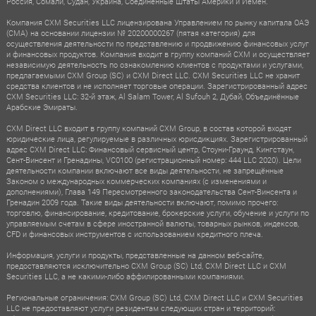
Россия, Сомали, Судан, Украина, Соединённые Штаты Америки и Йемен.
Компания CXM Securities LLC лицензирована Управлением по рынку капитала ОАЭ
(CMA) на основании лицензии № 20200000267 (пятая категория) для
осуществления деятельности по представлению и продвижению финансовых услуг
и финансовых продуктов. Компания входит в группу компаний CXM и осуществляет
независимую деятельность по ознакомлению клиентов с продуктами и услугами,
предлагаемыми CXM Group (SC) и CXM Direct LLC. CXM Securities LLC не хранит
средства клиентов и не исполняет торговые операции. Зарегистрированный адрес
CXM Securities LLC: 32-й этаж, Al Salam Tower, Al Sufouh 2, Дубай, Объединённые
Арабские Эмираты.
CXM Direct LLC входит в группу компаний CXM Group, в состав которой входят
юридические лица, регулируемые в различных юрисдикциях. Зарегистрированный
адрес CXM Direct LLC: Финансовый сервисный центр, Стоуни-Граунд, Кингстаун,
Сент-Винсент и Гренадины, VC0100 (регистрационный номер: 444 LLC 2020). Цели
деятельности компании включают все виды деятельности, не запрещённые
Законом о международных коммерческих компаниях (с изменениями и
дополнениями), Глава 149 Пересмотренного законодательства Сент-Винсента и
Гренадин 2009 года. Такие виды деятельности включают, помимо прочего:
торговлю, финансирование, кредитование, брокерские услуги, обучение и услуги по
управляемым счетам в сфере иностранной валюты, товарных рынков, индексов,
CFD и финансовых инструментов с использованием кредитного плеча.
Информация, услуги и продукты, представленные на данном веб-сайте,
предоставляются исключительно CXM Group (SC) Ltd, CXM Direct LLC и CXM
Securities LLC, а не какими-либо аффилированными компаниями.
Региональные ограничения: CXM Group (SC) Ltd, CXM Direct LLC и CXM Securities
LLC не предоставляют услуги резидентам следующих стран и территорий: