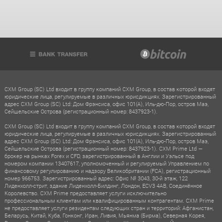
CXM Group (SC) Ltd входит в группу компаний CXM Group, в состав которой входят
юридические лица, регулируемые в различных юрисдикциях. Зарегистрированный
адрес CXM Group (SC) Ltd: Дом Фрэнсиса, офис 101(A), Иль-дю-Пор, остров Маэ,
Сейшельские Острова (регистрационный номер: 8437923-1).
CXM Group (SC) Ltd входит в группу компаний CXM Group, в состав которой входят
юридические лица, регулируемые в различных юрисдикциях. Зарегистрированный
адрес CXM Group (SC) Ltd: Дом Фрэнсиса, офис 101(A), Иль-дю-Пор, остров Маэ,
Сейшельские Острова (регистрационный номер: 8437923-1). CXM Prime Ltd —
брокер на рынках Forex и CFD, зарегистрированный в Англии и Уэльсе под
номером компании 13407617, уполномоченный и регулируемый Управлением по
финансовому регулированию и надзору Великобритании (FCA), регистрационный
номер 966753. Зарегистрированный адрес: Офис № 3043, 30-й этаж, 122
Лиденхолл-стрит, здание Лиденхолл-Билдинг, Лондон, ECV3 4AB, Соединённое
Королевство. CXM Prime предоставляет услуги исключительно
профессиональным клиентам или квалифицированным контрагентам. CXM Prime
не предоставляет услуги резидентам следующих стран и территорий: Афганистан,
Беларусь, Китай, Куба, Гонконг, Иран, Ливия, Мьянма (Бирма), Северная Корея,