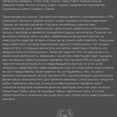
Афганистан, Беларусь, Китай, Куба, Гонконг, Иран, Ливия, Мьянма (Бирма),
Северная Корея, Россия, Сомали, Судан, Украина, Соединённое Королевство,
Соединённые Штаты Америки и Йемен.
Предупреждение о рисках: Торговля иностранной валютой, криптовалютами и CFD
сопряжена с высоким уровнем риска и может подходить не всем инвесторам.
Прежде чем принять решение о торговле, внимательно оцените свои
инвестиционные цели, уровень опыта и допустимый уровень риска. Результаты
прошлых периодов не являются показателем будущих результатов. Помните, что
вы можете потерять часть или весь первоначально вложенный капитал; не
инвестируйте средства, потерю которых вы не можете себе позволить. Различные
виды инвестиций и активов предполагают разную степень риска, и нет никаких
гарантий того, что будущие результаты конкретной инвестиции, стратегии или
продукта окажутся прибыльными. Также нет гарантий того, что результаты или
аналогичная деятельность, связанная с какой-либо инвестицией, будут подходить
вам или вашему инвестиционному портфелю. При торговле CFD не существует
гарантий получения прибыли или предотвращения убытков. Ни CXM, ни её
сотрудники, представители, аффилированные лица или иные аналогичные стороны
не могут предоставлять такие гарантии. Вы соглашаетесь с тем, что риски
являются неотъемлемой частью торговли CFD, и должны обладать достаточными
финансовыми возможностями для принятия связанных с этим рисков и покрытия
любых понесённых убытков. Стоимость инвестиционного портфеля может
снизиться вследствие изменения рыночных факторов, таких как цены на акции,
процентные ставки, цены на сырьевые товары и валютные курсы. В случае
неблагоприятного изменения цен существует риск потери всего инвестированного
капитала.