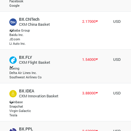
Facebook
Google
BX.CNTech
2.17000
USD
CXM China Basket
Alibaba Group
Baidu Inc.
JD.com
Li Auto Inc.
BX.FLY
1.54000
USD
CXM Flight Basket
Boeing
Delta Air Lines Inc.
Southwest Airlines Co
BX.IDEA
3.88000
USD
CXM Innovation Basket
Coinbase
Snapchat
Virgin Galactic
Tesla
BX.PPL