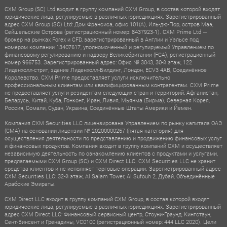
CXM Group (SC) Ltd входит в группу компаний CXM Group, в состав которой входят
юридические лица, регулируемые в различных юрисдикциях. Зарегистрированный
адрес CXM Group (SC) Ltd: Дом Фрэнсиса, офис 101(A), Иль-дю-Пор, остров Маэ,
Сейшельские Острова (регистрационный номер: 8437923-1). CXM Prime Ltd —
брокер на рынках Forex и CFD, зарегистрированный в Англии и Уэльсе под
номером компании 13407617, уполномоченный и регулируемый Управлением по
финансовому регулированию и надзору Великобритании (FCA), регистрационный
номер 966753. Зарегистрированный адрес: Офис № 3043, 30-й этаж, 122
Лиденхолл-стрит, здание Лиденхолл-Билдинг, Лондон, ECV3 4AB, Соединённое
Королевство. CXM Prime предоставляет услуги исключительно
профессиональным клиентам или квалифицированным контрагентам. CXM Prime
не предоставляет услуги резидентам следующих стран и территорий: Афганистан,
Беларусь, Китай, Куба, Гонконг, Иран, Ливия, Мьянма (Бирма), Северная Корея,
Россия, Сомали, Судан, Украина, Соединённые Штаты Америки и Йемен.
Компания CXM Securities LLC лицензирована Управлением по рынку капитала ОАЭ
(CMA) на основании лицензии № 20200000267 (пятая категория) для
осуществления деятельности по представлению и продвижению финансовых услуг
и финансовых продуктов. Компания входит в группу компаний CXM и осуществляет
независимую деятельность по ознакомлению клиентов с продуктами и услугами,
предлагаемыми CXM Group (SC) и CXM Direct LLC. CXM Securities LLC не хранит
средства клиентов и не исполняет торговые операции. Зарегистрированный адрес
CXM Securities LLC: 32-й этаж, Al Salam Tower, Al Sufouh 2, Дубай, Объединённые
Арабские Эмираты.
CXM Direct LLC входит в группу компаний CXM Group, в состав которой входят
юридические лица, регулируемые в различных юрисдикциях. Зарегистрированный
адрес CXM Direct LLC: Финансовый сервисный центр, Стоуни-Граунд, Кингстаун,
Сент-Винсент и Гренадины, VC0100 (регистрационный номер: 444 LLC 2020). Цели