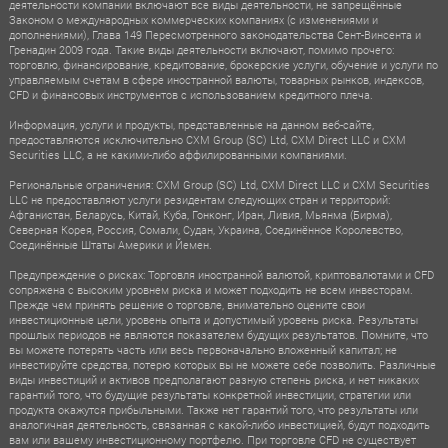
деятельности компании включают все виды деятельности, не запрещённые
Законом о международных коммерческих компаниях (с изменениями и
дополнениями), Глава 149 Пересмотренного законодательства Сент-Винсента и
Гренадин 2009 года. Такие виды деятельности включают, помимо прочего:
торговлю, финансирование, кредитование, брокерские услуги, обучение и услуги по
управляемым счетам в сфере иностранной валюты, товарных рынков, индексов,
CFD и финансовых инструментов с использованием кредитного плеча.
Информация, услуги и продукты, представленные на данном веб-сайте,
предоставляются исключительно CXM Group (SC) Ltd, CXM Direct LLC и CXM
Securities LLC, а не какими-либо аффилированными компаниями.
Региональные ограничения: CXM Group (SC) Ltd, CXM Direct LLC и CXM Securities
LLC не предоставляют услуги резидентам следующих стран и территорий:
Афганистан, Беларусь, Китай, Куба, Гонконг, Иран, Ливия, Мьянма (Бирма),
Северная Корея, Россия, Сомали, Судан, Украина, Соединённое Королевство,
Соединённые Штаты Америки и Йемен.
Предупреждение о рисках: Торговля иностранной валютой, криптовалютами и CFD
сопряжена с высоким уровнем риска и может подходить не всем инвесторам.
Прежде чем принять решение о торговле, внимательно оцените свои
инвестиционные цели, уровень опыта и допустимый уровень риска. Результаты
прошлых периодов не являются показателем будущих результатов. Помните, что
вы можете потерять часть или весь первоначально вложенный капитал; не
инвестируйте средства, потерю которых вы не можете себе позволить. Различные
виды инвестиций и активов предполагают разную степень риска, и нет никаких
гарантий того, что будущие результаты конкретной инвестиции, стратегии или
продукта окажутся прибыльными. Также нет гарантий того, что результаты или
аналогичная деятельность, связанная с какой-либо инвестицией, будут подходить
вам или вашему инвестиционному портфелю. При торговле CFD не существует