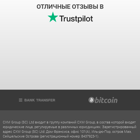
ОТЛИЧНЫЕ ОТЗЫВЫ В
CXM Group (SC) Ltd входит в группу компаний CXM Group, в состав которой входят
юридические лица, регулируемые в различных юрисдикциях. Зарегистрированный
адрес CXM Group (SC) Ltd: Дом Фрэнсиса, офис 101(A), Иль-дю-Пор, остров Маэ,
Сейшельские Острова (регистрационный номер: 8437923-1).