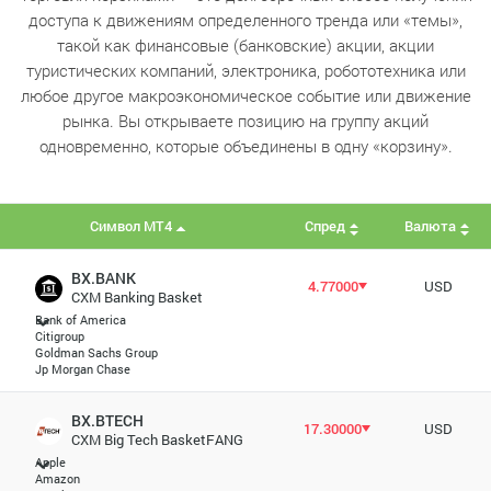
доступа к движениям определенного тренда или «темы»,
такой как финансовые (банковские) акции, акции
туристических компаний, электроника, робототехника или
любое другое макроэкономическое событие или движение
рынка. Вы открываете позицию на группу акций
одновременно, которые объединены в одну «корзину».
Символ MT4
Спред
Валюта
BX.BANK
4.77000
USD
CXM Banking Basket
Bank of America
Citigroup
Goldman Sachs Group
Jp Morgan Chase
BX.BTECH
17.30000
USD
CXM Big Tech BasketFANG
Apple
Amazon