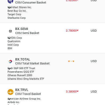
2.62000
USD
CXM Consumer Basket
Wal-Mart Stores Inc.
Best Buy Co Inc.
Target Corp
Starbucks Corp
BX.SEMI
2.78000
USD
CXM Semi Basket
NVIDIA Corp
Qualcomm
Intel Corp
IBM
BX.TOTAL
USD
CXM Total Market Basket
Spdr S&P 500 ETF Trust
Powershares QQQ ETF
iShares Russell 2000
Ishares Msci Emg Markets ETF
BX.TRVL
3.38000
USD
CXM Travel Basket
American Airlines Group Inc.
Airbnb Inc.