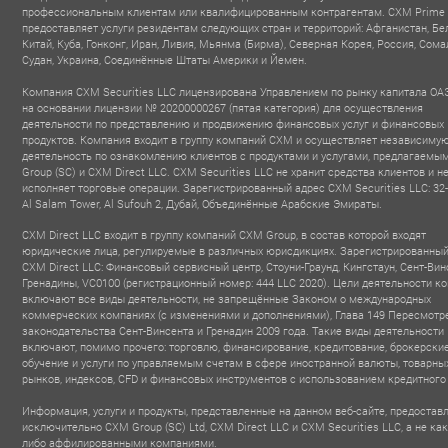
профессиональным клиентам или квалифицированным контрагентам. CXM Prime
предоставляет услуги резидентам следующих стран и территорий: Афганистан, Бе
Китай, Куба, Гонконг, Иран, Ливия, Мьянма (Бирма), Северная Корея, Россия, Сома
Судан, Украина, Соединённые Штаты Америки и Йемен.
Компания CXM Securities LLC лицензирована Управлением по рынку капитала ОА
на основании лицензии № 20200000267 (пятая категория) для осуществления
деятельности по представлению и продвижению финансовых услуг и финансовых
продуктов. Компания входит в группу компаний CXM и осуществляет независиму
деятельность по ознакомлению клиентов с продуктами и услугами, предлагаем
Group (SC) и CXM Direct LLC. CXM Securities LLC не хранит средства клиентов и н
исполняет торговые операции. Зарегистрированный адрес CXM Securities LLC: 32-
Al Salam Tower, Al Sufouh 2, Дубай, Объединённые Арабские Эмираты.
CXM Direct LLC входит в группу компаний CXM Group, в состав которой входят
юридические лица, регулируемые в различных юрисдикциях. Зарегистрированный
CXM Direct LLC: Финансовый сервисный центр, Стоуни-Граунд, Кингстаун, Сент-Вин
Гренадины, VC0100 (регистрационный номер: 444 LLC 2020). Цели деятельности к
включают все виды деятельности, не запрещённые Законом о международных
коммерческих компаниях (с изменениями и дополнениями), Глава 149 Пересмотр
OBAL IB PARTNER
BEST FINTECH FOREX
TOP 100 T
законодательства Сент-Винсента и Гренадин 2009 года. Такие виды деятельности
filiate & Influencer
BROKER
FINANCIAL INS
включают, помимо прочего: торговлю, финансирование, кредитование, брокерские
- Forex Expo Dubai
Summit
AWAR
2025
обучение и услуги по управляемым счетам в сфере иностранной валюты, товарны
- MEFM Awa
2025
рынков, индексов, CFD и финансовых инструментов с использованием кредитного
Информация, услуги и продукты, представленные на данном веб-сайте, предостав
исключительно CXM Group (SC) Ltd, CXM Direct LLC и CXM Securities LLC, а не ка
либо аффилированными компаниями.