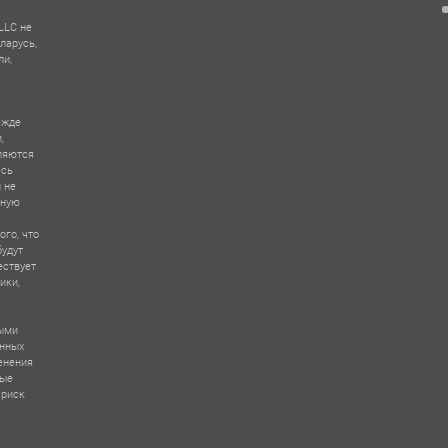
LLC не
ларусь,
ли,
ежде
,
ляются
есь
 не
зную
ого, что
будут
ествует
ики,
выми
ённых
енения
вые
 риск