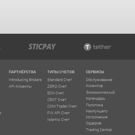
ПАРТНЁРСТВА
ТИПЫ СЧЕТОВ
СЕРВИСЫ
Introducing Brokers
Standard Счет
Обслуживание
Клиентов
API-Клиенты
ZERO Счет
Экономический
ECN Счет
Календарь
CENT Счет
Политика
CXM Trader Счет
Наилучшего
е
FIX API Счет
Исполнения
Islamic Счет
Ордеров
Trading Central