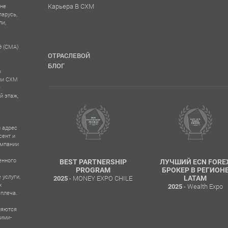
Карьера В CXM
 не
ларусь,
ли,
Э (CMA)
ОТРАСЛЕВОЙ
БЛОГ
ю
ыми CXM
е
й этаж,
 адрес
сент и
омпании
енного
RUSTED
BEST PARTNERSHIP
ЛУЧШИЙ ECN FORE
TITUTIONS
PROGRAM
БРОКЕР В РЕГИОН
 услуги,
- MONEY EXPO CHILE
D
LATAM
2025
х
rds Dubai
- Wealth Expo
2025
 плеча.
ляются
кими-