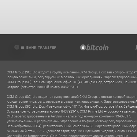
CXM Group (SC) Ltd входит в группу компаний CXM Group, в состав которой входят
юридические лица, регулируемые в различных юрисдикциях. Зарегистрированный
CXM Group (SC) Ltd: Дом Фрэнсиса, офис 101(A), Иль-дю-Пор, остров Маэ, Сейшел
Острова (регистрационный номер: 8437923-1).
CXM Group (SC) Ltd входит в группу компаний CXM Group, в состав которой входят
юридические лица, регулируемые в различных юрисдикциях. Зарегистрированный
CXM Group (SC) Ltd: Дом Фрэнсиса, офис 101(A), Иль-дю-Пор, остров Маэ, Сейшел
Острова (регистрационный номер: 8437923-1). CXM Prime Ltd — брокер на рынках 
CFD, зарегистрированный в Англии и Уэльсе под номером компании 13407617,
уполномоченный и регулируемый Управлением по финансовому регулированию и 
Великобритании (FCA), регистрационный номер 966753. Зарегистрированный адре
№ 3043, 30-й этаж, 122 Лиденхолл-стрит, здание Лиденхолл-Билдинг, Лондон, ECV3
Соединённое Королевство. CXM Prime предоставляет услуги исключительно