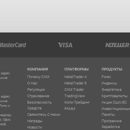
КОМПАНИЯ
ПЛАТФОРМЫ
ПРОДУКТЫ
 адрес
Почему CXM
MetaTrader 4
Forex
ьские
О Нас
MetaTrader 5
Индексы
Регуляции
CXM Trader
Энергетика
Страхование
TradingView
Криптовалюты
 адрес
ьские
Безопасность
Копи-Трейдинг
Акции США/ЕС
Forex и
Средств
PAMM
Инвестиционны
Свяжитесь С Нами
Пакеты
надзору
с: Офис
Награды
Программа
 4AB,
Заработка
Новости