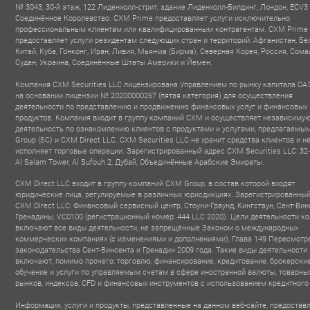
№ 3043, 30-й этаж, 122 Лиденхолл-стрит, здание Лиденхолл-Билдинг, Лондон, ECV3
Соединённое Королевство. CXM Prime предоставляет услуги исключительно
профессиональным клиентам или квалифицированным контрагентам. CXM Prime
предоставляет услуги резидентам следующих стран и территорий: Афганистан, Бе
Китай, Куба, Гонконг, Иран, Ливия, Мьянма (Бирма), Северная Корея, Россия, Сома
Судан, Украина, Соединённые Штаты Америки и Йемен.
Компания CXM Securities LLC лицензирована Управлением по рынку капитала ОА
на основании лицензии № 20200000267 (пятая категория) для осуществления
деятельности по представлению и продвижению финансовых услуг и финансовых
продуктов. Компания входит в группу компаний CXM и осуществляет независиму
деятельность по ознакомлению клиентов с продуктами и услугами, предлагаем
Group (SC) и CXM Direct LLC. CXM Securities LLC не хранит средства клиентов и н
исполняет торговые операции. Зарегистрированный адрес CXM Securities LLC: 32-
Al Salam Tower, Al Sufouh 2, Дубай, Объединённые Арабские Эмираты.
CXM Direct LLC входит в группу компаний CXM Group, в состав которой входят
юридические лица, регулируемые в различных юрисдикциях. Зарегистрированный
CXM Direct LLC: Финансовый сервисный центр, Стоуни-Граунд, Кингстаун, Сент-Вин
Гренадины, VC0100 (регистрационный номер: 444 LLC 2020). Цели деятельности к
включают все виды деятельности, не запрещённые Законом о международных
коммерческих компаниях (с изменениями и дополнениями), Глава 149 Пересмотр
FINTECH FOREX
TOP 100 TRUSTED
BEST PARTN
законодательства Сент-Винсента и Гренадин 2009 года. Такие виды деятельности
BROKER
FINANCIAL INSTITUTIONS
PROGR
включают, помимо прочего: торговлю, финансирование, кредитование, брокерские
Forex Expo Dubai
- MONEY E
AWARD
2025
обучение и услуги по управляемым счетам в сфере иностранной валюты, товарны
- MEFM Awards Dubai
2025
рынков, индексов, CFD и финансовых инструментов с использованием кредитного
Информация, услуги и продукты, представленные на данном веб-сайте, предостав