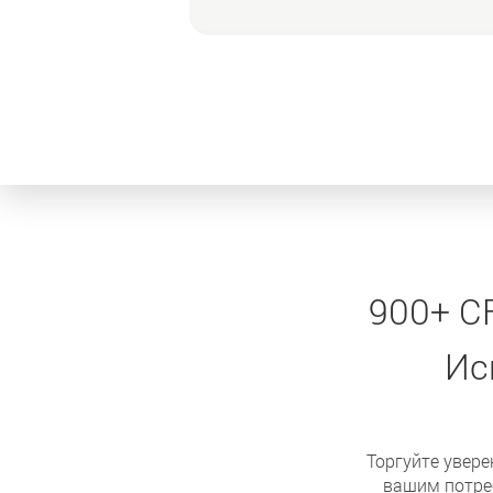
900+ C
Ис
Торгуйте увере
вашим потре