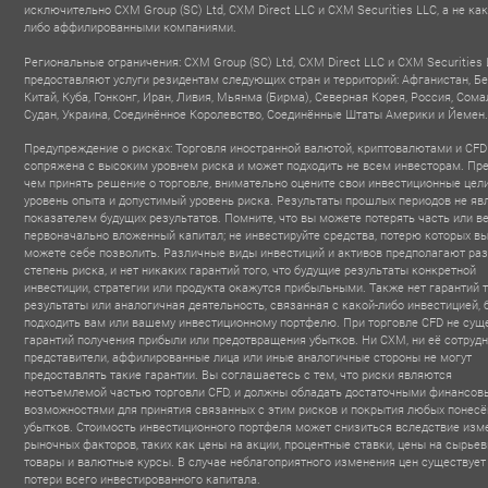
исключительно CXM Group (SC) Ltd, CXM Direct LLC и CXM Securities LLC, а не ка
либо аффилированными компаниями.
Региональные ограничения: CXM Group (SC) Ltd, CXM Direct LLC и CXM Securities 
предоставляют услуги резидентам следующих стран и территорий: Афганистан, Бе
Китай, Куба, Гонконг, Иран, Ливия, Мьянма (Бирма), Северная Корея, Россия, Сома
Судан, Украина, Соединённое Королевство, Соединённые Штаты Америки и Йемен.
Предупреждение о рисках: Торговля иностранной валютой, криптовалютами и CFD
сопряжена с высоким уровнем риска и может подходить не всем инвесторам. Пр
чем принять решение о торговле, внимательно оцените свои инвестиционные цели
уровень опыта и допустимый уровень риска. Результаты прошлых периодов не яв
показателем будущих результатов. Помните, что вы можете потерять часть или в
первоначально вложенный капитал; не инвестируйте средства, потерю которых вы
можете себе позволить. Различные виды инвестиций и активов предполагают ра
степень риска, и нет никаких гарантий того, что будущие результаты конкретной
инвестиции, стратегии или продукта окажутся прибыльными. Также нет гарантий т
результаты или аналогичная деятельность, связанная с какой-либо инвестицией, 
подходить вам или вашему инвестиционному портфелю. При торговле CFD не сущ
гарантий получения прибыли или предотвращения убытков. Ни CXM, ни её сотрудн
представители, аффилированные лица или иные аналогичные стороны не могут
предоставлять такие гарантии. Вы соглашаетесь с тем, что риски являются
неотъемлемой частью торговли CFD, и должны обладать достаточными финансо
возможностями для принятия связанных с этим рисков и покрытия любых понес
убытков. Стоимость инвестиционного портфеля может снизиться вследствие изм
рыночных факторов, таких как цены на акции, процентные ставки, цены на сырье
товары и валютные курсы. В случае неблагоприятного изменения цен существует
потери всего инвестированного капитала.