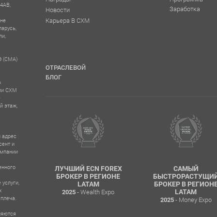
 4AB,
Заработка
Новости
Карьера В CXM
 не
ларусь,
ли,
Э (CMA)
ОТРАСЛЕВОЙ
БЛОГ
ю
ыми CXM
е
й этаж,
 адрес
сент и
омпании
енного
ERSHIP
ЛУЧШИЙ ECN FOREX
САМЫЙ
AM
БРОКЕР В РЕГИОНЕ
БЫСТРОРАСТУЩИ
 услуги,
XPO CHILE
LATAM
БРОКЕР В РЕГИОН
х
- Wealth Expo
LATAM
2025
 плеча.
- Money Expo
2025
ляются