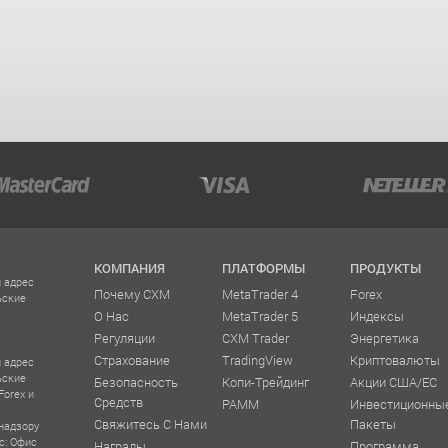
КОМПАНИЯ
ПЛАТФОРМЫ
ПРОДУКТЫ
 адрес
Почему CXM
MetaTrader 4
Forex
ьские
О Нас
MetaTrader 5
Индексы
Регуляции
CXM Trader
Энергетика
Страхование
TradingView
Криптовалюты
 адрес
ьские
Безопасность
Копи-Трейдинг
Акции США/ЕС
Forex и
Средств
PAMM
Инвестиционны
Свяжитесь С Нами
Пакеты
надзору
с: Офис
Награды
Программа