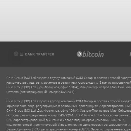
CXM Group (SC) Ltd входит в группу компаний CXM Group, в состав которой входят
юридические лица, регулируемые в различных юрисдикциях. Зарегистрированный
CXM Group (SC) Ltd: Дом Фрэнсиса, офис 101(A), Иль-дю-Пор, остров Маэ, Сейшел
Острова (регистрационный номер: 8437923-1).
CXM Group (SC) Ltd входит в группу компаний CXM Group, в состав которой входят
юридические лица, регулируемые в различных юрисдикциях. Зарегистрированный
CXM Group (SC) Ltd: Дом Фрэнсиса, офис 101(A), Иль-дю-Пор, остров Маэ, Сейшел
Острова (регистрационный номер: 8437923-1). CXM Prime Ltd — брокер на рынках 
CFD, зарегистрированный в Англии и Уэльсе под номером компании 13407617,
уполномоченный и регулируемый Управлением по финансовому регулированию и 
Великобритании (FCA), регистрационный номер 966753. Зарегистрированный адре