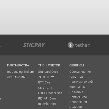
ПАРТНЁРСТВА
ТИПЫ СЧЕТОВ
СЕРВИСЫ
Introducing Brokers
Standard Счет
Обслуживание
Клиентов
API-Клиенты
ZERO Счет
Экономический
ECN Счет
Календарь
CENT Счет
Политика
CXM Trader Счет
Наилучшего
е
FIX API Счет
Исполнения
Islamic Счет
Ордеров