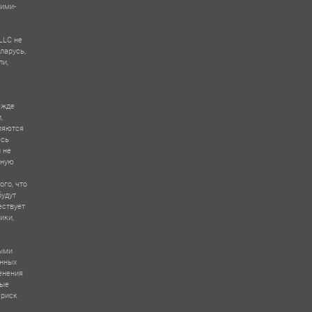
кими-
LLC не
ларусь,
ли,
ежде
,
ляются
есь
 не
зную
ого, что
будут
ествует
ики,
выми
ённых
енения
вые
 риск