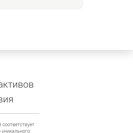
активов
вия
й соответствует
 уникального