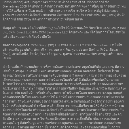
Consolidation) Act, Chapter 149 of the Revised Laws of St. Vincent and the
Grenadines 2009 โดยกิจกรรมดังกล่าวรวมถึง แต่ไม่จำกัดเพียง การซื้อขาย การจัดหาเงินทุน
การให้สินเชื่อ การเป็นนายหน้า การฝึกอบรม และบริการบริหารจัดการบัญชี (Managed
Account Services) ที่เกี่ยวข้องกับตลาด อัตราแลกเปลี่ยนเงินตราต่างประเทศ (Forex) สินค้า
โภคภัณฑ์ ดัชนี CFDs และตราสารทางการเงินที่ใช้เลเวอเรจ
ข้อมูล บริการ และผลิตภัณฑ์ที่ปรากฏบนเว็บไซต์นี้ จัดหาและให้บริการโดย CXM Group (SC)
Ltd, CXM Direct LLC และ CXM Securities LLC โดยเฉพาะ และมิได้ให้บริการโดยบริษัทใน
เครือหรือหน่วยงานที่เกี่ยวข้องอื่นใด
ข้อจำกัดทางภูมิภาค: CXM Group (SC) Ltd, CXM Direct LLC, CXM Securities LLC ไม่ให้
บริการแก่ผู้อยู่อาศัยใน: อัฟกานิสถาน, เบลารุส, จีน, คูบา, ฮ่องกง, อิหร่าน, ลิเบีย, เมียนมา
(พม่า), เกาหลีเหนือ, รัสเซีย, โซมาเลีย, ซูดาน, ยูเครน, สหราชอาณาจักร, สหรัฐอเมริกา และ
เยเมน.
คำเตือนเกี่ยวกับความเสี่ยง: การซื้อขายเงินตราต่างประเทศ สกุลเงินดิจิทัล และ CFD มีความ
เสี่ยงในระดับสูง และอาจไม่เหมาะสมสำหรับนักลงทุนทุกคน ก่อนตัดสินใจซื้อขาย โปรด
พิจารณาวัตถุประสงค์ในการลงทุน ระดับประสบการณ์ และความสามารถในการยอมรับความ
เสี่ยงของคุณอย่างรอบคอบ ผลการดำเนินงานในอดีตไม่ได้เป็นสิ่งบ่งชี้ผลลัพธ์ในอนาคต
โปรดจำไว้ว่าคุณอาจสูญเสียเงินลงทุนเริ่มต้นบางส่วนหรือทั้งหมด ดังนั้นอย่าลงทุนด้วยเงินที่
คุณไม่สามารถรับภาระการสูญเสียได้ การลงทุนหรือสินทรัพย์แต่ละประเภทมีระดับความเสี่ยง
ที่แตกต่างกัน และไม่มีการรับประกันว่าผลการดำเนินงานในอนาคตของการลงทุน กลยุทธ์
หรือผลิตภัณฑ์ใดโดยเฉพาะจะทำกำไรได้ อีกทั้งไม่มีการรับประกันว่าผลการดำเนินงานหรือ
กิจกรรมในลักษณะเดียวกันของการลงทุนใดจะเหมาะสมกับคุณหรือพอร์ตการลงทุนของคุณ
ไม่มีการรับประกันผลกำไรหรือการหลีกเลี่ยงการขาดทุนเมื่อซื้อขาย CFD ทั้ง CXM พนักงาน
ตัวแทน บริษัทในเครือ หรือบุคคลที่เกี่ยวข้องในลักษณะเดียวกันไม่สามารถให้การรับประกัน
ดังกล่าวได้ คุณยอมรับว่าความเสี่ยงเป็นสิ่งที่มีอยู่โดยธรรมชาติในการซื้อขาย CFD และคุณ
ต้องมีความสามารถทางการเงินเพียงพอที่จะรับภาระความเสี่ยงที่เกี่ยวข้องและรองรับการ
ขาดทุนใด ๆ ที่เกิดขึ้น มูลค่าของพอร์ตการลงทุนอาจลดลงจากการเปลี่ยนแปลงของปัจจัย
ตลาด เช่น ราคาหุ้น อัตราดอกเบี้ย ราคาสินค้าโภคภัณฑ์ และอัตราแลกเปลี่ยน ในกรณีที่