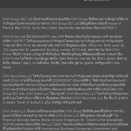
CXM Group (SC) Ltd เป็นส่วนหนึ่งของกลุ่มบริษัท CXM Group ซึ่งมีหน่วยงานที่อยู่ภายใต้การ
กำกับดูแลในหลายเขตอำนาจศาล CXM Group (SC) Ltd มีที่อยู่ที่จดทะเบียนที่ House of
Francis, ห้อง 101(A), Ile Du Port, Mahe, Seychelles (หมายเลขทะเบียน 8437923-1)
CXM Prime Ltd เป็นโบรกเกอร์ FX และ CFD ที่จดทะเบียนในอังกฤษและเวลส์ หมายเลข
บริษัท 13407617 ได้รับอนุญาตและกำกับดูแลโดยหน่วยงานกำกับดูแลทางการเงินแห่งสห
ราชอาณาจักร (FCA) หมายเลขอ้างอิง 966753 ที่อยู่จดทะเบียน: Office No. 3043, Level 30,
122 Leadenhall St, Leadenhall Building, London, ECV3 4AB, สหราชอาณาจักร CXM
Prime ให้บริการเฉพาะกับลูกค้าที่เป็นมืออาชีพหรือคู่สัญญาที่มีคุณสมบัติเหมาะสมเท่านั้น
CXM Prime ไม่ให้บริการแก่ผู้อยู่อาศัยใน: อัฟกานิสถาน, เบลารุส, จีน, คิวบา, ฮ่องกง, อิหร่าน,
ลิเบีย, เมียนมา (พม่า), เกาหลีเหนือ, รัสเซีย, โซมาเลีย, ซูดาน, ยูเครน, สหรัฐอเมริกา และ
เยเมน
CXM Securities LLC ได้รับใบอนุญาตจากหน่วยงานกำกับดูแลตลาดทุนแห่งสหรัฐอาหรับเอมิ
เรตส์ (CMA) ภายใต้ใบอนุญาตเลขที่ 20200000267 (ประเภทที่ห้า) ให้ดำเนินกิจกรรมแนะนำ
และส่งเสริมบริการทางการเงินและผลิตภัณฑ์ทางการเงิน บริษัทเป็นส่วนหนึ่งของกลุ่มบริษัท
CXM และดำเนินงานอย่างเป็นอิสระเพื่อแนะนำผลิตภัณฑ์และบริการที่นำเสนอโดย CXM
Group (SC) และ CXM Direct LLC ให้แก่ลูกค้า CXM Securities LLC ไม่เก็บรักษาเงินทุนของ
ลูกค้าและไม่ดำเนินการซื้อขาย ที่อยู่จดทะเบียนของ CXM Securities LLC คือ ชั้น 32 อาคาร
Al Salam Tower, Al Sufouh 2, ดูไบ, สหรัฐอาหรับเอมิเรตส์
CXM Direct LLC เป็นส่วนหนึ่งของกลุ่มบริษัท CXM Group ซึ่งมีนิติบุคคลที่ได้รับการกำกับ
ดูแลภายใต้หลายเขตอำนาจศาล บริษัท CXM Direct LLC มีที่อยู่จดทะเบียนตั้งอยู่ที่ The
Financial Services Centre, Stoney Ground, Kingstown, St. Vincent & the Grenadines,
VC0100 (เลขทะเบียนบริษัท 444 LLC 2020) วัตถุประสงค์ของบริษัทครอบคลุมกิจกรรมทั้งหมด
ที่ไม่ขัดต่อข้อกำหนดภายใต้ International Business Companies (Amendment and