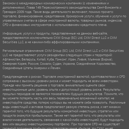
Законом о международных коммерческих компаниях (с изменениями и
дополнениями), Глава 149 Пересмотренного законодательства Сент-Винсента и
Гренадин 2009 года. Такие виды деятельности включают, помимо прочего:
торговлю, финансирование, кредитование, брокерские услуги, обучение и услуги по
управляемым счетам в сфере иностранной валюты, товарных рынков, индексов,
CFD и финансовых инструментов с использованием кредитного плеча.
Информация, услуги и продукты, представленные на данном веб-сайте,
предоставляются исключительно CXM Group (SC) Ltd, CXM Direct LLC и CXM
Securities LLC, а не какими-либо аффилированными компаниями.
Региональные ограничения: CXM Group (SC) Ltd, CXM Direct LLC и CXM Securities
LLC не предоставляют услуги резидентам следующих стран и территорий:
Афганистан, Беларусь, Китай, Куба, Гонконг, Иран, Ливия, Мьянма (Бирма),
Северная Корея, Россия, Сомали, Судан, Украина, Соединённое Королевство,
Соединённые Штаты Америки и Йемен.
Предупреждение о рисках: Торговля иностранной валютой, криптовалютами и CFD
сопряжена с высоким уровнем риска и может подходить не всем инвесторам.
Прежде чем принять решение о торговле, внимательно оцените свои
инвестиционные цели, уровень опыта и допустимый уровень риска. Результаты
прошлых периодов не являются показателем будущих результатов. Помните, что
вы можете потерять часть или весь первоначально вложенный капитал; не
инвестируйте средства, потерю которых вы не можете себе позволить. Различные
виды инвестиций и активов предполагают разную степень риска, и нет никаких
гарантий того, что будущие результаты конкретной инвестиции, стратегии или
продукта окажутся прибыльными. Также нет гарантий того, что результаты или
аналогичная деятельность, связанная с какой-либо инвестицией, будут подходить
вам или вашему инвестиционному портфелю. При торговле CFD не существует
гарантий получения прибыли или предотвращения убытков. Ни CXM, ни её