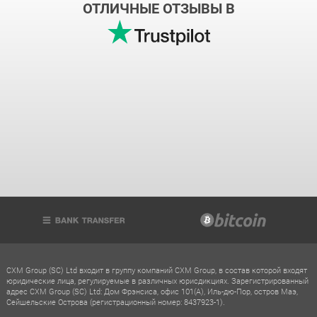
ОТЛИЧНЫЕ ОТЗЫВЫ В
CXM Group (SC) Ltd входит в группу компаний CXM Group, в состав которой входят
юридические лица, регулируемые в различных юрисдикциях. Зарегистрированный
адрес CXM Group (SC) Ltd: Дом Фрэнсиса, офис 101(A), Иль-дю-Пор, остров Маэ,
Сейшельские Острова (регистрационный номер: 8437923-1).