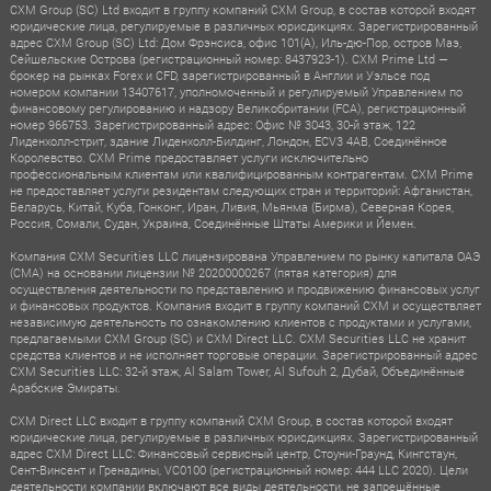
CXM Group (SC) Ltd входит в группу компаний CXM Group, в состав которой входят
юридические лица, регулируемые в различных юрисдикциях. Зарегистрированный
адрес CXM Group (SC) Ltd: Дом Фрэнсиса, офис 101(A), Иль-дю-Пор, остров Маэ,
Сейшельские Острова (регистрационный номер: 8437923-1). CXM Prime Ltd —
брокер на рынках Forex и CFD, зарегистрированный в Англии и Уэльсе под
номером компании 13407617, уполномоченный и регулируемый Управлением по
финансовому регулированию и надзору Великобритании (FCA), регистрационный
номер 966753. Зарегистрированный адрес: Офис № 3043, 30-й этаж, 122
Лиденхолл-стрит, здание Лиденхолл-Билдинг, Лондон, ECV3 4AB, Соединённое
Королевство. CXM Prime предоставляет услуги исключительно
профессиональным клиентам или квалифицированным контрагентам. CXM Prime
не предоставляет услуги резидентам следующих стран и территорий: Афганистан,
Беларусь, Китай, Куба, Гонконг, Иран, Ливия, Мьянма (Бирма), Северная Корея,
Россия, Сомали, Судан, Украина, Соединённые Штаты Америки и Йемен.
Компания CXM Securities LLC лицензирована Управлением по рынку капитала ОАЭ
(CMA) на основании лицензии № 20200000267 (пятая категория) для
осуществления деятельности по представлению и продвижению финансовых услуг
и финансовых продуктов. Компания входит в группу компаний CXM и осуществляет
независимую деятельность по ознакомлению клиентов с продуктами и услугами,
предлагаемыми CXM Group (SC) и CXM Direct LLC. CXM Securities LLC не хранит
средства клиентов и не исполняет торговые операции. Зарегистрированный адрес
CXM Securities LLC: 32-й этаж, Al Salam Tower, Al Sufouh 2, Дубай, Объединённые
Арабские Эмираты.
CXM Direct LLC входит в группу компаний CXM Group, в состав которой входят
юридические лица, регулируемые в различных юрисдикциях. Зарегистрированный
адрес CXM Direct LLC: Финансовый сервисный центр, Стоуни-Граунд, Кингстаун,
Сент-Винсент и Гренадины, VC0100 (регистрационный номер: 444 LLC 2020). Цели
деятельности компании включают все виды деятельности, не запрещённые