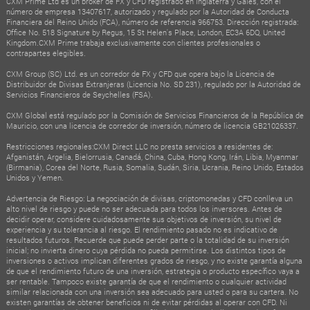
CXM Prime Ltd es un broker de FX y CFD registrado en Inglaterra y Gales, con el
número de empresa 13407617, autorizado y regulado por la Autoridad de Conducta
Financiera del Reino Unido (FCA), número de referencia 966753. Dirección registrada:
Office No. 518 Signature by Regus, 15 St Helen's Place, London, EC3A 6DQ, United
Kingdom.CXM Prime trabaja exclusivamente con clientes profesionales o
contrapartes elegibles.
CXM Group (SC) Ltd. es un corredor de FX y CFD que opera bajo la Licencia de
Distribuidor de Divisas Extranjeras (Licencia No. SD 231), regulado por la Autoridad de
Servicios Financieros de Seychelles (FSA).
CXM Global está regulado por la Comisión de Servicios Financieros de la República de
Mauricio, con una licencia de corredor de inversión, número de licencia GB21026337.
Restricciones regionales:CXM Direct LLC no presta servicios a residentes de:
Afganistán, Argelia, Bielorrusia, Canadá, China, Cuba, Hong Kong, Irán, Libia, Myanmar
(Birmania), Corea del Norte, Rusia, Somalia, Sudán, Siria, Ucrania, Reino Unido, Estados
Unidos y Yemen.
Advertencia de Riesgo: La negociación de divisas, criptomonedas y CFD conlleva un
alto nivel de riesgo y puede no ser adecuada para todos los inversores. Antes de
decidir operar, considere cuidadosamente sus objetivos de inversión, su nivel de
experiencia y su tolerancia al riesgo. El rendimiento pasado no es indicativo de
resultados futuros. Recuerde que puede perder parte o la totalidad de su inversión
inicial; no invierta dinero cuya pérdida no pueda permitirse. Los distintos tipos de
inversiones o activos implican diferentes grados de riesgo, y no existe garantía alguna
de que el rendimiento futuro de una inversión, estrategia o producto específico vaya a
ser rentable. Tampoco existe garantía de que el rendimiento o cualquier actividad
similar relacionada con una inversión sea adecuado para usted o para su cartera. No
existen garantías de obtener beneficios ni de evitar pérdidas al operar con CFD. Ni