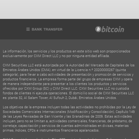
La información, los servicios y los productos en este sitio web son proporcionados
exclusivamente por CXM Direct LLC y no por ninguna entidad afiliada.
CXM Securities LLC está autorizada por la Autoridad del Mercado de Capitales de los
Emiratos Árabes Unidos (CMA), en virtud de la Licencia n.º 20200000267 (quinta
categoría), para llevar a cabo actividades de presentación y promoción de servicios y
productos financieros. La empresa forma parte del grupo de empresas CXM y opera
de manera independiente para presentar a los clientes los productos y servicios
ofrecidos por CXM Group (SC) y CXM Direct LLC. CXM Securities LLC no custodia
fondos de clientes ni ejecuta operaciones. El domicilio social de CXM Securities LLC
es: planta 32, Al Salam Tower, Al Sufouh 2, Dubái, Emiratos Árabes Unidos.
Los objetivos de la empresa incluyen todas las actividades no prohibidas por la Ley de
Sociedades Comerciales Internacionales (Modificación y Consolidación), Capítulo 149
de las Leyes Revisadas de San Vicente y las Granadinas de 2009. Estas actividades
incluyen, pero no se limitan a, actividades comerciales, financieras, de préstamo, de
corretaje, capacitación y servicios de cuentas administradas en divisas, materias
primas, índices, CFDs e instrumentos financieros apalancados.