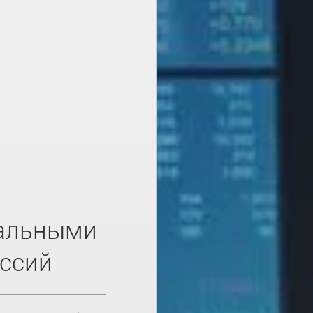
бальными
иссий