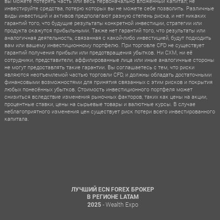
вы можете потерять часть или весь первоначально вложенный капитал; не
инвестируйте средства, потерю которых вы не можете себе позволить. Различные
виды инвестиций и активов предполагают разную степень риска, и нет никаких
гарантий того, что будущие результаты конкретной инвестиции, стратегии или
продукта окажутся прибыльными. Также нет гарантий того, что результаты или
аналогичная деятельность, связанная с какой-либо инвестицией, будут подходить
вам или вашему инвестиционному портфелю. При торговле CFD не существует
гарантий получения прибыли или предотвращения убытков. Ни CXM, ни её
сотрудники, представители, аффилированные лица или иные аналогичные стороны
не могут предоставлять такие гарантии. Вы соглашаетесь с тем, что риски
являются неотъемлемой частью торговли CFD, и должны обладать достаточными
финансовыми возможностями для принятия связанных с этим рисков и покрытия
любых понесённых убытков. Стоимость инвестиционного портфеля может
снизиться вследствие изменения рыночных факторов, таких как цены на акции,
процентные ставки, цены на сырьевые товары и валютные курсы. В случае
неблагоприятного изменения цен существует риск потери всего инвестированного
капитала.
ЛУЧШИЙ ECN FOREX БРОКЕР
В РЕГИОНЕ LATAM
- Wealth Expo
2025