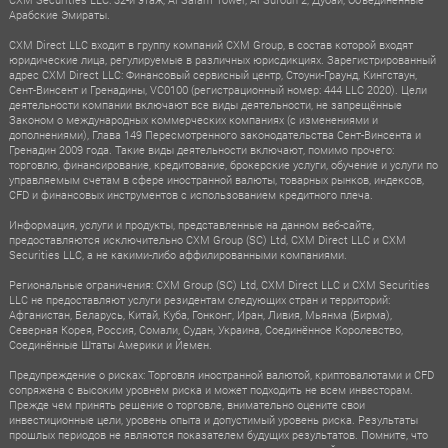
Арабские Эмираты.
CXM Direct LLC входит в группу компаний CXM Group, в состав которой входят
юридические лица, регулируемые в различных юрисдикциях. Зарегистрированный
адрес CXM Direct LLC: Финансовый сервисный центр, Стоуни-Граунд, Кингстаун,
Сент-Винсент и Гренадины, VC0100 (регистрационный номер: 444 LLC 2020). Цели
деятельности компании включают все виды деятельности, не запрещённые
Законом о международных коммерческих компаниях (с изменениями и
дополнениями), Глава 149 Пересмотренного законодательства Сент-Винсента и
Гренадин 2009 года. Такие виды деятельности включают, помимо прочего:
торговлю, финансирование, кредитование, брокерские услуги, обучение и услуги по
управляемым счетам в сфере иностранной валюты, товарных рынков, индексов,
CFD и финансовых инструментов с использованием кредитного плеча.
Информация, услуги и продукты, представленные на данном веб-сайте,
предоставляются исключительно CXM Group (SC) Ltd, CXM Direct LLC и CXM
Securities LLC, а не какими-либо аффилированными компаниями.
Региональные ограничения: CXM Group (SC) Ltd, CXM Direct LLC и CXM Securities
LLC не предоставляют услуги резидентам следующих стран и территорий:
Афганистан, Беларусь, Китай, Куба, Гонконг, Иран, Ливия, Мьянма (Бирма),
Северная Корея, Россия, Сомали, Судан, Украина, Соединённое Королевство,
Соединённые Штаты Америки и Йемен.
Предупреждение о рисках: Торговля иностранной валютой, криптовалютами и CFD
сопряжена с высоким уровнем риска и может подходить не всем инвесторам.
Прежде чем принять решение о торговле, внимательно оцените свои
инвестиционные цели, уровень опыта и допустимый уровень риска. Результаты
прошлых периодов не являются показателем будущих результатов. Помните, что