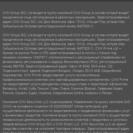
CXM Group (SC) Ltd входит в группу компаний CXM Group, в состав которой входят
юридические лица, регулируемые в различных юрисдикциях. Зарегистрированный
адрес CXM Group (SC) Ltd: Дом Фрэнсиса, офис 101(A), Иль-дю-Пор, остров Маэ,
Сейшельские Острова (регистрационный номер: 8437923-1).
CXM Group (SC) Ltd входит в группу компаний CXM Group, в состав которой входят
юридические лица, регулируемые в различных юрисдикциях. Зарегистрированный
адрес CXM Group (SC) Ltd: Дом Фрэнсиса, офис 101(A), Иль-дю-Пор, остров Маэ,
Сейшельские Острова (регистрационный номер: 8437923-1). CXM Prime Ltd —
брокер на рынках Forex и CFD, зарегистрированный в Англии и Уэльсе под
номером компании 13407617, уполномоченный и регулируемый Управлением по
финансовому регулированию и надзору Великобритании (FCA), регистрационный
номер 966753. Зарегистрированный адрес: Офис № 3043, 30-й этаж, 122
Лиденхолл-стрит, здание Лиденхолл-Билдинг, Лондон, ECV3 4AB, Соединённое
Королевство. CXM Prime предоставляет услуги исключительно
профессиональным клиентам или квалифицированным контрагентам. CXM Prime
не предоставляет услуги резидентам следующих стран и территорий: Афганистан,
Беларусь, Китай, Куба, Гонконг, Иран, Ливия, Мьянма (Бирма), Северная Корея,
Россия, Сомали, Судан, Украина, Соединённые Штаты Америки и Йемен.
Компания CXM Securities LLC лицензирована Управлением по рынку капитала ОАЭ
(CMA) на основании лицензии № 20200000267 (пятая категория) для
осуществления деятельности по представлению и продвижению финансовых услуг
и финансовых продуктов. Компания входит в группу компаний CXM и осуществляет
независимую деятельность по ознакомлению клиентов с продуктами и услугами,
предлагаемыми CXM Group (SC) и CXM Direct LLC. CXM Securities LLC не хранит
средства клиентов и не исполняет торговые операции. Зарегистрированный адрес
CXM Securities LLC: 32-й этаж, Al Salam Tower, Al Sufouh 2, Дубай, Объединённые