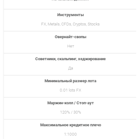
Инструменты
FX, Metals, CFDs, Cryptos, Stocks
Овернайт-свопы
Нет
Советники, скальпинг, хеджирование
Да
Минимальный размер лота
0.01 lots FX
Маржин-колл / Стоп-аут
120% / 30%
Максимальное кредитное плечо
1:1000