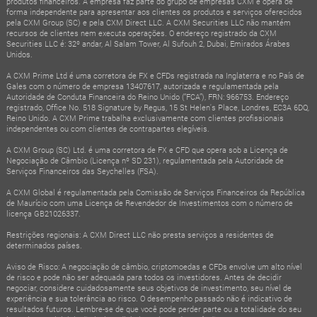
produtos financeiros. A empresa faz parte do grupo de empresas CXM e opera de
forma independente para apresentar aos clientes os produtos e serviços oferecidos
pela CXM Group (SC) e pela CXM Direct LLC. A CXM Securities LLC não mantém
recursos de clientes nem executa operações. O endereço registrado da CXM
Securities LLC é: 32º andar, Al Salam Tower, Al Sufouh 2, Dubai, Emirados Árabes
Unidos.
A CXM Prime Ltd é uma corretora de FX e CFDs registrada na Inglaterra e no País de
Gales com o número de empresa 13407617, autorizada e regulamentada pela
Autoridade de Conduta Financeira do Reino Unido (“FCA”), FRN: 966753. Endereço
registrado, Office No. 518 Signature by Regus, 15 St Helen's Place, Londres, EC3A 6DQ,
Reino Unido. A CXM Prime trabalha exclusivamente com clientes profissionais
independentes ou com clientes de contrapartes elegíveis.
A CXM Group (SC) Ltd. é uma corretora de FX e CFD que opera sob a Licença de
Negociação de Câmbio (Licença nº SD 231), regulamentada pela Autoridade de
Serviços Financeiros das Seychelles (FSA).
A CXM Global é regulamentada pela Comissão de Serviços Financeiros da República
de Maurício com uma Licença de Revendedor de Investimentos com o número de
licença GB21026337.
Restrições regionais: A CXM Direct LLC não presta serviços a residentes de
determinados países.
Aviso de Risco: A negociação de câmbio, criptomoedas e CFDs envolve um alto nível
de risco e pode não ser adequada para todos os investidores. Antes de decidir
negociar, considere cuidadosamente seus objetivos de investimento, seu nível de
experiência e sua tolerância ao risco. O desempenho passado não é indicativo de
resultados futuros. Lembre-se de que você pode perder parte ou a totalidade do seu