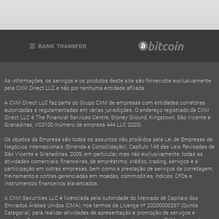
As informações, os serviços e os produtos deste site são fornecidos exclusivamente
pela CXM Direct LLC e não por nenhuma entidade afiliada.
A CXM Direct LLC faz parte do Grupo CXM de empresas com entidades corretoras
autorizadas e regulamentadas em várias jurisdições. O endereço registrado da CXM
Direct LLC é The Financial Services Centre, Stoney Ground, Kingstown, São Vicente e
Granadinas, VC0100 (número de empresa 444 LLC 2020).
Os objetos da Empresa são todos os assuntos não proibidos pela Lei de Empresas de
Negócios Internacionais (Emenda e Consolidação), Capítulo 149 das Leis Revisadas de
São Vicente e Granadinas, 2009, em particular, mas não exclusivamente, todas as
atividades comerciais, financeiras, de empréstimo, crédito, trading, serviços e a
participação em outras empresas, bem como a prestação de serviços de corretagem,
treinamento e contas gerenciadas em moedas, commodities, índices, CFDs e
instrumentos financeiros alavancados.
A CXM Securities LLC é licenciada pela Autoridade do Mercado de Capitais dos
Emirados Árabes Unidos (CMA), nos termos da Licença nº 20200000267 (Quinta
Categoria), para realizar atividades de apresentação e promoção de serviços e