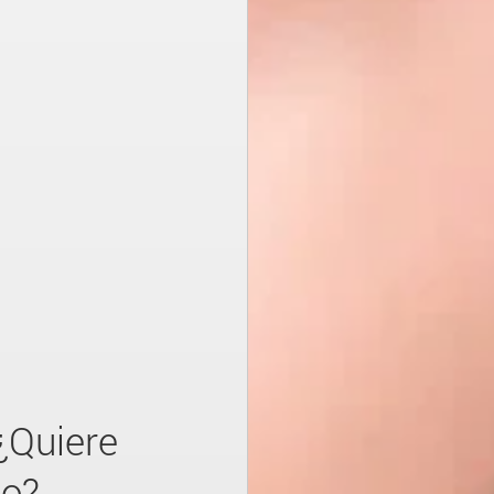
¿Quiere
go?