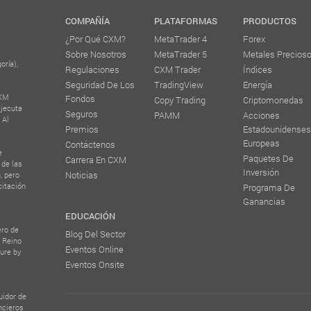
COMPAÑÍA
PLATAFORMAS
PRODUCTOS
¿Por Qué CXM?
MetaTrader 4
Forex
Sobre Nosotros
MetaTrader 5
Metales Precios
oría),
Regulaciones
CXM Trader
Índices
Seguridad De Los
TradingView
Energía
CXM
Fondos
Copy Trading
Criptomonedas
ejecuta
Seguros
PAMM
Acciones
 Al
Premios
Estadounidenses
Europeas
Contáctenos
e
Paquetes De
Carrera En CXM
 de las
Inversión
Noticias
, pero
citación
Programa De
Ganancias
EDUCACIÓN
ero de
Blog Del Sector
l Reino
Eventos Online
ure by
Eventos Onsite
uidor de
ncieros