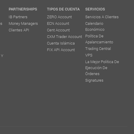
PARTNERSHIPS
TIPOS DE CUENTA
SERVICIOS
IB Partners
ZERO Account
Servicios A Clientes
os
Money Managers
ECN Account
Calendario
Económico
Clientes API
Cent Account
Política De
CXM Trader Account
Apalancamiento
Cuenta Islámica
Trading Central
FIX API Account
VPS
 Y
La Mejor Política De
Ejecución De
Órdenes
Signatures