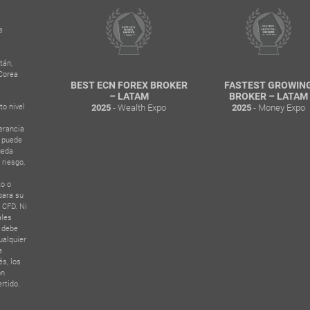
e
tán,
 Corea
.
ERSHIP
BEST ECN FOREX BROKER
FASTEST GROWING
AM
– LATAM
BROKER – LATAM
to nivel
XPO CHILE
- Wealth Expo
- Money Expo
2025
2025
erancia
e puede
ueda
 riesgo,
to o
para su
 CFD. Ni
ales
e debe
ualquier
a
s, los
ón
ertido.