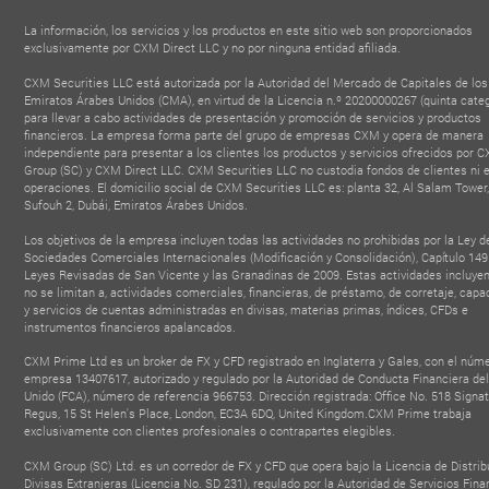
La información, los servicios y los productos en este sitio web son proporcionados
exclusivamente por CXM Direct LLC y no por ninguna entidad afiliada.
CXM Securities LLC está autorizada por la Autoridad del Mercado de Capitales de los
Emiratos Árabes Unidos (CMA), en virtud de la Licencia n.º 20200000267 (quinta categ
para llevar a cabo actividades de presentación y promoción de servicios y productos
financieros. La empresa forma parte del grupo de empresas CXM y opera de manera
independiente para presentar a los clientes los productos y servicios ofrecidos por 
Group (SC) y CXM Direct LLC. CXM Securities LLC no custodia fondos de clientes ni 
operaciones. El domicilio social de CXM Securities LLC es: planta 32, Al Salam Tower,
Sufouh 2, Dubái, Emiratos Árabes Unidos.
Los objetivos de la empresa incluyen todas las actividades no prohibidas por la Ley d
Sociedades Comerciales Internacionales (Modificación y Consolidación), Capítulo 149
Leyes Revisadas de San Vicente y las Granadinas de 2009. Estas actividades incluyen
no se limitan a, actividades comerciales, financieras, de préstamo, de corretaje, capa
y servicios de cuentas administradas en divisas, materias primas, índices, CFDs e
instrumentos financieros apalancados.
CXM Prime Ltd es un broker de FX y CFD registrado en Inglaterra y Gales, con el núm
empresa 13407617, autorizado y regulado por la Autoridad de Conducta Financiera de
Unido (FCA), número de referencia 966753. Dirección registrada: Office No. 518 Signat
Regus, 15 St Helen's Place, London, EC3A 6DQ, United Kingdom.CXM Prime trabaja
exclusivamente con clientes profesionales o contrapartes elegibles.
CXM Group (SC) Ltd. es un corredor de FX y CFD que opera bajo la Licencia de Distrib
Divisas Extranjeras (Licencia No. SD 231), regulado por la Autoridad de Servicios Fina