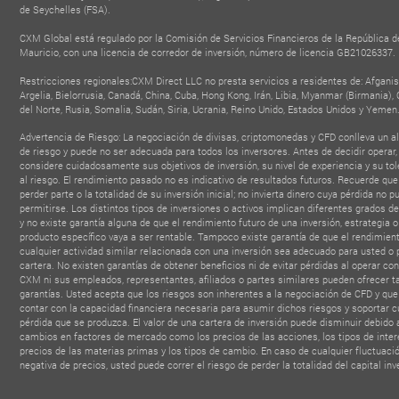
de Seychelles (FSA).
CXM Global está regulado por la Comisión de Servicios Financieros de la República d
Mauricio, con una licencia de corredor de inversión, número de licencia GB21026337.
Restricciones regionales:CXM Direct LLC no presta servicios a residentes de: Afganis
Argelia, Bielorrusia, Canadá, China, Cuba, Hong Kong, Irán, Libia, Myanmar (Birmania),
FINTECH FOREX
del Norte, Rusia, Somalia, Sudán, Siria, Ucrania, Reino Unido, Estados Unidos y Yemen
TOP 100 TRUSTED
BEST PARTN
BROKER
FINANCIAL INSTITUTIONS
PROGR
Forex Expo Dubai
Advertencia de Riesgo: La negociación de divisas, criptomonedas y CFD conlleva un al
- MONEY E
AWARD
2025
de riesgo y puede no ser adecuada para todos los inversores. Antes de decidir operar,
- MEFM Awards Dubai
2025
considere cuidadosamente sus objetivos de inversión, su nivel de experiencia y su tol
al riesgo. El rendimiento pasado no es indicativo de resultados futuros. Recuerde qu
perder parte o la totalidad de su inversión inicial; no invierta dinero cuya pérdida no p
permitirse. Los distintos tipos de inversiones o activos implican diferentes grados de
y no existe garantía alguna de que el rendimiento futuro de una inversión, estrategia o
producto específico vaya a ser rentable. Tampoco existe garantía de que el rendimien
cualquier actividad similar relacionada con una inversión sea adecuado para usted o 
cartera. No existen garantías de obtener beneficios ni de evitar pérdidas al operar con
CXM ni sus empleados, representantes, afiliados o partes similares pueden ofrecer t
garantías. Usted acepta que los riesgos son inherentes a la negociación de CFD y qu
contar con la capacidad financiera necesaria para asumir dichos riesgos y soportar c
pérdida que se produzca. El valor de una cartera de inversión puede disminuir debido 
cambios en factores de mercado como los precios de las acciones, los tipos de interé
precios de las materias primas y los tipos de cambio. En caso de cualquier fluctuaci
negativa de precios, usted puede correr el riesgo de perder la totalidad del capital inv