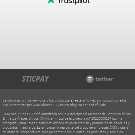
La información, los servicios y los productos en este sitio web son proporcionados
exclusivamente por CXM Direct LLC y no por ninguna entidad afiliada.
CXM Securities LLC está autorizada por la Autoridad del Mercado de Capitales de los
Emiratos Árabes Unidos (CMA), en virtud de la Licencia n.º 20200000267 (quinta
categoría), para llevar a cabo actividades de presentación y promoción de servicios y
productos financieros. La empresa forma parte del grupo de empresas CXM y opera
de manera independiente para presentar a los clientes los productos y servicios