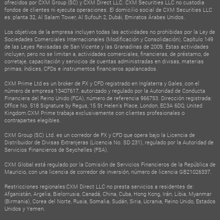
ofrecidos por CXM Group (SC) y CXM Direct LLC. CXM Securities LLC no custodia
fondos de clientes ni ejecuta operaciones. El domicilio social de CXM Securities LLC
es: planta 32, Al Salam Tower, Al Sufouh 2, Dubái, Emiratos Árabes Unidos.
Los objetivos de la empresa incluyen todas las actividades no prohibidas por la Ley de
Sociedades Comerciales Internacionales (Modificación y Consolidación), Capítulo 149
de las Leyes Revisadas de San Vicente y las Granadinas de 2009. Estas actividades
incluyen, pero no se limitan a, actividades comerciales, financieras, de préstamo, de
corretaje, capacitación y servicios de cuentas administradas en divisas, materias
primas, índices, CFDs e instrumentos financieros apalancados.
CXM Prime Ltd es un broker de FX y CFD registrado en Inglaterra y Gales, con el
número de empresa 13407617, autorizado y regulado por la Autoridad de Conducta
Financiera del Reino Unido (FCA), número de referencia 966753. Dirección registrada:
Office No. 518 Signature by Regus, 15 St Helen's Place, London, EC3A 6DQ, United
Kingdom.CXM Prime trabaja exclusivamente con clientes profesionales o
contrapartes elegibles.
CXM Group (SC) Ltd. es un corredor de FX y CFD que opera bajo la Licencia de
Distribuidor de Divisas Extranjeras (Licencia No. SD 231), regulado por la Autoridad de
Servicios Financieros de Seychelles (FSA).
CXM Global está regulado por la Comisión de Servicios Financieros de la República de
Mauricio, con una licencia de corredor de inversión, número de licencia GB21026337.
Restricciones regionales:CXM Direct LLC no presta servicios a residentes de:
Afganistán, Argelia, Bielorrusia, Canadá, China, Cuba, Hong Kong, Irán, Libia, Myanmar
(Birmania), Corea del Norte, Rusia, Somalia, Sudán, Siria, Ucrania, Reino Unido, Estados
Unidos y Yemen.