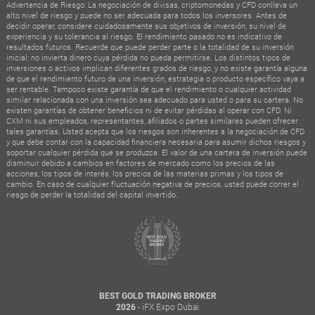
Advertencia de Riesgo: La negociación de divisas, criptomonedas y CFD conlleva un
alto nivel de riesgo y puede no ser adecuada para todos los inversores. Antes de
decidir operar, considere cuidadosamente sus objetivos de inversión, su nivel de
experiencia y su tolerancia al riesgo. El rendimiento pasado no es indicativo de
resultados futuros. Recuerde que puede perder parte o la totalidad de su inversión
inicial; no invierta dinero cuya pérdida no pueda permitirse. Los distintos tipos de
inversiones o activos implican diferentes grados de riesgo, y no existe garantía alguna
de que el rendimiento futuro de una inversión, estrategia o producto específico vaya a
ser rentable. Tampoco existe garantía de que el rendimiento o cualquier actividad
similar relacionada con una inversión sea adecuado para usted o para su cartera. No
existen garantías de obtener beneficios ni de evitar pérdidas al operar con CFD. Ni
CXM ni sus empleados, representantes, afiliados o partes similares pueden ofrecer
tales garantías. Usted acepta que los riesgos son inherentes a la negociación de CFD
y que debe contar con la capacidad financiera necesaria para asumir dichos riesgos y
soportar cualquier pérdida que se produzca. El valor de una cartera de inversión puede
disminuir debido a cambios en factores de mercado como los precios de las
acciones, los tipos de interés, los precios de las materias primas y los tipos de
cambio. En caso de cualquier fluctuación negativa de precios, usted puede correr el
riesgo de perder la totalidad del capital invertido.
BEST GOLD TRADING BROKER
- iFX Expo Dubai
2026