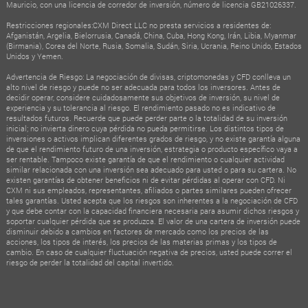
Mauricio, con una licencia de corredor de inversión, número de licencia GB21026337.
Restricciones regionales:CXM Direct LLC no presta servicios a residentes de:
Afganistán, Argelia, Bielorrusia, Canadá, China, Cuba, Hong Kong, Irán, Libia, Myanmar
(Birmania), Corea del Norte, Rusia, Somalia, Sudán, Siria, Ucrania, Reino Unido, Estados
Unidos y Yemen.
Advertencia de Riesgo: La negociación de divisas, criptomonedas y CFD conlleva un
alto nivel de riesgo y puede no ser adecuada para todos los inversores. Antes de
decidir operar, considere cuidadosamente sus objetivos de inversión, su nivel de
experiencia y su tolerancia al riesgo. El rendimiento pasado no es indicativo de
resultados futuros. Recuerde que puede perder parte o la totalidad de su inversión
inicial; no invierta dinero cuya pérdida no pueda permitirse. Los distintos tipos de
inversiones o activos implican diferentes grados de riesgo, y no existe garantía alguna
de que el rendimiento futuro de una inversión, estrategia o producto específico vaya a
ser rentable. Tampoco existe garantía de que el rendimiento o cualquier actividad
similar relacionada con una inversión sea adecuado para usted o para su cartera. No
existen garantías de obtener beneficios ni de evitar pérdidas al operar con CFD. Ni
CXM ni sus empleados, representantes, afiliados o partes similares pueden ofrecer
tales garantías. Usted acepta que los riesgos son inherentes a la negociación de CFD
y que debe contar con la capacidad financiera necesaria para asumir dichos riesgos y
soportar cualquier pérdida que se produzca. El valor de una cartera de inversión puede
disminuir debido a cambios en factores de mercado como los precios de las
acciones, los tipos de interés, los precios de las materias primas y los tipos de
cambio. En caso de cualquier fluctuación negativa de precios, usted puede correr el
riesgo de perder la totalidad del capital invertido.