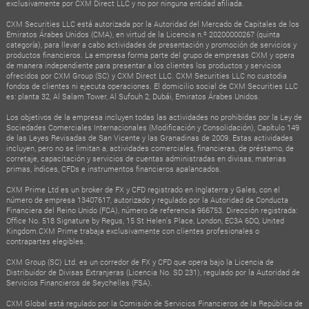
exclusivamente por CXM Direct LLC y no por ninguna entidad afiliada.
CXM Securities LLC está autorizada por la Autoridad del Mercado de Capitales de los
Emiratos Árabes Unidos (CMA), en virtud de la Licencia n.º 20200000267 (quinta
categoría), para llevar a cabo actividades de presentación y promoción de servicios y
productos financieros. La empresa forma parte del grupo de empresas CXM y opera
de manera independiente para presentar a los clientes los productos y servicios
ofrecidos por CXM Group (SC) y CXM Direct LLC. CXM Securities LLC no custodia
fondos de clientes ni ejecuta operaciones. El domicilio social de CXM Securities LLC
es: planta 32, Al Salam Tower, Al Sufouh 2, Dubái, Emiratos Árabes Unidos.
Los objetivos de la empresa incluyen todas las actividades no prohibidas por la Ley de
Sociedades Comerciales Internacionales (Modificación y Consolidación), Capítulo 149
de las Leyes Revisadas de San Vicente y las Granadinas de 2009. Estas actividades
incluyen, pero no se limitan a, actividades comerciales, financieras, de préstamo, de
corretaje, capacitación y servicios de cuentas administradas en divisas, materias
primas, índices, CFDs e instrumentos financieros apalancados.
CXM Prime Ltd es un broker de FX y CFD registrado en Inglaterra y Gales, con el
número de empresa 13407617, autorizado y regulado por la Autoridad de Conducta
Financiera del Reino Unido (FCA), número de referencia 966753. Dirección registrada:
Office No. 518 Signature by Regus, 15 St Helen's Place, London, EC3A 6DQ, United
Kingdom.CXM Prime trabaja exclusivamente con clientes profesionales o
contrapartes elegibles.
CXM Group (SC) Ltd. es un corredor de FX y CFD que opera bajo la Licencia de
Distribuidor de Divisas Extranjeras (Licencia No. SD 231), regulado por la Autoridad de
Servicios Financieros de Seychelles (FSA).
CXM Global está regulado por la Comisión de Servicios Financieros de la República de