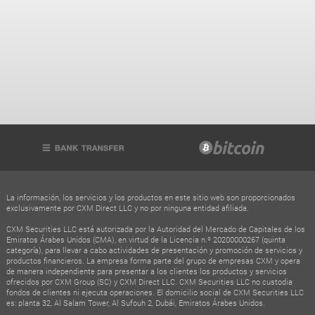
La información, los servicios y los productos en este sitio web son proporcionados
exclusivamente por CXM Direct LLC y no por ninguna entidad afiliada.
CXM Securities LLC está autorizada por la Autoridad del Mercado de Capitales de los
Emiratos Árabes Unidos (CMA), en virtud de la Licencia n.º 20200000267 (quinta
categoría), para llevar a cabo actividades de presentación y promoción de servicios y
productos financieros. La empresa forma parte del grupo de empresas CXM y opera
de manera independiente para presentar a los clientes los productos y servicios
ofrecidos por CXM Group (SC) y CXM Direct LLC. CXM Securities LLC no custodia
fondos de clientes ni ejecuta operaciones. El domicilio social de CXM Securities LLC
es: planta 32, Al Salam Tower, Al Sufouh 2, Dubái, Emiratos Árabes Unidos.