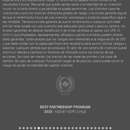
resultados futuros. Recuerde que puede perder parte o la totalidad de su inversión
inicial; no invierta dinero cuya pérdida no pueda permitirse. Los distintos tipos de
inversiones o activos implican diferentes grados de riesgo, y no existe garantía alguna
de que el rendimiento futuro de una inversión, estrategia o producto específico vaya a
ser rentable. Tampoco existe garantía de que el rendimiento o cualquier actividad
similar relacionada con una inversión sea adecuado para usted o para su cartera. No
existen garantías de obtener beneficios ni de evitar pérdidas al operar con CFD. Ni
CXM ni sus empleados, representantes, afiliados o partes similares pueden ofrecer
tales garantías. Usted acepta que los riesgos son inherentes a la negociación de CFD
y que debe contar con la capacidad financiera necesaria para asumir dichos riesgos y
soportar cualquier pérdida que se produzca. El valor de una cartera de inversión puede
disminuir debido a cambios en factores de mercado como los precios de las
acciones, los tipos de interés, los precios de las materias primas y los tipos de
cambio. En caso de cualquier fluctuación negativa de precios, usted puede correr el
riesgo de perder la totalidad del capital invertido.
BEST PARTNERSHIP PROGRAM
- MONEY EXPO CHILE
2025