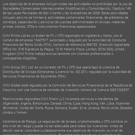
Los objetivos de la empresa incluyen todas las actividades no prohibidas por la Ley de
Sociedades Comerciales Internacionales (Modificación y Consolidación), Capítulo 149
de las Leyes Revisadas de San Vicente y las Granadinas de 2009. Estas actividades
incluyen, pero no se limitan a, actividades comerciales, financieras, de préstamo, de
corretaje, capacitación y servicios de cuentas administradas en divisas, materias
primas, índices, CFDs e instrumentos financieros apalancados.
CXM Prime Ltd es un broker de FX y CFD registrado en Inglaterra y Gales, con el
número de empresa 13407617, autorizado y regulado por la Autoridad de Conducta
Financiera del Reino Unido (FCA), número de referencia 966753. Dirección registrada:
Office No. 518 Signature by Regus, 15 St Helen's Place, London, EC3A 6DQ, United
Kingdom.CXM Prime trabaja exclusivamente con clientes profesionales o
contrapartes elegibles.
CXM Group (SC) Ltd. es un corredor de FX y CFD que opera bajo la Licencia de
Distribuidor de Divisas Extranjeras (Licencia No. SD 231), regulado por la Autoridad de
Servicios Financieros de Seychelles (FSA).
CXM Global está regulado por la Comisión de Servicios Financieros de la República de
Mauricio, con una licencia de corredor de inversión, número de licencia GB21026337.
Restricciones regionales:CXM Direct LLC no presta servicios a residentes de:
Afganistán, Argelia, Bielorrusia, Canadá, China, Cuba, Hong Kong, Irán, Libia, Myanmar
(Birmania), Corea del Norte, Rusia, Somalia, Sudán, Siria, Ucrania, Reino Unido, Estados
Unidos y Yemen.
Advertencia de Riesgo: La negociación de divisas, criptomonedas y CFD conlleva un
alto nivel de riesgo y puede no ser adecuada para todos los inversores. Antes de
decidir operar, considere cuidadosamente sus objetivos de inversión, su nivel de
experiencia y su tolerancia al riesgo. El rendimiento pasado no es indicativo de