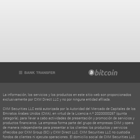
La información, los servicios y los productos en este sitio web son proporcionados
exclusivamente por CXM Direct LLC y no por ninguna entidad afiliada.
CXM Securities LLC está autorizada por la Autoridad del Mercado de Capitales de los
Emiratos Árabes Unidos (CMA), en virtud de la Licencia n.º 20200000267 (quinta
categoría), para llevar a cabo actividades de presentación y promoción de servicios y
productos financieros. La empresa forma parte del grupo de empresas CXM y opera
de manera independiente para presentar a los clientes los productos y servicios
ofrecidos por CXM Group (SC) y CXM Direct LLC. CXM Securities LLC no custodia
fondos de clientes ni ejecuta operaciones. El domicilio social de CXM Securities LLC