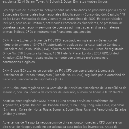
es: planta 32, Al Salam Tower, Al Sufouh 2, Dubái, Emiratos Árabes Unidos.
Los objetivos de la empresa incluyen todas las actividades no prohibidas por la Ley de
Sociedades Comerciales Internacionales (Modificación y Consolidación), Capítulo 149
de las Leyes Revisadas de San Vicente y las Granadinas de 2009. Estas actividades
incluyen, pero no se limitan a, actividades comerciales, financieras, de préstamo, de
corretaje, capacitación y servicios de cuentas administradas en divisas, materias
primas, índices, CFDs e instrumentos financieros apalancados.
CXM Prime Ltd es un broker de FX y CFD registrado en Inglaterra y Gales, con el
número de empresa 13407617, autorizado y regulado por la Autoridad de Conducta
Financiera del Reino Unido (FCA), número de referencia 966753. Dirección registrada:
Office No. 518 Signature by Regus, 15 St Helen's Place, London, EC3A 6DQ, United
Kingdom.CXM Prime trabaja exclusivamente con clientes profesionales o
contrapartes elegibles.
CXM Group (SC) Ltd. es un corredor de FX y CFD que opera bajo la Licencia de
Distribuidor de Divisas Extranjeras (Licencia No. SD 231), regulado por la Autoridad de
Servicios Financieros de Seychelles (FSA).
CXM Global está regulado por la Comisión de Servicios Financieros de la República de
Mauricio, con una licencia de corredor de inversión, número de licencia GB21026337.
Restricciones regionales:CXM Direct LLC no presta servicios a residentes de:
Afganistán, Argelia, Bielorrusia, Canadá, China, Cuba, Hong Kong, Irán, Libia, Myanmar
(Birmania), Corea del Norte, Rusia, Somalia, Sudán, Siria, Ucrania, Reino Unido, Estados
Unidos y Yemen.
Advertencia de Riesgo: La negociación de divisas, criptomonedas y CFD conlleva un
alto nivel de riesgo y puede no ser adecuada para todos los inversores. Antes de