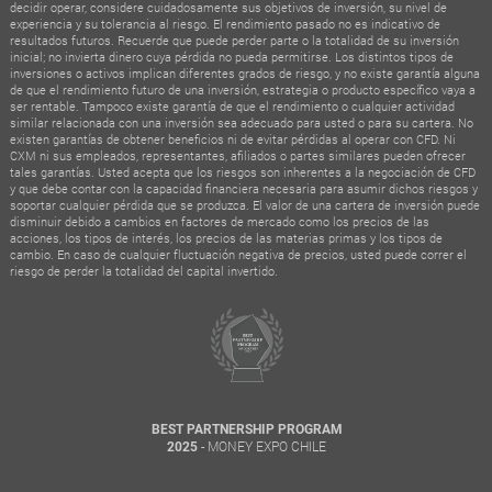
decidir operar, considere cuidadosamente sus objetivos de inversión, su nivel de
experiencia y su tolerancia al riesgo. El rendimiento pasado no es indicativo de
resultados futuros. Recuerde que puede perder parte o la totalidad de su inversión
inicial; no invierta dinero cuya pérdida no pueda permitirse. Los distintos tipos de
inversiones o activos implican diferentes grados de riesgo, y no existe garantía alguna
de que el rendimiento futuro de una inversión, estrategia o producto específico vaya a
ser rentable. Tampoco existe garantía de que el rendimiento o cualquier actividad
similar relacionada con una inversión sea adecuado para usted o para su cartera. No
existen garantías de obtener beneficios ni de evitar pérdidas al operar con CFD. Ni
CXM ni sus empleados, representantes, afiliados o partes similares pueden ofrecer
tales garantías. Usted acepta que los riesgos son inherentes a la negociación de CFD
y que debe contar con la capacidad financiera necesaria para asumir dichos riesgos y
soportar cualquier pérdida que se produzca. El valor de una cartera de inversión puede
disminuir debido a cambios en factores de mercado como los precios de las
acciones, los tipos de interés, los precios de las materias primas y los tipos de
cambio. En caso de cualquier fluctuación negativa de precios, usted puede correr el
riesgo de perder la totalidad del capital invertido.
BEST PARTNERSHIP PROGRAM
- MONEY EXPO CHILE
2025