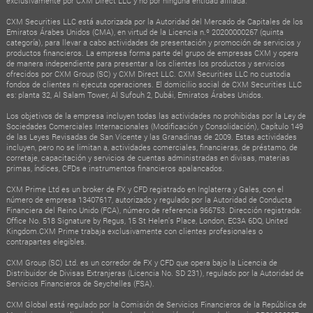
exclusivamente por CXM Direct LLC y no por ninguna entidad afiliada.
CXM Securities LLC está autorizada por la Autoridad del Mercado de Capitales de los
Emiratos Árabes Unidos (CMA), en virtud de la Licencia n.º 20200000267 (quinta
categoría), para llevar a cabo actividades de presentación y promoción de servicios y
productos financieros. La empresa forma parte del grupo de empresas CXM y opera
de manera independiente para presentar a los clientes los productos y servicios
ofrecidos por CXM Group (SC) y CXM Direct LLC. CXM Securities LLC no custodia
fondos de clientes ni ejecuta operaciones. El domicilio social de CXM Securities LLC
es: planta 32, Al Salam Tower, Al Sufouh 2, Dubái, Emiratos Árabes Unidos.
Los objetivos de la empresa incluyen todas las actividades no prohibidas por la Ley de
Sociedades Comerciales Internacionales (Modificación y Consolidación), Capítulo 149
de las Leyes Revisadas de San Vicente y las Granadinas de 2009. Estas actividades
incluyen, pero no se limitan a, actividades comerciales, financieras, de préstamo, de
corretaje, capacitación y servicios de cuentas administradas en divisas, materias
primas, índices, CFDs e instrumentos financieros apalancados.
CXM Prime Ltd es un broker de FX y CFD registrado en Inglaterra y Gales, con el
número de empresa 13407617, autorizado y regulado por la Autoridad de Conducta
Financiera del Reino Unido (FCA), número de referencia 966753. Dirección registrada:
Office No. 518 Signature by Regus, 15 St Helen's Place, London, EC3A 6DQ, United
Kingdom.CXM Prime trabaja exclusivamente con clientes profesionales o
contrapartes elegibles.
CXM Group (SC) Ltd. es un corredor de FX y CFD que opera bajo la Licencia de
Distribuidor de Divisas Extranjeras (Licencia No. SD 231), regulado por la Autoridad de
Servicios Financieros de Seychelles (FSA).
CXM Global está regulado por la Comisión de Servicios Financieros de la República de