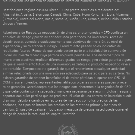
Mauricio, con una licencia de corredor de inversión, número de licencia GB21026337.
Restricciones regionales:CXM Direct LLC no presta servicios a residentes de:
Afganistán, Argelia, Bielorrusia, Canadá, China, Cuba, Hong Kong, Irán, Libia, Myanmar
(Birmania), Corea del Norte, Rusia, Somalia, Sudán, Siria, Ucrania, Reino Unido, Estados
Unidos y Yemen.
Advertencia de Riesgo: La negociación de divisas, criptomonedas y CFD conlleva un
alto nivel de riesgo y puede no ser adecuada para todos los inversores. Antes de
decidir operar, considere cuidadosamente sus objetivos de inversión, su nivel de
experiencia y su tolerancia al riesgo. El rendimiento pasado no es indicativo de
resultados futuros. Recuerde que puede perder parte o la totalidad de su inversión
inicial; no invierta dinero cuya pérdida no pueda permitirse. Los distintos tipos de
inversiones o activos implican diferentes grados de riesgo, y no existe garantía alguna
de que el rendimiento futuro de una inversión, estrategia o producto específico vaya a
ser rentable. Tampoco existe garantía de que el rendimiento o cualquier actividad
similar relacionada con una inversión sea adecuado para usted o para su cartera. No
existen garantías de obtener beneficios ni de evitar pérdidas al operar con CFD. Ni
CXM ni sus empleados, representantes, afiliados o partes similares pueden ofrecer
tales garantías. Usted acepta que los riesgos son inherentes a la negociación de CFD
y que debe contar con la capacidad financiera necesaria para asumir dichos riesgos y
soportar cualquier pérdida que se produzca. El valor de una cartera de inversión puede
disminuir debido a cambios en factores de mercado como los precios de las
acciones, los tipos de interés, los precios de las materias primas y los tipos de
cambio. En caso de cualquier fluctuación negativa de precios, usted puede correr el
riesgo de perder la totalidad del capital invertido.