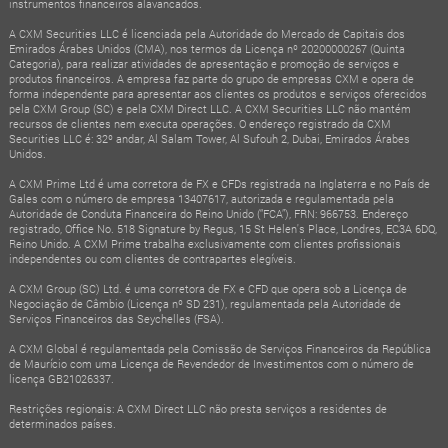
instrumentos financeiros alavancados.
A CXM Securities LLC é licenciada pela Autoridade do Mercado de Capitais dos
Emirados Árabes Unidos (CMA), nos termos da Licença nº 20200000267 (Quinta
Categoria), para realizar atividades de apresentação e promoção de serviços e
produtos financeiros. A empresa faz parte do grupo de empresas CXM e opera de
forma independente para apresentar aos clientes os produtos e serviços oferecidos
pela CXM Group (SC) e pela CXM Direct LLC. A CXM Securities LLC não mantém
recursos de clientes nem executa operações. O endereço registrado da CXM
Securities LLC é: 32º andar, Al Salam Tower, Al Sufouh 2, Dubai, Emirados Árabes
Unidos.
A CXM Prime Ltd é uma corretora de FX e CFDs registrada na Inglaterra e no País de
Gales com o número de empresa 13407617, autorizada e regulamentada pela
Autoridade de Conduta Financeira do Reino Unido (“FCA”), FRN: 966753. Endereço
registrado, Office No. 518 Signature by Regus, 15 St Helen's Place, Londres, EC3A 6DQ,
Reino Unido. A CXM Prime trabalha exclusivamente com clientes profissionais
independentes ou com clientes de contrapartes elegíveis.
A CXM Group (SC) Ltd. é uma corretora de FX e CFD que opera sob a Licença de
Negociação de Câmbio (Licença nº SD 231), regulamentada pela Autoridade de
Serviços Financeiros das Seychelles (FSA).
A CXM Global é regulamentada pela Comissão de Serviços Financeiros da República
de Maurício com uma Licença de Revendedor de Investimentos com o número de
licença GB21026337.
Restrições regionais: A CXM Direct LLC não presta serviços a residentes de
determinados países.