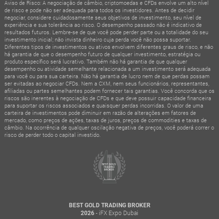
Aviso de Risco: A negociação de câmbio, criptomoedas e CFDs envolve um alto nível
de risco e pode não ser adequada para todos os investidores. Antes de decidir
negociar, considere cuidadosamente seus objetivos de investimento, seu nível de
experiência e sua tolerância ao risco. O desempenho passado não é indicativo de
resultados futuros. Lembre-se de que você pode perder parte ou a totalidade do seu
investimento inicial; não invista dinheiro cuja perda você não possa suportar.
Diferentes tipos de investimentos ou ativos envolvem diferentes graus de risco, e não
há garantia de que o desempenho futuro de qualquer investimento, estratégia ou
produto específico será lucrativo. Também não há garantia de que qualquer
desempenho ou atividade semelhante relacionada a um investimento será adequada
para você ou para sua carteira. Não há garantia de lucro nem de que perdas possam
ser evitadas ao negociar CFDs. Nem a CXM, nem seus funcionários, representantes,
afiliadas ou partes semelhantes podem fornecer tais garantias. Você concorda que os
riscos são inerentes à negociação de CFDs e que deve possuir capacidade financeira
para suportar os riscos associados e quaisquer perdas incorridas. O valor de uma
carteira de investimentos pode diminuir em razão de alterações em fatores de
mercado, como preços de ações, taxas de juros, preços de commodities e taxas de
câmbio. Na ocorrência de qualquer oscilação negativa de preços, você poderá correr o
risco de perder todo o capital investido.
BEST GOLD TRADING BROKER
- iFX Expo Dubai
2026