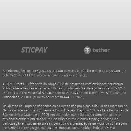
As informações, os serviços e os produtos deste site são fornecidos exclusivamente
pela CXM Direct LLC e não por nenhuma entidade afiliada.
A CXM Direct LLC faz parte do Grupo CXM de empresas com entidades corretoras
autorizadas e regulamentadas em várias jurisdições. O endereço registrado da CXM
Direct LLC é The Financial Services Centre, Stoney Ground, Kingstown, São Vicente e
Granadinas, VC0100 (número de empresa 444 LLC 2020).
Os objetos da Empresa são todos os assuntos não proibidos pela Lei de Empresas de
Negócios Internacionais (Emenda e Consolidação), Capítulo 149 das Leis Revisadas de
São Vicente e Granadinas, 2009, em particular, mas não exclusivamente, todas as
atividades comerciais, financeiras, de empréstimo, crédito, trading, serviços e a
participação em outras empresas, bem como a prestação de serviços de corretagem,
treinamento e contas gerenciadas em moedas, commodities, índices, CFDs e