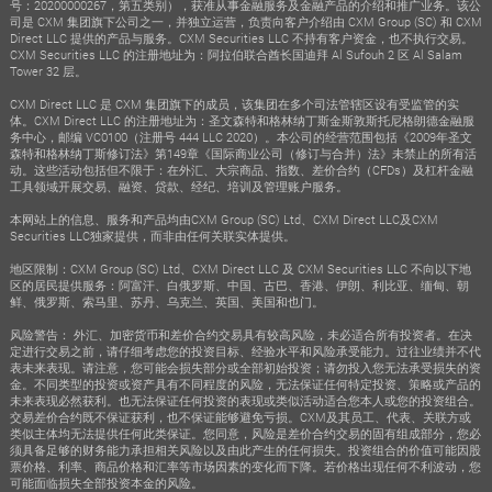
号：20200000267，第五类别），获准从事金融服务及金融产品的介绍和推广业务。该公
司是 CXM 集团旗下公司之一，并独立运营，负责向客户介绍由 CXM Group (SC) 和 CXM
Direct LLC 提供的产品与服务。CXM Securities LLC 不持有客户资金，也不执行交易。
CXM Securities LLC 的注册地址为：阿拉伯联合酋长国迪拜 Al Sufouh 2 区 Al Salam
Tower 32 层。
CXM Direct LLC 是 CXM 集团旗下的成员，该集团在多个司法管辖区设有受监管的实
体。CXM Direct LLC 的注册地址为：圣文森特和格林纳丁斯金斯敦斯托尼格朗德金融服
务中心，邮编 VC0100（注册号 444 LLC 2020）。本公司的经营范围包括《2009年圣文
森特和格林纳丁斯修订法》第149章《国际商业公司（修订与合并）法》未禁止的所有活
动。这些活动包括但不限于：在外汇、大宗商品、指数、差价合约（CFDs）及杠杆金融
工具领域开展交易、融资、贷款、经纪、培训及管理账户服务。
本网站上的信息、服务和产品均由CXM Group (SC) Ltd、CXM Direct LLC及CXM
Securities LLC独家提供，而非由任何关联实体提供。
地区限制：CXM Group (SC) Ltd、CXM Direct LLC 及 CXM Securities LLC 不向以下地
区的居民提供服务：阿富汗、白俄罗斯、中国、古巴、香港、伊朗、利比亚、缅甸、朝
鲜、俄罗斯、索马里、苏丹、乌克兰、英国、美国和也门。
风险警告： 外汇、加密货币和差价合约交易具有较高风险，未必适合所有投资者。在决
定进行交易之前，请仔细考虑您的投资目标、经验水平和风险承受能力。过往业绩并不代
表未来表现。请注意，您可能会损失部分或全部初始投资；请勿投入您无法承受损失的资
金。不同类型的投资或资产具有不同程度的风险，无法保证任何特定投资、策略或产品的
未来表现必然获利。也无法保证任何投资的表现或类似活动适合您本人或您的投资组合。
交易差价合约既不保证获利，也不保证能够避免亏损。CXM及其员工、代表、关联方或
类似主体均无法提供任何此类保证。您同意，风险是差价合约交易的固有组成部分，您必
须具备足够的财务能力承担相关风险以及由此产生的任何损失。投资组合的价值可能因股
票价格、利率、商品价格和汇率等市场因素的变化而下降。若价格出现任何不利波动，您
可能面临损失全部投资本金的风险。