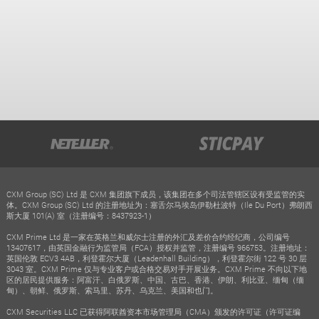
CXM Group (SC) Ltd 是 CXM 集团旗下成员，该集团在多个司法管辖区设有受监管的实
体。CXM Group (SC) Ltd 的注册地址为：塞舌尔马埃岛伊勒杜波特（Ile Du Port）弗朗西
斯大厦 101(A) 室（注册编号：8437923-1）
CXM Prime Ltd 是一家在英格兰和威尔士注册的外汇及差价合约经纪商，公司编号
13407617，由英国金融行为监管局（FCA）授权并监管，注册编号 966753。注册地址：
英国伦敦 ECV3 4AB，利登霍尔大厦（Leadenhall Building），利登霍尔街 122 号 30 层
3043 室。CXM Prime 仅与专业客户或合格交易对手开展业务。CXM Prime 不向以下地
区的居民提供服务：阿富汗、白俄罗斯、中国、古巴、香港、伊朗、利比亚、缅甸（缅
甸）、朝鲜、俄罗斯、索马里、苏丹、乌克兰、美国和也门。
CXM Securities LLC 已获得阿联酋资本市场管理局（CMA）颁发的许可证（许可证编