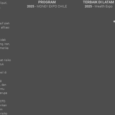
EUANGAN
PROGRAM
TERBAIK DI LATAM
iputi,
- MONEY EXPO CHILE
- Wealth Expo
TERBAIK
2025
2025
,
rds Dubai
sif oleh
afiliasi
tidak
g, Iran,
Amerika
at risiko
tuk
sil di
ng
, dan
entu
serupa
 CFD.
erikan
am
risiko