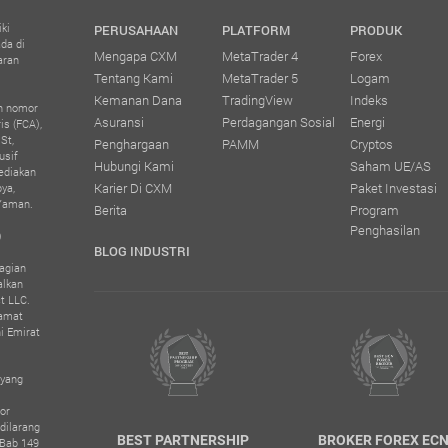
ki
PERUSAHAAN
PLATFORM
PRODUK
da di
Mengapa CXM
MetaTrader 4
Forex
aran
Tentang Kami
MetaTrader 5
Logam
Kemanan Dana
TradingView
Indeks
an nomor
Asuransi
Perdagangan Sosial
Energi
is (FCA),
St,
Penghargaan
PAMM
Cryptos
usif
Hubungi Kami
Saham UE/AS
ediakan
Karier Di CXM
Paket Investasi
bya,
 Yaman.
Berita
Program
Penghasilan
)
BLOG INDUSTRI
agian
alkan
t LLC.
lamat
i Emirat
 yang
l
or
dilarang
AN 100
BEST PARTNERSHIP
BROKER FOREX EC
 Bab 149