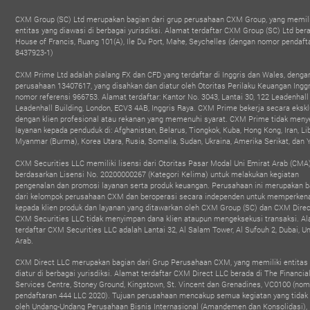
CXM Group (SC) Ltd merupakan bagian dari grup perusahaan CXM Group, yang memili
entitas yang diawasi di berbagai yurisdiksi. Alamat terdaftar CXM Group (SC) Ltd bera
House of Francis, Ruang 101(A), Ile Du Port, Mahe, Seychelles (dengan nomor pendaft
8437923-1)
CXM Prime Ltd adalah pialang FX dan CFD yang terdaftar di Inggris dan Wales, deng
perusahaan 13407617, yang disahkan dan diatur oleh Otoritas Perilaku Keuangan Inggr
nomor referensi 966753. Alamat terdaftar: Kantor No. 3043, Lantai 30, 122 Leadenhall 
Leadenhall Building, London, ECV3 4AB, Inggris Raya. CXM Prime bekerja secara ekskl
dengan klien profesional atau rekanan yang memenuhi syarat. CXM Prime tidak meny
layanan kepada penduduk di: Afghanistan, Belarus, Tiongkok, Kuba, Hong Kong, Iran, Li
Myanmar (Burma), Korea Utara, Rusia, Somalia, Sudan, Ukraina, Amerika Serikat, dan
CXM Securities LLC memiliki lisensi dari Otoritas Pasar Modal Uni Emirat Arab (CMA
berdasarkan Lisensi No. 20200000267 (Kategori Kelima) untuk melakukan kegiatan
pengenalan dan promosi layanan serta produk keuangan. Perusahaan ini merupakan b
dari kelompok perusahaan CXM dan beroperasi secara independen untuk memperken
kepada klien produk dan layanan yang ditawarkan oleh CXM Group (SC) dan CXM Direc
CXM Securities LLC tidak menyimpan dana klien ataupun mengeksekusi transaksi. A
terdaftar CXM Securities LLC adalah Lantai 32, Al Salam Tower, Al Sufouh 2, Dubai, Un
Arab.
CXM Direct LLC merupakan bagian dari Grup Perusahaan CXM, yang memiliki entitas
diatur di berbagai yurisdiksi. Alamat terdaftar CXM Direct LLC berada di The Financia
Services Centre, Stoney Ground, Kingstown, St. Vincent dan Grenadines, VC0100 (nom
pendaftaran 444 LLC 2020). Tujuan perusahaan mencakup semua kegiatan yang tidak 
OBAL IB PARTNER
BEST FINTECH FOREX
PENGHARGA
oleh Undang-Undang Perusahaan Bisnis Internasional (Amandemen dan Konsolidasi),