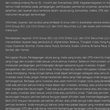
filiate & Influencer
BROKER
INSTITUSI K
dari Undang-Undang Revisi St. Vincent dan Grenadines 2009. Kegiatan-kegiatan ini mel
- Forex Expo Dubai
Summit
TERPERCAYA 
2025
namun tidak terbatas pada, perdagangan, pembiayaan, pemberian pinjaman, perantara
- MEFM Awa
2025
pelatihan, dan layanan akun terkelola dalam valuta asing, komoditas, indeks, CFD, dan
instrumen keuangan berleverage.
Informasi, layanan, dan produk yang terdapat di situs web ini disediakan secara eksklu
CXM Group (SC) Ltd, CXM Direct LLC, dan CXM Securities LLC, dan bukan oleh entitas 
mana pun.
Pembatasan regional: CXM Group (SC) Ltd, CXM Direct LLC, dan CXM Securities LLC 
menyediakan layanan bagi penduduk di: Afghanistan, Belarus, Tiongkok, Kuba, Hong Kon
Libya, Myanmar (Burma), Korea Utara, Rusia, Somalia, Sudan, Ukraina, Britania Raya, 
Serikat, dan Yaman.
Peringatan Risiko: Perdagangan valuta asing, mata uang kripto, dan CFD memiliki tingk
yang tinggi dan mungkin tidak sesuai untuk semua investor. Sebelum memutuskan un
melakukan perdagangan, pertimbangkan dengan saksama tujuan investasi, tingkat
pengalaman, dan toleransi risiko Anda. Kinerja masa lalu bukan merupakan indikasi ha
masa mendatang. Harap diingat bahwa Anda dapat kehilangan sebagian atau seluruh
investasi awal Anda; jangan menginvestasikan dana yang tidak sanggup Anda tanggu
kehilangannya. Berbagai jenis investasi atau aset memiliki tingkat risiko yang berbeda
tidak ada jaminan bahwa kinerja masa depan dari investasi, strategi, atau produk tert
akan menghasilkan keuntungan. Tidak ada pula jaminan bahwa kinerja atau aktivitas 
dari suatu investasi akan sesuai untuk Anda atau portofolio Anda. Tidak ada jaminan
keuntungan maupun jaminan bahwa kerugian dapat dihindari saat memperdagangkan
Baik CXM maupun karyawan, perwakilan, afiliasi, atau pihak serupa tidak dapat memb
jaminan tersebut. Anda menyetujui bahwa risiko merupakan bagian yang melekat dal
perdagangan CFD dan Anda harus memiliki kemampuan keuangan untuk menanggung 