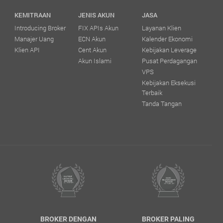
KEMITRAAN
JENIS AKUN
JASA
Introducing Broker
FIX APIs Akun
Layanan Klien
Manajer Uang
ECN Akun
Kalender Ekonomi
Klien API
Cent Akun
Kebijakan Leverage
Akun Islami
Pusat Perdagangan
VPS
Kebijakan Eksekusi
Terbaik
Tanda Tangan
N
BROKER DENGAN
BROKER PALING