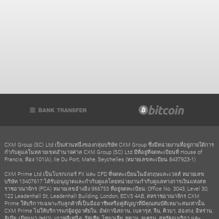
CXM Group (SC) Ltd เป็นส่วนหนึ่งของกลุ่มบริษัท CXM Group ซึ่งมีหน่วยงานที่อยู่ภายใต้การ
กำกับดูแลในหลายเขตอำนาจศาล CXM Group (SC) Ltd มีที่อยู่ที่จดทะเบียนที่ House of
Francis, ห้อง 101(A), Ile Du Port, Mahe, Seychelles (หมายเลขทะเบียน 8437923-1)
CXM Prime Ltd เป็นโบรกเกอร์ FX และ CFD ที่จดทะเบียนในอังกฤษและเวลส์ หมายเลข
บริษัท 13407617 ได้รับอนุญาตและกำกับดูแลโดยหน่วยงานกำกับดูแลทางการเงินแห่งสห
ราชอาณาจักร (FCA) หมายเลขอ้างอิง 966753 ที่อยู่จดทะเบียน: Office No. 3043, Level 30,
122 Leadenhall St, Leadenhall Building, London, ECV3 4AB, สหราชอาณาจักร CXM
Prime ให้บริการเฉพาะกับลูกค้าที่เป็นมืออาชีพหรือคู่สัญญาที่มีคุณสมบัติเหมาะสมเท่านั้น
CXM Prime ไม่ให้บริการแก่ผู้อยู่อาศัยใน: อัฟกานิสถาน, เบลารุส, จีน, คิวบา, ฮ่องกง, อิหร่าน,
ลิเบีย, เมียนมา (พม่า), เกาหลีเหนือ, รัสเซีย, โซมาเลีย, ซูดาน, ยูเครน, สหรัฐอเมริกา และ