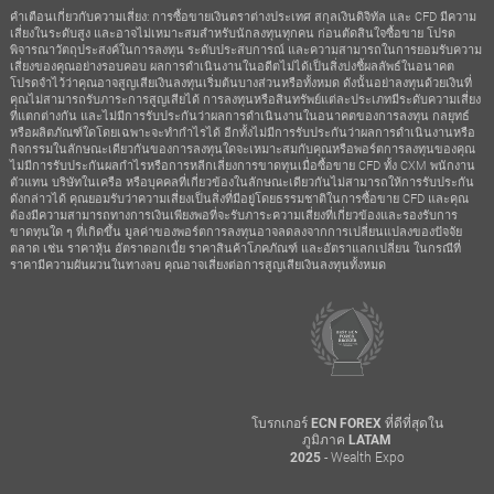
คำเตือนเกี่ยวกับความเสี่ยง: การซื้อขายเงินตราต่างประเทศ สกุลเงินดิจิทัล และ CFD มีความ
เสี่ยงในระดับสูง และอาจไม่เหมาะสมสำหรับนักลงทุนทุกคน ก่อนตัดสินใจซื้อขาย โปรด
พิจารณาวัตถุประสงค์ในการลงทุน ระดับประสบการณ์ และความสามารถในการยอมรับความ
เสี่ยงของคุณอย่างรอบคอบ ผลการดำเนินงานในอดีตไม่ได้เป็นสิ่งบ่งชี้ผลลัพธ์ในอนาคต
โปรดจำไว้ว่าคุณอาจสูญเสียเงินลงทุนเริ่มต้นบางส่วนหรือทั้งหมด ดังนั้นอย่าลงทุนด้วยเงินที่
คุณไม่สามารถรับภาระการสูญเสียได้ การลงทุนหรือสินทรัพย์แต่ละประเภทมีระดับความเสี่ยง
ที่แตกต่างกัน และไม่มีการรับประกันว่าผลการดำเนินงานในอนาคตของการลงทุน กลยุทธ์
หรือผลิตภัณฑ์ใดโดยเฉพาะจะทำกำไรได้ อีกทั้งไม่มีการรับประกันว่าผลการดำเนินงานหรือ
กิจกรรมในลักษณะเดียวกันของการลงทุนใดจะเหมาะสมกับคุณหรือพอร์ตการลงทุนของคุณ
ไม่มีการรับประกันผลกำไรหรือการหลีกเลี่ยงการขาดทุนเมื่อซื้อขาย CFD ทั้ง CXM พนักงาน
ตัวแทน บริษัทในเครือ หรือบุคคลที่เกี่ยวข้องในลักษณะเดียวกันไม่สามารถให้การรับประกัน
ดังกล่าวได้ คุณยอมรับว่าความเสี่ยงเป็นสิ่งที่มีอยู่โดยธรรมชาติในการซื้อขาย CFD และคุณ
ต้องมีความสามารถทางการเงินเพียงพอที่จะรับภาระความเสี่ยงที่เกี่ยวข้องและรองรับการ
ขาดทุนใด ๆ ที่เกิดขึ้น มูลค่าของพอร์ตการลงทุนอาจลดลงจากการเปลี่ยนแปลงของปัจจัย
ตลาด เช่น ราคาหุ้น อัตราดอกเบี้ย ราคาสินค้าโภคภัณฑ์ และอัตราแลกเปลี่ยน ในกรณีที่
ราคามีความผันผวนในทางลบ คุณอาจเสี่ยงต่อการสูญเสียเงินลงทุนทั้งหมด
โบรกเกอร์ ECN FOREX ที่ดีที่สุดใน
ภูมิภาค LATAM
- Wealth Expo
2025