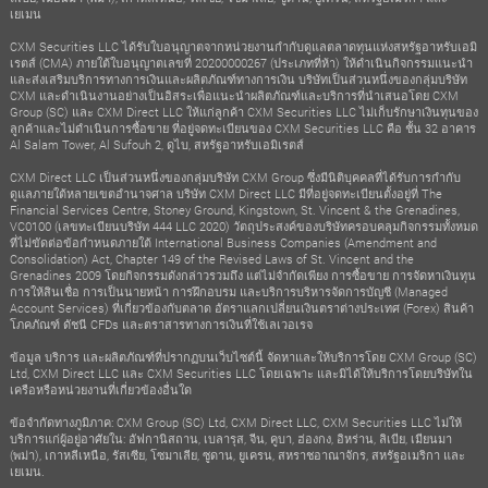
เยเมน
CXM Securities LLC ได้รับใบอนุญาตจากหน่วยงานกำกับดูแลตลาดทุนแห่งสหรัฐอาหรับเอมิ
เรตส์ (CMA) ภายใต้ใบอนุญาตเลขที่ 20200000267 (ประเภทที่ห้า) ให้ดำเนินกิจกรรมแนะนำ
และส่งเสริมบริการทางการเงินและผลิตภัณฑ์ทางการเงิน บริษัทเป็นส่วนหนึ่งของกลุ่มบริษัท
CXM และดำเนินงานอย่างเป็นอิสระเพื่อแนะนำผลิตภัณฑ์และบริการที่นำเสนอโดย CXM
Group (SC) และ CXM Direct LLC ให้แก่ลูกค้า CXM Securities LLC ไม่เก็บรักษาเงินทุนของ
ลูกค้าและไม่ดำเนินการซื้อขาย ที่อยู่จดทะเบียนของ CXM Securities LLC คือ ชั้น 32 อาคาร
Al Salam Tower, Al Sufouh 2, ดูไบ, สหรัฐอาหรับเอมิเรตส์
CXM Direct LLC เป็นส่วนหนึ่งของกลุ่มบริษัท CXM Group ซึ่งมีนิติบุคคลที่ได้รับการกำกับ
ดูแลภายใต้หลายเขตอำนาจศาล บริษัท CXM Direct LLC มีที่อยู่จดทะเบียนตั้งอยู่ที่ The
Financial Services Centre, Stoney Ground, Kingstown, St. Vincent & the Grenadines,
VC0100 (เลขทะเบียนบริษัท 444 LLC 2020) วัตถุประสงค์ของบริษัทครอบคลุมกิจกรรมทั้งหมด
ที่ไม่ขัดต่อข้อกำหนดภายใต้ International Business Companies (Amendment and
Consolidation) Act, Chapter 149 of the Revised Laws of St. Vincent and the
Grenadines 2009 โดยกิจกรรมดังกล่าวรวมถึง แต่ไม่จำกัดเพียง การซื้อขาย การจัดหาเงินทุน
การให้สินเชื่อ การเป็นนายหน้า การฝึกอบรม และบริการบริหารจัดการบัญชี (Managed
Account Services) ที่เกี่ยวข้องกับตลาด อัตราแลกเปลี่ยนเงินตราต่างประเทศ (Forex) สินค้า
โภคภัณฑ์ ดัชนี CFDs และตราสารทางการเงินที่ใช้เลเวอเรจ
ข้อมูล บริการ และผลิตภัณฑ์ที่ปรากฏบนเว็บไซต์นี้ จัดหาและให้บริการโดย CXM Group (SC)
Ltd, CXM Direct LLC และ CXM Securities LLC โดยเฉพาะ และมิได้ให้บริการโดยบริษัทใน
เครือหรือหน่วยงานที่เกี่ยวข้องอื่นใด
ข้อจำกัดทางภูมิภาค: CXM Group (SC) Ltd, CXM Direct LLC, CXM Securities LLC ไม่ให้
บริการแก่ผู้อยู่อาศัยใน: อัฟกานิสถาน, เบลารุส, จีน, คูบา, ฮ่องกง, อิหร่าน, ลิเบีย, เมียนมา
(พม่า), เกาหลีเหนือ, รัสเซีย, โซมาเลีย, ซูดาน, ยูเครน, สหราชอาณาจักร, สหรัฐอเมริกา และ
เยเมน.