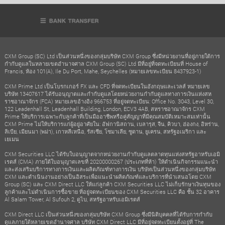
CXM Group (SC) Ltd เป็นส่วนหนึ่งของกลุ่มบริษัท CXM Group ซึ่งมีหน่วยงานที่อยู่ภายใต้การ
กำกับดูแลในหลายเขตอำนาจศาล CXM Group (SC) Ltd มีที่อยู่ที่จดทะเบียนที่ House of
Francis, ห้อง 101(A), Ile Du Port, Mahe, Seychelles (หมายเลขทะเบียน 8437923-1)
CXM Prime Ltd เป็นโบรกเกอร์ FX และ CFD ที่จดทะเบียนในอังกฤษและเวลส์ หมายเลข
บริษัท 13407617 ได้รับอนุญาตและกำกับดูแลโดยหน่วยงานกำกับดูแลทางการเงินแห่งสห
ราชอาณาจักร (FCA) หมายเลขอ้างอิง 966753 ที่อยู่จดทะเบียน: Office No. 3043, Level 30,
122 Leadenhall St, Leadenhall Building, London, ECV3 4AB, สหราชอาณาจักร CXM
Prime ให้บริการเฉพาะกับลูกค้าที่เป็นมืออาชีพหรือคู่สัญญาที่มีคุณสมบัติเหมาะสมเท่านั้น
CXM Prime ไม่ให้บริการแก่ผู้อยู่อาศัยใน: อัฟกานิสถาน, เบลารุส, จีน, คิวบา, ฮ่องกง, อิหร่าน,
ลิเบีย, เมียนมา (พม่า), เกาหลีเหนือ, รัสเซีย, โซมาเลีย, ซูดาน, ยูเครน, สหรัฐอเมริกา และ
เยเมน
CXM Securities LLC ได้รับใบอนุญาตจากหน่วยงานกำกับดูแลตลาดทุนแห่งสหรัฐอาหรับเอมิ
เรตส์ (CMA) ภายใต้ใบอนุญาตเลขที่ 20200000267 (ประเภทที่ห้า) ให้ดำเนินกิจกรรมแนะนำ
และส่งเสริมบริการทางการเงินและผลิตภัณฑ์ทางการเงิน บริษัทเป็นส่วนหนึ่งของกลุ่มบริษัท
CXM และดำเนินงานอย่างเป็นอิสระเพื่อแนะนำผลิตภัณฑ์และบริการที่นำเสนอโดย CXM
Group (SC) และ CXM Direct LLC ให้แก่ลูกค้า CXM Securities LLC ไม่เก็บรักษาเงินทุนของ
ลูกค้าและไม่ดำเนินการซื้อขาย ที่อยู่จดทะเบียนของ CXM Securities LLC คือ ชั้น 32 อาคาร
Al Salam Tower, Al Sufouh 2, ดูไบ, สหรัฐอาหรับเอมิเรตส์
CXM Direct LLC เป็นส่วนหนึ่งของกลุ่มบริษัท CXM Group ซึ่งมีนิติบุคคลที่ได้รับการกำกับ
ดูแลภายใต้หลายเขตอำนาจศาล บริษัท CXM Direct LLC มีที่อยู่จดทะเบียนตั้งอยู่ที่ The