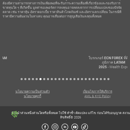
ต้องมีความสามารถทางการเงินเพียงพอที่จะรับภาระความเสี่ยงที่เกี่ยวข้องและรองรับการ
ขาดทุนใด ๆ ที่เกิดขึ้น มูลค่าของพอร์ตการลงทุนอาจลดลงจากการเปลี่ยนแปลงของปัจจัย
ตลาด เช่น ราคาหุ้น อัตราดอกเบี้ย ราคาสินค้าโภคภัณฑ์ และอัตราแลกเปลี่ยน ในกรณีที่
ราคามีความผันผวนในทางลบ คุณอาจเสี่ยงต่อการสูญเสียเงินลงทุนทั้งหมด
โบรกเกอร์ ECN FOREX ที่ดีที่สุดใน
ภูมิภาค LATAM
- Wealth Expo
2025
นโยบายความเป็นส่วนตัว
เงื่อนไขการให้บริการ
นโยบายคุกกี้
AML & KYC Policy
ห้ามนำส่วนหนึ่งส่วนใดหรือทั้งหมด ไปใช้ ทำซ้ำ ดัดแปลง แก้ไข ก่อนได้รับอนุญาต สงวน
ลิขสิทธิ์© 2026