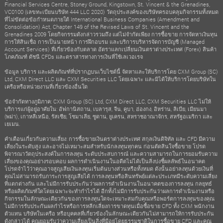
Financial Services Centre, Stoney Ground, Kingstown, St. Vincent & the Grenadines,
VC0100 (เลขทะเบียนบริษัท 444 LLC 2020) วัตถุประสงค์ของบริษัทครอบคลุมกิจกรรมทั้งหมด
ที่ไม่ขัดต่อข้อกำหนดภายใต้ International Business Companies (Amendment and
Consolidation) Act, Chapter 149 of the Revised Laws of St. Vincent and the
Grenadines 2009 โดยกิจกรรมดังกล่าวรวมถึง แต่ไม่จำกัดเพียง การซื้อขาย การจัดหาเงินทุน
การให้สินเชื่อ การเป็นนายหน้า การฝึกอบรม และบริการบริหารจัดการบัญชี (Managed
Account Services) ที่เกี่ยวข้องกับตลาด อัตราแลกเปลี่ยนเงินตราต่างประเทศ (Forex) สินค้า
โภคภัณฑ์ ดัชนี CFDs และตราสารทางการเงินที่ใช้เลเวอเรจ
ข้อมูล บริการ และผลิตภัณฑ์ที่ปรากฏบนเว็บไซต์นี้ จัดหาและให้บริการโดย CXM Group (SC)
Ltd, CXM Direct LLC และ CXM Securities LLC โดยเฉพาะ และมิได้ให้บริการโดยบริษัทใน
เครือหรือหน่วยงานที่เกี่ยวข้องอื่นใด
ข้อจำกัดทางภูมิภาค: CXM Group (SC) Ltd, CXM Direct LLC, CXM Securities LLC ไม่ให้
บริการแก่ผู้อยู่อาศัยใน: อัฟกานิสถาน, เบลารุส, จีน, คูบา, ฮ่องกง, อิหร่าน, ลิเบีย, เมียนมา
(พม่า), เกาหลีเหนือ, รัสเซีย, โซมาเลีย, ซูดาน, ยูเครน, สหราชอาณาจักร, สหรัฐอเมริกา และ
เยเมน.
คำเตือนเกี่ยวกับความเสี่ยง: การซื้อขายเงินตราต่างประเทศ สกุลเงินดิจิทัล และ CFD มีความ
เสี่ยงในระดับสูง และอาจไม่เหมาะสมสำหรับนักลงทุนทุกคน ก่อนตัดสินใจซื้อขาย โปรด
พิจารณาวัตถุประสงค์ในการลงทุน ระดับประสบการณ์ และความสามารถในการยอมรับความ
เสี่ยงของคุณอย่างรอบคอบ ผลการดำเนินงานในอดีตไม่ได้เป็นสิ่งบ่งชี้ผลลัพธ์ในอนาคต
โปรดจำไว้ว่าคุณอาจสูญเสียเงินลงทุนเริ่มต้นบางส่วนหรือทั้งหมด ดังนั้นอย่าลงทุนด้วยเงินที่
คุณไม่สามารถรับภาระการสูญเสียได้ การลงทุนหรือสินทรัพย์แต่ละประเภทมีระดับความเสี่ยง
ที่แตกต่างกัน และไม่มีการรับประกันว่าผลการดำเนินงานในอนาคตของการลงทุน กลยุทธ์
หรือผลิตภัณฑ์ใดโดยเฉพาะจะทำกำไรได้ อีกทั้งไม่มีการรับประกันว่าผลการดำเนินงานหรือ
กิจกรรมในลักษณะเดียวกันของการลงทุนใดจะเหมาะสมกับคุณหรือพอร์ตการลงทุนของคุณ
ไม่มีการรับประกันผลกำไรหรือการหลีกเลี่ยงการขาดทุนเมื่อซื้อขาย CFD ทั้ง CXM พนักงาน
ตัวแทน บริษัทในเครือ หรือบุคคลที่เกี่ยวข้องในลักษณะเดียวกันไม่สามารถให้การรับประกัน
ดังกล่าวได้ คุณยอมรับว่าความเสี่ยงเป็นสิ่งที่มีอยู่โดยธรรมชาติในการซื้อขาย CFD และคุณ