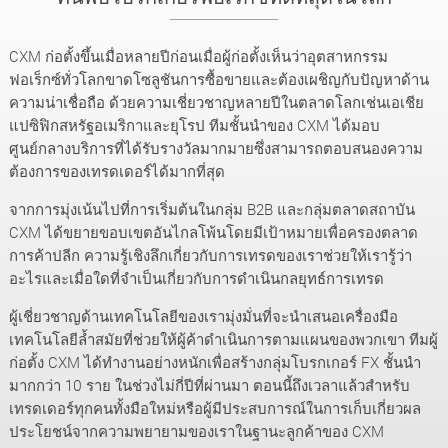
CXM ก่อตั้งขึ้นเมื่อหลายปีก่อนเมื่อผู้ก่อตั้งเห็นว่าอุตสาหกรรม
ฟอเร็กซ์ทั่วโลกขาดโซลูชันการซื้อขายและต้องเผชิญกับปัญหาด้าน
ความน่าเชื่อถือ ด้วยความเชี่ยวชาญหลายปีในตลาดโลกเช่นเอเชีย
แปซิฟิกสหรัฐอเมริกาและยุโรป ทีมชั้นนำของ CXM ได้มอบ
ศูนย์กลางบริการที่ได้รับรางวัลมากมายซึ่งสามารถตอบสนองความ
ต้องการของเทรดเดอร์ได้มากที่สุด
จากการมุ่งเน้นไปที่การเริ่มต้นในกลุ่ม B2B และกลุ่มตลาดสถาบัน
CXM ได้ขยายขอบเขตอันไกลโพ้นโดยมีเป้าหมายเพื่อครองตลาด
การค้าปลีก ความรู้เชิงลึกเกี่ยวกับการเทรดของเราช่วยให้เรารู้ว่า
อะไรและเมื่อใดที่จำเป็นเกี่ยวกับการดำเนินกลยุทธ์การเทรด
ผู้เชี่ยวชาญด้านเทคโนโลยีของเรามุ่งมั่นที่จะนำเสนอเครื่องมือ
เทคโนโลยีล้ำสมัยที่ช่วยให้ผู้ค้าดำเนินการตามแผนของพวกเขา ทีมผู้
ก่อตั้ง CXM ได้ทำงานอย่างหนักเพื่อสร้างกลุ่มโบรกเกอร์ FX ชั้นนำ
มากกว่า 10 ราย ในช่วงไม่กี่ปีที่ผ่านมา ตอนนี้ถึงเวลาแล้วสำหรับ
เทรดเดอร์ทุกคนทั้งมือใหม่หรือผู้มีประสบการณ์ในการเก็บเกี่ยวผล
ประโยชน์จากความพยายามของเราในฐานะลูกค้าของ CXM