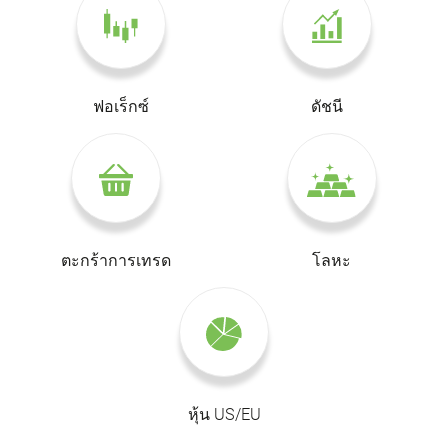
ฟอเร็กซ์
ดัชนี
ตะกร้าการเทรด
โลหะ
หุ้น US/EU