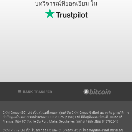
บทวิจารณ์ที่ยอดเยี่ยม ใน
CXM Group (SC) Ltd เป็นส่วนหนึ่งของกลุ่มบริษัท CXM Group ซึ่งมีหน่วยงานที่อยู่ภายใต้การ
กำกับดูแลในหลายเขตอำนาจศาล CXM Group (SC) Ltd มีที่อยู่ที่จดทะเบียนที่ House of
Francis, ห้อง 101(A), Ile Du Port, Mahe, Seychelles (หมายเลขทะเบียน 8437923-1)
CXM Prime Ltd เป็นโบรกเกอร์ FX และ CFD ที่จดทะเบียนในอังกฤษและเวลส์ หมายเลข