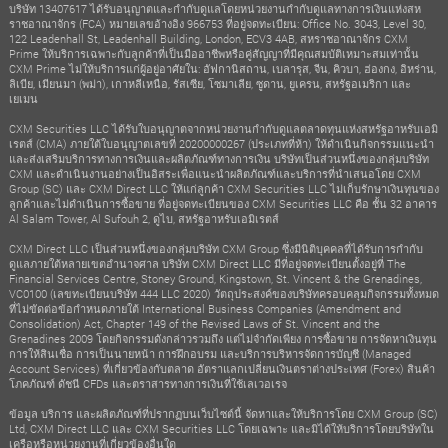
บริษัท 13407617 ได้รับอนุญาตและกำกับดูแลโดยหน่วยงานกำกับดูแลทางการเงินแห่งสห
ราชอาณาจักร (FCA) หมายเลขอ้างอิง 966753 ที่อยู่จดทะเบียน: Office No. 3043, Level 30,
122 Leadenhall St, Leadenhall Building, London, ECV3 4AB, สหราชอาณาจักร CXM
Prime ให้บริการเฉพาะกับลูกค้าที่เป็นมืออาชีพหรือคู่สัญญาที่มีคุณสมบัติเหมาะสมเท่านั้น
CXM Prime ไม่ให้บริการแก่ผู้อยู่อาศัยใน: อัฟกานิสถาน, เบลารุส, จีน, คิวบา, ฮ่องกง, อิหร่าน,
ลิเบีย, เมียนมา (พม่า), เกาหลีเหนือ, รัสเซีย, โซมาเลีย, ซูดาน, ยูเครน, สหรัฐอเมริกา และ
เยเมน
CXM Securities LLC ได้รับใบอนุญาตจากหน่วยงานกำกับดูแลตลาดทุนแห่งสหรัฐอาหรับเอมิ
เรตส์ (CMA) ภายใต้ใบอนุญาตเลขที่ 20200000267 (ประเภทที่ห้า) ให้ดำเนินกิจกรรมแนะนำ
และส่งเสริมบริการทางการเงินและผลิตภัณฑ์ทางการเงิน บริษัทเป็นส่วนหนึ่งของกลุ่มบริษัท
CXM และดำเนินงานอย่างเป็นอิสระเพื่อแนะนำผลิตภัณฑ์และบริการที่นำเสนอโดย CXM
Group (SC) และ CXM Direct LLC ให้แก่ลูกค้า CXM Securities LLC ไม่เก็บรักษาเงินทุนของ
ลูกค้าและไม่ดำเนินการซื้อขาย ที่อยู่จดทะเบียนของ CXM Securities LLC คือ ชั้น 32 อาคาร
Al Salam Tower, Al Sufouh 2, ดูไบ, สหรัฐอาหรับเอมิเรตส์
CXM Direct LLC เป็นส่วนหนึ่งของกลุ่มบริษัท CXM Group ซึ่งมีนิติบุคคลที่ได้รับการกำกับ
ดูแลภายใต้หลายเขตอำนาจศาล บริษัท CXM Direct LLC มีที่อยู่จดทะเบียนตั้งอยู่ที่ The
Financial Services Centre, Stoney Ground, Kingstown, St. Vincent & the Grenadines,
VC0100 (เลขทะเบียนบริษัท 444 LLC 2020) วัตถุประสงค์ของบริษัทครอบคลุมกิจกรรมทั้งหมด
ที่ไม่ขัดต่อข้อกำหนดภายใต้ International Business Companies (Amendment and
Consolidation) Act, Chapter 149 of the Revised Laws of St. Vincent and the
Grenadines 2009 โดยกิจกรรมดังกล่าวรวมถึง แต่ไม่จำกัดเพียง การซื้อขาย การจัดหาเงินทุน
การให้สินเชื่อ การเป็นนายหน้า การฝึกอบรม และบริการบริหารจัดการบัญชี (Managed
Account Services) ที่เกี่ยวข้องกับตลาด อัตราแลกเปลี่ยนเงินตราต่างประเทศ (Forex) สินค้า
โภคภัณฑ์ ดัชนี CFDs และตราสารทางการเงินที่ใช้เลเวอเรจ
ข้อมูล บริการ และผลิตภัณฑ์ที่ปรากฏบนเว็บไซต์นี้ จัดหาและให้บริการโดย CXM Group (SC)
Ltd, CXM Direct LLC และ CXM Securities LLC โดยเฉพาะ และมิได้ให้บริการโดยบริษัทใน
เครือหรือหน่วยงานที่เกี่ยวข้องอื่นใด