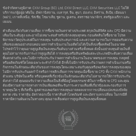
ข้อจำกัดทางภูมิภาค: CXM Group (SC) Ltd, CXM Direct LLC, CXM Securities LLC ไม่ให้
บริการแก่ผู้อยู่อาศัยใน: อัฟกานิสถาน, เบลารุส, จีน, คูบา, ฮ่องกง, อิหร่าน, ลิเบีย, เมียนมา
(พม่า), เกาหลีเหนือ, รัสเซีย, โซมาเลีย, ซูดาน, ยูเครน, สหราชอาณาจักร, สหรัฐอเมริกา และ
เยเมน.
คำเตือนเกี่ยวกับความเสี่ยง: การซื้อขายเงินตราต่างประเทศ สกุลเงินดิจิทัล และ CFD มีความ
เสี่ยงในระดับสูง และอาจไม่เหมาะสมสำหรับนักลงทุนทุกคน ก่อนตัดสินใจซื้อขาย โปรด
พิจารณาวัตถุประสงค์ในการลงทุน ระดับประสบการณ์ และความสามารถในการยอมรับความ
เสี่ยงของคุณอย่างรอบคอบ ผลการดำเนินงานในอดีตไม่ได้เป็นสิ่งบ่งชี้ผลลัพธ์ในอนาคต
โปรดจำไว้ว่าคุณอาจสูญเสียเงินลงทุนเริ่มต้นบางส่วนหรือทั้งหมด ดังนั้นอย่าลงทุนด้วยเงินที่
คุณไม่สามารถรับภาระการสูญเสียได้ การลงทุนหรือสินทรัพย์แต่ละประเภทมีระดับความเสี่ยง
ที่แตกต่างกัน และไม่มีการรับประกันว่าผลการดำเนินงานในอนาคตของการลงทุน กลยุทธ์
หรือผลิตภัณฑ์ใดโดยเฉพาะจะทำกำไรได้ อีกทั้งไม่มีการรับประกันว่าผลการดำเนินงานหรือ
กิจกรรมในลักษณะเดียวกันของการลงทุนใดจะเหมาะสมกับคุณหรือพอร์ตการลงทุนของคุณ
ไม่มีการรับประกันผลกำไรหรือการหลีกเลี่ยงการขาดทุนเมื่อซื้อขาย CFD ทั้ง CXM พนักงาน
ตัวแทน บริษัทในเครือ หรือบุคคลที่เกี่ยวข้องในลักษณะเดียวกันไม่สามารถให้การรับประกัน
ดังกล่าวได้ คุณยอมรับว่าความเสี่ยงเป็นสิ่งที่มีอยู่โดยธรรมชาติในการซื้อขาย CFD และคุณ
ต้องมีความสามารถทางการเงินเพียงพอที่จะรับภาระความเสี่ยงที่เกี่ยวข้องและรองรับการ
ขาดทุนใด ๆ ที่เกิดขึ้น มูลค่าของพอร์ตการลงทุนอาจลดลงจากการเปลี่ยนแปลงของปัจจัย
ตลาด เช่น ราคาหุ้น อัตราดอกเบี้ย ราคาสินค้าโภคภัณฑ์ และอัตราแลกเปลี่ยน ในกรณีที่
ราคามีความผันผวนในทางลบ คุณอาจเสี่ยงต่อการสูญเสียเงินลงทุนทั้งหมด