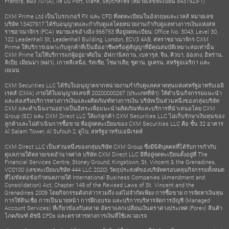
Francis, ห้อง 101(A), Ile Du Port, Mahe, Seychelles (หมายเลขทะเบียน 8437923-1)
CXM Prime Ltd เป็นโบรกเกอร์ FX และ CFD ที่จดทะเบียนในอังกฤษและเวลส์ หมายเลข
บริษัท 13407617 ได้รับอนุญาตและกำกับดูแลโดยหน่วยงานกำกับดูแลทางการเงินแห่งสห
ราชอาณาจักร (FCA) หมายเลขอ้างอิง 966753 ที่อยู่จดทะเบียน: Office No. 3043, Level 30,
122 Leadenhall St, Leadenhall Building, London, ECV3 4AB, สหราชอาณาจักร CXM
Prime ให้บริการเฉพาะกับลูกค้าที่เป็นมืออาชีพหรือคู่สัญญาที่มีคุณสมบัติเหมาะสมเท่านั้น
CXM Prime ไม่ให้บริการแก่ผู้อยู่อาศัยใน: อัฟกานิสถาน, เบลารุส, จีน, คิวบา, ฮ่องกง, อิหร่าน,
ลิเบีย, เมียนมา (พม่า), เกาหลีเหนือ, รัสเซีย, โซมาเลีย, ซูดาน, ยูเครน, สหรัฐอเมริกา และ
เยเมน
CXM Securities LLC ได้รับใบอนุญาตจากหน่วยงานกำกับดูแลตลาดทุนแห่งสหรัฐอาหรับเอมิ
เรตส์ (CMA) ภายใต้ใบอนุญาตเลขที่ 20200000267 (ประเภทที่ห้า) ให้ดำเนินกิจกรรมแนะนำ
และส่งเสริมบริการทางการเงินและผลิตภัณฑ์ทางการเงิน บริษัทเป็นส่วนหนึ่งของกลุ่มบริษัท
CXM และดำเนินงานอย่างเป็นอิสระเพื่อแนะนำผลิตภัณฑ์และบริการที่นำเสนอโดย CXM
Group (SC) และ CXM Direct LLC ให้แก่ลูกค้า CXM Securities LLC ไม่เก็บรักษาเงินทุนของ
ลูกค้าและไม่ดำเนินการซื้อขาย ที่อยู่จดทะเบียนของ CXM Securities LLC คือ ชั้น 32 อาคาร
Al Salam Tower, Al Sufouh 2, ดูไบ, สหรัฐอาหรับเอมิเรตส์
CXM Direct LLC เป็นส่วนหนึ่งของกลุ่มบริษัท CXM Group ซึ่งมีนิติบุคคลที่ได้รับการกำกับ
ดูแลภายใต้หลายเขตอำนาจศาล บริษัท CXM Direct LLC มีที่อยู่จดทะเบียนตั้งอยู่ที่ The
Financial Services Centre, Stoney Ground, Kingstown, St. Vincent & the Grenadines,
VC0100 (เลขทะเบียนบริษัท 444 LLC 2020) วัตถุประสงค์ของบริษัทครอบคลุมกิจกรรมทั้งหมด
ที่ไม่ขัดต่อข้อกำหนดภายใต้ International Business Companies (Amendment and
Consolidation) Act, Chapter 149 of the Revised Laws of St. Vincent and the
Grenadines 2009 โดยกิจกรรมดังกล่าวรวมถึง แต่ไม่จำกัดเพียง การซื้อขาย การจัดหาเงินทุน
การให้สินเชื่อ การเป็นนายหน้า การฝึกอบรม และบริการบริหารจัดการบัญชี (Managed
Account Services) ที่เกี่ยวข้องกับตลาด อัตราแลกเปลี่ยนเงินตราต่างประเทศ (Forex) สินค้า
โภคภัณฑ์ ดัชนี CFDs และตราสารทางการเงินที่ใช้เลเวอเรจ