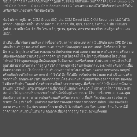
ข้อมูล บริการ และผลิตภัณฑ์ที่ปรากฏบนเว็บไซต์นี้ จัดหาและให้บริการโดย CXM Group (SC)
Ltd, CXM Direct LLC และ CXM Securities LLC โดยเฉพาะ และมิได้ให้บริการโดยบริษัทใน
เครือหรือหน่วยงานที่เกี่ยวข้องอื่นใด
ข้อจำกัดทางภูมิภาค: CXM Group (SC) Ltd, CXM Direct LLC, CXM Securities LLC ไม่ให้
บริการแก่ผู้อยู่อาศัยใน: อัฟกานิสถาน, เบลารุส, จีน, คูบา, ฮ่องกง, อิหร่าน, ลิเบีย, เมียนมา
(พม่า), เกาหลีเหนือ, รัสเซีย, โซมาเลีย, ซูดาน, ยูเครน, สหราชอาณาจักร, สหรัฐอเมริกา และ
เยเมน.
คำเตือนเกี่ยวกับความเสี่ยง: การซื้อขายเงินตราต่างประเทศ สกุลเงินดิจิทัล และ CFD มีความ
เสี่ยงในระดับสูง และอาจไม่เหมาะสมสำหรับนักลงทุนทุกคน ก่อนตัดสินใจซื้อขาย โปรด
พิจารณาวัตถุประสงค์ในการลงทุน ระดับประสบการณ์ และความสามารถในการยอมรับความ
เสี่ยงของคุณอย่างรอบคอบ ผลการดำเนินงานในอดีตไม่ได้เป็นสิ่งบ่งชี้ผลลัพธ์ในอนาคต
โปรดจำไว้ว่าคุณอาจสูญเสียเงินลงทุนเริ่มต้นบางส่วนหรือทั้งหมด ดังนั้นอย่าลงทุนด้วยเงินที่
คุณไม่สามารถรับภาระการสูญเสียได้ การลงทุนหรือสินทรัพย์แต่ละประเภทมีระดับความเสี่ยง
ที่แตกต่างกัน และไม่มีการรับประกันว่าผลการดำเนินงานในอนาคตของการลงทุน กลยุทธ์
หรือผลิตภัณฑ์ใดโดยเฉพาะจะทำกำไรได้ อีกทั้งไม่มีการรับประกันว่าผลการดำเนินงานหรือ
กิจกรรมในลักษณะเดียวกันของการลงทุนใดจะเหมาะสมกับคุณหรือพอร์ตการลงทุนของคุณ
ไม่มีการรับประกันผลกำไรหรือการหลีกเลี่ยงการขาดทุนเมื่อซื้อขาย CFD ทั้ง CXM พนักงาน
ตัวแทน บริษัทในเครือ หรือบุคคลที่เกี่ยวข้องในลักษณะเดียวกันไม่สามารถให้การรับประกัน
ดังกล่าวได้ คุณยอมรับว่าความเสี่ยงเป็นสิ่งที่มีอยู่โดยธรรมชาติในการซื้อขาย CFD และคุณ
ต้องมีความสามารถทางการเงินเพียงพอที่จะรับภาระความเสี่ยงที่เกี่ยวข้องและรองรับการ
ขาดทุนใด ๆ ที่เกิดขึ้น มูลค่าของพอร์ตการลงทุนอาจลดลงจากการเปลี่ยนแปลงของปัจจัย
ตลาด เช่น ราคาหุ้น อัตราดอกเบี้ย ราคาสินค้าโภคภัณฑ์ และอัตราแลกเปลี่ยน ในกรณีที่
ราคามีความผันผวนในทางลบ คุณอาจเสี่ยงต่อการสูญเสียเงินลงทุนทั้งหมด