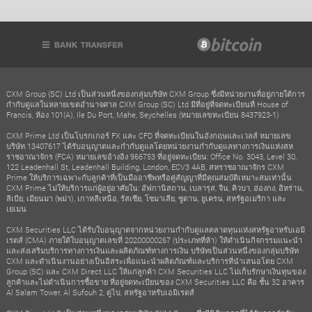
CXM Group (SC) Ltd เป็นส่วนหนึ่งของกลุ่มบริษัท CXM Group ซึ่งมีหน่วยงานที่อยู่ภายใต้การ
กำกับดูแลในหลายเขตอำนาจศาล CXM Group (SC) Ltd มีที่อยู่ที่จดทะเบียนที่ House of
Francis, ห้อง 101(A), Ile Du Port, Mahe, Seychelles (หมายเลขทะเบียน 8437923-1)
CXM Prime Ltd เป็นโบรกเกอร์ FX และ CFD ที่จดทะเบียนในอังกฤษและเวลส์ หมายเลข
บริษัท 13407617 ได้รับอนุญาตและกำกับดูแลโดยหน่วยงานกำกับดูแลทางการเงินแห่งสห
ราชอาณาจักร (FCA) หมายเลขอ้างอิง 966753 ที่อยู่จดทะเบียน: Office No. 3043, Level 30,
122 Leadenhall St, Leadenhall Building, London, ECV3 4AB, สหราชอาณาจักร CXM
Prime ให้บริการเฉพาะกับลูกค้าที่เป็นมืออาชีพหรือคู่สัญญาที่มีคุณสมบัติเหมาะสมเท่านั้น
CXM Prime ไม่ให้บริการแก่ผู้อยู่อาศัยใน: อัฟกานิสถาน, เบลารุส, จีน, คิวบา, ฮ่องกง, อิหร่าน,
ลิเบีย, เมียนมา (พม่า), เกาหลีเหนือ, รัสเซีย, โซมาเลีย, ซูดาน, ยูเครน, สหรัฐอเมริกา และ
เยเมน
CXM Securities LLC ได้รับใบอนุญาตจากหน่วยงานกำกับดูแลตลาดทุนแห่งสหรัฐอาหรับเอมิ
เรตส์ (CMA) ภายใต้ใบอนุญาตเลขที่ 20200000267 (ประเภทที่ห้า) ให้ดำเนินกิจกรรมแนะนำ
และส่งเสริมบริการทางการเงินและผลิตภัณฑ์ทางการเงิน บริษัทเป็นส่วนหนึ่งของกลุ่มบริษัท
CXM และดำเนินงานอย่างเป็นอิสระเพื่อแนะนำผลิตภัณฑ์และบริการที่นำเสนอโดย CXM
Group (SC) และ CXM Direct LLC ให้แก่ลูกค้า CXM Securities LLC ไม่เก็บรักษาเงินทุนของ
ลูกค้าและไม่ดำเนินการซื้อขาย ที่อยู่จดทะเบียนของ CXM Securities LLC คือ ชั้น 32 อาคาร
Al Salam Tower, Al Sufouh 2, ดูไบ, สหรัฐอาหรับเอมิเรตส์