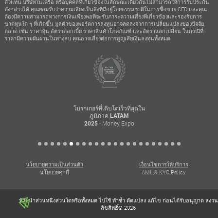
ตัวแทน บริษัทในเครือ หรือบุคคลที่เกี่ยวข้องในลักษณะเดียวกันไม่สามารถให้การรับประกัน
ดังกล่าวได้ คุณยอมรับว่าความเสี่ยงเป็นสิ่งที่มีอยู่โดยธรรมชาติในการซื้อขาย CFD และคุณ
ต้องมีความสามารถทางการเงินเพียงพอที่จะรับภาระความเสี่ยงที่เกี่ยวข้องและรองรับการ
ขาดทุนใด ๆ ที่เกิดขึ้น มูลค่าของพอร์ตการลงทุนอาจลดลงจากการเปลี่ยนแปลงของปัจจัย
ตลาด เช่น ราคาหุ้น อัตราดอกเบี้ย ราคาสินค้าโภคภัณฑ์ และอัตราแลกเปลี่ยน ในกรณีที่
ราคามีความผันผวนในทางลบ คุณอาจเสี่ยงต่อการสูญเสียเงินลงทุนทั้งหมด
โบรกเกอร์ที่เติบโตเร็วที่สุดใน
ภูมิภาค LATAM
- Money Expo
2025
นโยบายความเป็นส่วนตัว
เงื่อนไขการให้บริการ
นโยบายคุกกี้
AML & KYC Policy
ห้ามนำส่วนหนึ่งส่วนใดหรือทั้งหมด ไปใช้ ทำซ้ำ ดัดแปลง แก้ไข ก่อนได้รับอนุญาต สงวน
ลิขสิทธิ์© 2026