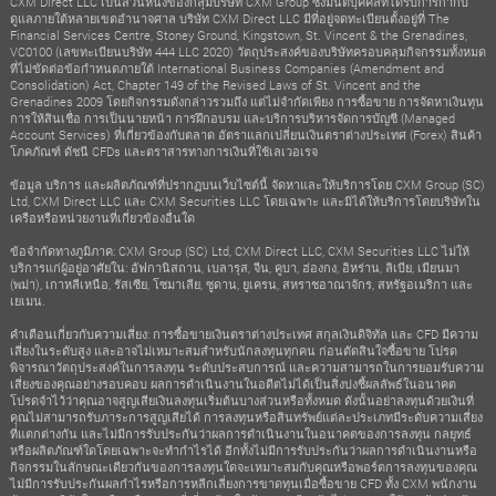
CXM Direct LLC เป็นส่วนหนึ่งของกลุ่มบริษัท CXM Group ซึ่งมีนิติบุคคลที่ได้รับการกำกับ
ดูแลภายใต้หลายเขตอำนาจศาล บริษัท CXM Direct LLC มีที่อยู่จดทะเบียนตั้งอยู่ที่ The
Financial Services Centre, Stoney Ground, Kingstown, St. Vincent & the Grenadines,
VC0100 (เลขทะเบียนบริษัท 444 LLC 2020) วัตถุประสงค์ของบริษัทครอบคลุมกิจกรรมทั้งหมด
ที่ไม่ขัดต่อข้อกำหนดภายใต้ International Business Companies (Amendment and
Consolidation) Act, Chapter 149 of the Revised Laws of St. Vincent and the
Grenadines 2009 โดยกิจกรรมดังกล่าวรวมถึง แต่ไม่จำกัดเพียง การซื้อขาย การจัดหาเงินทุน
การให้สินเชื่อ การเป็นนายหน้า การฝึกอบรม และบริการบริหารจัดการบัญชี (Managed
Account Services) ที่เกี่ยวข้องกับตลาด อัตราแลกเปลี่ยนเงินตราต่างประเทศ (Forex) สินค้า
โภคภัณฑ์ ดัชนี CFDs และตราสารทางการเงินที่ใช้เลเวอเรจ
ข้อมูล บริการ และผลิตภัณฑ์ที่ปรากฏบนเว็บไซต์นี้ จัดหาและให้บริการโดย CXM Group (SC)
Ltd, CXM Direct LLC และ CXM Securities LLC โดยเฉพาะ และมิได้ให้บริการโดยบริษัทใน
เครือหรือหน่วยงานที่เกี่ยวข้องอื่นใด
ข้อจำกัดทางภูมิภาค: CXM Group (SC) Ltd, CXM Direct LLC, CXM Securities LLC ไม่ให้
บริการแก่ผู้อยู่อาศัยใน: อัฟกานิสถาน, เบลารุส, จีน, คูบา, ฮ่องกง, อิหร่าน, ลิเบีย, เมียนมา
(พม่า), เกาหลีเหนือ, รัสเซีย, โซมาเลีย, ซูดาน, ยูเครน, สหราชอาณาจักร, สหรัฐอเมริกา และ
เยเมน.
คำเตือนเกี่ยวกับความเสี่ยง: การซื้อขายเงินตราต่างประเทศ สกุลเงินดิจิทัล และ CFD มีความ
เสี่ยงในระดับสูง และอาจไม่เหมาะสมสำหรับนักลงทุนทุกคน ก่อนตัดสินใจซื้อขาย โปรด
พิจารณาวัตถุประสงค์ในการลงทุน ระดับประสบการณ์ และความสามารถในการยอมรับความ
เสี่ยงของคุณอย่างรอบคอบ ผลการดำเนินงานในอดีตไม่ได้เป็นสิ่งบ่งชี้ผลลัพธ์ในอนาคต
โปรดจำไว้ว่าคุณอาจสูญเสียเงินลงทุนเริ่มต้นบางส่วนหรือทั้งหมด ดังนั้นอย่าลงทุนด้วยเงินที่
คุณไม่สามารถรับภาระการสูญเสียได้ การลงทุนหรือสินทรัพย์แต่ละประเภทมีระดับความเสี่ยง
ที่แตกต่างกัน และไม่มีการรับประกันว่าผลการดำเนินงานในอนาคตของการลงทุน กลยุทธ์
หรือผลิตภัณฑ์ใดโดยเฉพาะจะทำกำไรได้ อีกทั้งไม่มีการรับประกันว่าผลการดำเนินงานหรือ
กิจกรรมในลักษณะเดียวกันของการลงทุนใดจะเหมาะสมกับคุณหรือพอร์ตการลงทุนของคุณ
ไม่มีการรับประกันผลกำไรหรือการหลีกเลี่ยงการขาดทุนเมื่อซื้อขาย CFD ทั้ง CXM พนักงาน