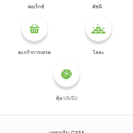
ฟอเร็กซ์
ดัชนี
ตะกร้าการเทรด
โลหะ
หุ้น US/EU
เทรดกับ CXM