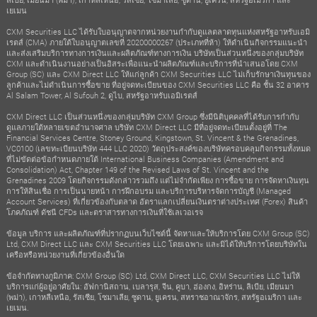
เยเมน
CXM Securities LLC ได้รับใบอนุญาตจากหน่วยงานกำกับดูแลตลาดทุนแห่งสหรัฐอาหรับเอมิ
เรตส์ (CMA) ภายใต้ใบอนุญาตเลขที่ 20200000267 (ประเภทที่ห้า) ให้ดำเนินกิจกรรมแนะนำ
และส่งเสริมบริการทางการเงินและผลิตภัณฑ์ทางการเงิน บริษัทเป็นส่วนหนึ่งของกลุ่มบริษัท
CXM และดำเนินงานอย่างเป็นอิสระเพื่อแนะนำผลิตภัณฑ์และบริการที่นำเสนอโดย CXM
Group (SC) และ CXM Direct LLC ให้แก่ลูกค้า CXM Securities LLC ไม่เก็บรักษาเงินทุนของ
ลูกค้าและไม่ดำเนินการซื้อขาย ที่อยู่จดทะเบียนของ CXM Securities LLC คือ ชั้น 32 อาคาร
Al Salam Tower, Al Sufouh 2, ดูไบ, สหรัฐอาหรับเอมิเรตส์
CXM Direct LLC เป็นส่วนหนึ่งของกลุ่มบริษัท CXM Group ซึ่งมีนิติบุคคลที่ได้รับการกำกับ
ดูแลภายใต้หลายเขตอำนาจศาล บริษัท CXM Direct LLC มีที่อยู่จดทะเบียนตั้งอยู่ที่ The
Financial Services Centre, Stoney Ground, Kingstown, St. Vincent & the Grenadines,
VC0100 (เลขทะเบียนบริษัท 444 LLC 2020) วัตถุประสงค์ของบริษัทครอบคลุมกิจกรรมทั้งหมด
ที่ไม่ขัดต่อข้อกำหนดภายใต้ International Business Companies (Amendment and
Consolidation) Act, Chapter 149 of the Revised Laws of St. Vincent and the
Grenadines 2009 โดยกิจกรรมดังกล่าวรวมถึง แต่ไม่จำกัดเพียง การซื้อขาย การจัดหาเงินทุน
การให้สินเชื่อ การเป็นนายหน้า การฝึกอบรม และบริการบริหารจัดการบัญชี (Managed
Account Services) ที่เกี่ยวข้องกับตลาด อัตราแลกเปลี่ยนเงินตราต่างประเทศ (Forex) สินค้า
โภคภัณฑ์ ดัชนี CFDs และตราสารทางการเงินที่ใช้เลเวอเรจ
ข้อมูล บริการ และผลิตภัณฑ์ที่ปรากฏบนเว็บไซต์นี้ จัดหาและให้บริการโดย CXM Group (SC)
Ltd, CXM Direct LLC และ CXM Securities LLC โดยเฉพาะ และมิได้ให้บริการโดยบริษัทใน
เครือหรือหน่วยงานที่เกี่ยวข้องอื่นใด
ข้อจำกัดทางภูมิภาค: CXM Group (SC) Ltd, CXM Direct LLC, CXM Securities LLC ไม่ให้
บริการแก่ผู้อยู่อาศัยใน: อัฟกานิสถาน, เบลารุส, จีน, คูบา, ฮ่องกง, อิหร่าน, ลิเบีย, เมียนมา
(พม่า), เกาหลีเหนือ, รัสเซีย, โซมาเลีย, ซูดาน, ยูเครน, สหราชอาณาจักร, สหรัฐอเมริกา และ
เยเมน.