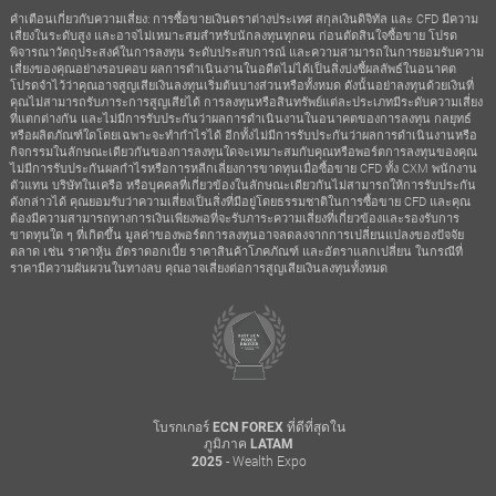
คำเตือนเกี่ยวกับความเสี่ยง: การซื้อขายเงินตราต่างประเทศ สกุลเงินดิจิทัล และ CFD มีความ
เสี่ยงในระดับสูง และอาจไม่เหมาะสมสำหรับนักลงทุนทุกคน ก่อนตัดสินใจซื้อขาย โปรด
พิจารณาวัตถุประสงค์ในการลงทุน ระดับประสบการณ์ และความสามารถในการยอมรับความ
เสี่ยงของคุณอย่างรอบคอบ ผลการดำเนินงานในอดีตไม่ได้เป็นสิ่งบ่งชี้ผลลัพธ์ในอนาคต
โปรดจำไว้ว่าคุณอาจสูญเสียเงินลงทุนเริ่มต้นบางส่วนหรือทั้งหมด ดังนั้นอย่าลงทุนด้วยเงินที่
คุณไม่สามารถรับภาระการสูญเสียได้ การลงทุนหรือสินทรัพย์แต่ละประเภทมีระดับความเสี่ยง
ที่แตกต่างกัน และไม่มีการรับประกันว่าผลการดำเนินงานในอนาคตของการลงทุน กลยุทธ์
หรือผลิตภัณฑ์ใดโดยเฉพาะจะทำกำไรได้ อีกทั้งไม่มีการรับประกันว่าผลการดำเนินงานหรือ
กิจกรรมในลักษณะเดียวกันของการลงทุนใดจะเหมาะสมกับคุณหรือพอร์ตการลงทุนของคุณ
ไม่มีการรับประกันผลกำไรหรือการหลีกเลี่ยงการขาดทุนเมื่อซื้อขาย CFD ทั้ง CXM พนักงาน
ตัวแทน บริษัทในเครือ หรือบุคคลที่เกี่ยวข้องในลักษณะเดียวกันไม่สามารถให้การรับประกัน
ดังกล่าวได้ คุณยอมรับว่าความเสี่ยงเป็นสิ่งที่มีอยู่โดยธรรมชาติในการซื้อขาย CFD และคุณ
ต้องมีความสามารถทางการเงินเพียงพอที่จะรับภาระความเสี่ยงที่เกี่ยวข้องและรองรับการ
ขาดทุนใด ๆ ที่เกิดขึ้น มูลค่าของพอร์ตการลงทุนอาจลดลงจากการเปลี่ยนแปลงของปัจจัย
ตลาด เช่น ราคาหุ้น อัตราดอกเบี้ย ราคาสินค้าโภคภัณฑ์ และอัตราแลกเปลี่ยน ในกรณีที่
ราคามีความผันผวนในทางลบ คุณอาจเสี่ยงต่อการสูญเสียเงินลงทุนทั้งหมด
โบรกเกอร์ ECN FOREX ที่ดีที่สุดใน
ภูมิภาค LATAM
- Wealth Expo
2025