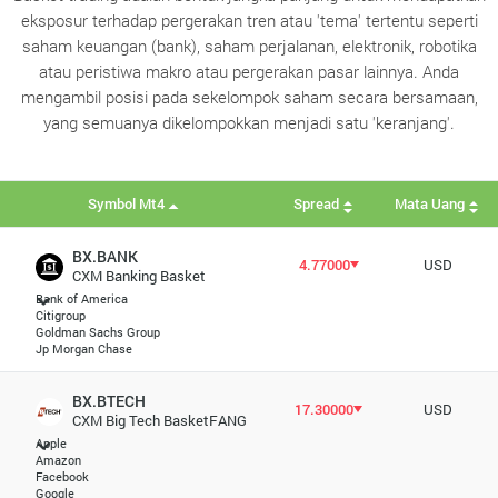
eksposur terhadap pergerakan tren atau 'tema' tertentu seperti
saham keuangan (bank), saham perjalanan, elektronik, robotika
atau peristiwa makro atau pergerakan pasar lainnya. Anda
mengambil posisi pada sekelompok saham secara bersamaan,
yang semuanya dikelompokkan menjadi satu 'keranjang'.
Symbol Mt4
Spread
Mata Uang
BX.BANK
4.77000
USD
CXM Banking Basket
Bank of America
Citigroup
Goldman Sachs Group
Jp Morgan Chase
BX.BTECH
17.30000
USD
CXM Big Tech BasketFANG
Apple
Amazon
Facebook
Google