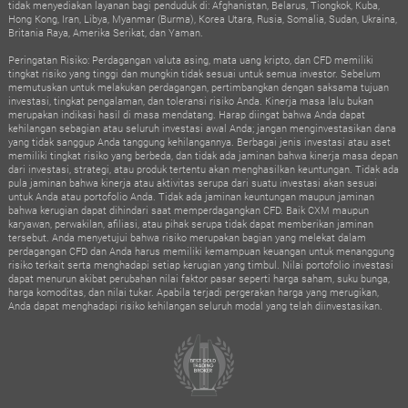
tidak menyediakan layanan bagi penduduk di: Afghanistan, Belarus, Tiongkok, Kuba,
Hong Kong, Iran, Libya, Myanmar (Burma), Korea Utara, Rusia, Somalia, Sudan, Ukraina,
Britania Raya, Amerika Serikat, dan Yaman.
Peringatan Risiko: Perdagangan valuta asing, mata uang kripto, dan CFD memiliki
tingkat risiko yang tinggi dan mungkin tidak sesuai untuk semua investor. Sebelum
memutuskan untuk melakukan perdagangan, pertimbangkan dengan saksama tujuan
investasi, tingkat pengalaman, dan toleransi risiko Anda. Kinerja masa lalu bukan
merupakan indikasi hasil di masa mendatang. Harap diingat bahwa Anda dapat
kehilangan sebagian atau seluruh investasi awal Anda; jangan menginvestasikan dana
yang tidak sanggup Anda tanggung kehilangannya. Berbagai jenis investasi atau aset
memiliki tingkat risiko yang berbeda, dan tidak ada jaminan bahwa kinerja masa depan
dari investasi, strategi, atau produk tertentu akan menghasilkan keuntungan. Tidak ada
pula jaminan bahwa kinerja atau aktivitas serupa dari suatu investasi akan sesuai
untuk Anda atau portofolio Anda. Tidak ada jaminan keuntungan maupun jaminan
bahwa kerugian dapat dihindari saat memperdagangkan CFD. Baik CXM maupun
karyawan, perwakilan, afiliasi, atau pihak serupa tidak dapat memberikan jaminan
tersebut. Anda menyetujui bahwa risiko merupakan bagian yang melekat dalam
perdagangan CFD dan Anda harus memiliki kemampuan keuangan untuk menanggung
risiko terkait serta menghadapi setiap kerugian yang timbul. Nilai portofolio investasi
dapat menurun akibat perubahan nilai faktor pasar seperti harga saham, suku bunga,
harga komoditas, dan nilai tukar. Apabila terjadi pergerakan harga yang merugikan,
Anda dapat menghadapi risiko kehilangan seluruh modal yang telah diinvestasikan.