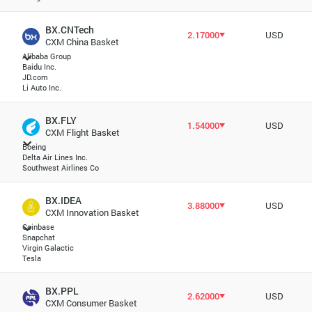
BX.CNTech
2.17000
USD
CXM China Basket
Alibaba Group
Baidu Inc.
JD.com
Li Auto Inc.
BX.FLY
1.54000
USD
CXM Flight Basket
Boeing
Delta Air Lines Inc.
Southwest Airlines Co
BX.IDEA
3.88000
USD
CXM Innovation Basket
Coinbase
Snapchat
Virgin Galactic
Tesla
BX.PPL
2.62000
USD
CXM Consumer Basket