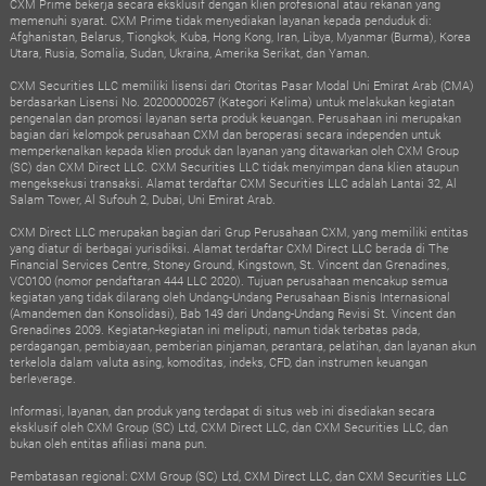
CXM Prime bekerja secara eksklusif dengan klien profesional atau rekanan yang
memenuhi syarat. CXM Prime tidak menyediakan layanan kepada penduduk di:
Afghanistan, Belarus, Tiongkok, Kuba, Hong Kong, Iran, Libya, Myanmar (Burma), Korea
Utara, Rusia, Somalia, Sudan, Ukraina, Amerika Serikat, dan Yaman.
CXM Securities LLC memiliki lisensi dari Otoritas Pasar Modal Uni Emirat Arab (CMA)
berdasarkan Lisensi No. 20200000267 (Kategori Kelima) untuk melakukan kegiatan
pengenalan dan promosi layanan serta produk keuangan. Perusahaan ini merupakan
bagian dari kelompok perusahaan CXM dan beroperasi secara independen untuk
memperkenalkan kepada klien produk dan layanan yang ditawarkan oleh CXM Group
(SC) dan CXM Direct LLC. CXM Securities LLC tidak menyimpan dana klien ataupun
mengeksekusi transaksi. Alamat terdaftar CXM Securities LLC adalah Lantai 32, Al
Salam Tower, Al Sufouh 2, Dubai, Uni Emirat Arab.
CXM Direct LLC merupakan bagian dari Grup Perusahaan CXM, yang memiliki entitas
yang diatur di berbagai yurisdiksi. Alamat terdaftar CXM Direct LLC berada di The
Financial Services Centre, Stoney Ground, Kingstown, St. Vincent dan Grenadines,
VC0100 (nomor pendaftaran 444 LLC 2020). Tujuan perusahaan mencakup semua
kegiatan yang tidak dilarang oleh Undang-Undang Perusahaan Bisnis Internasional
(Amandemen dan Konsolidasi), Bab 149 dari Undang-Undang Revisi St. Vincent dan
Grenadines 2009. Kegiatan-kegiatan ini meliputi, namun tidak terbatas pada,
perdagangan, pembiayaan, pemberian pinjaman, perantara, pelatihan, dan layanan akun
terkelola dalam valuta asing, komoditas, indeks, CFD, dan instrumen keuangan
berleverage.
Informasi, layanan, dan produk yang terdapat di situs web ini disediakan secara
eksklusif oleh CXM Group (SC) Ltd, CXM Direct LLC, dan CXM Securities LLC, dan
bukan oleh entitas afiliasi mana pun.
Pembatasan regional: CXM Group (SC) Ltd, CXM Direct LLC, dan CXM Securities LLC