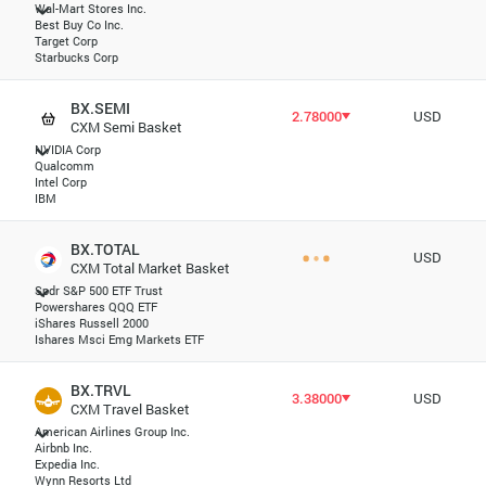
Wal-Mart Stores Inc.
Best Buy Co Inc.
Target Corp
Starbucks Corp
BX.SEMI
2.78000
USD
CXM Semi Basket
NVIDIA Corp
Qualcomm
Intel Corp
IBM
BX.TOTAL
USD
CXM Total Market Basket
Spdr S&P 500 ETF Trust
Powershares QQQ ETF
iShares Russell 2000
Ishares Msci Emg Markets ETF
BX.TRVL
3.38000
USD
CXM Travel Basket
American Airlines Group Inc.
Airbnb Inc.
Expedia Inc.
Wynn Resorts Ltd