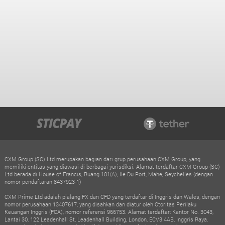
CXM Group (SC) Ltd merupakan bagian dari grup perusahaan CXM Group, yang
memiliki entitas yang diawasi di berbagai yurisdiksi. Alamat terdaftar CXM Group (SC)
Ltd berada di House of Francis, Ruang 101(A), Ile Du Port, Mahe, Seychelles (dengan
nomor pendaftaran 8437923-1)
CXM Prime Ltd adalah pialang FX dan CFD yang terdaftar di Inggris dan Wales, dengan
nomor perusahaan 13407617, yang disahkan dan diatur oleh Otoritas Perilaku
Keuangan Inggris (FCA), nomor referensi 966753. Alamat terdaftar: Kantor No. 3043,
Lantai 30, 122 Leadenhall St, Leadenhall Building, London, ECV3 4AB, Inggris Raya.