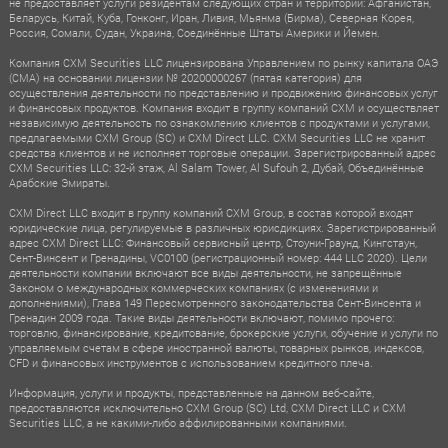
не предоставляет услуги резидентам следующих стран и территорий: Афганистан,
Беларусь, Китай, Куба, Гонконг, Иран, Ливия, Мьянма (Бирма), Северная Корея,
Россия, Сомали, Судан, Украина, Соединённые Штаты Америки и Йемен.
Компания CXM Securities LLC лицензирована Управлением по рынку капитала ОАЭ
(CMA) на основании лицензии № 20200000267 (пятая категория) для
осуществления деятельности по представлению и продвижению финансовых услуг
и финансовых продуктов. Компания входит в группу компаний CXM и осуществляет
независимую деятельность по ознакомлению клиентов с продуктами и услугами,
предлагаемыми CXM Group (SC) и CXM Direct LLC. CXM Securities LLC не хранит
средства клиентов и не исполняет торговые операции. Зарегистрированный адрес
CXM Securities LLC: 32-й этаж, Al Salam Tower, Al Sufouh 2, Дубай, Объединённые
Арабские Эмираты.
CXM Direct LLC входит в группу компаний CXM Group, в состав которой входят
юридические лица, регулируемые в различных юрисдикциях. Зарегистрированный
адрес CXM Direct LLC: Финансовый сервисный центр, Стоуни-Граунд, Кингстаун,
Сент-Винсент и Гренадины, VC0100 (регистрационный номер: 444 LLC 2020). Цели
деятельности компании включают все виды деятельности, не запрещённые
Законом о международных коммерческих компаниях (с изменениями и
дополнениями), Глава 149 Пересмотренного законодательства Сент-Винсента и
Гренадин 2009 года. Такие виды деятельности включают, помимо прочего:
торговлю, финансирование, кредитование, брокерские услуги, обучение и услуги по
управляемым счетам в сфере иностранной валюты, товарных рынков, индексов,
CFD и финансовых инструментов с использованием кредитного плеча.
Информация, услуги и продукты, представленные на данном веб-сайте,
предоставляются исключительно CXM Group (SC) Ltd, CXM Direct LLC и CXM
Securities LLC, а не какими-либо аффилированными компаниями.