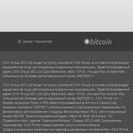
CXM Group (SC) Ltd входит в группу компаний CXM Group, в состав которой входят
юридические лица, регулируемые в различных юрисдикциях. Зарегистрированный
адрес CXM Group (SC) Ltd: Дом Фрэнсиса, офис 101(A), Иль-дю-Пор, остров Маэ,
Сейшельские Острова (регистрационный номер: 8437923-1).
CXM Group (SC) Ltd входит в группу компаний CXM Group, в состав которой входят
юридические лица, регулируемые в различных юрисдикциях. Зарегистрированный
адрес CXM Group (SC) Ltd: Дом Фрэнсиса, офис 101(A), Иль-дю-Пор, остров Маэ,
Сейшельские Острова (регистрационный номер: 8437923-1). CXM Prime Ltd —
брокер на рынках Forex и CFD, зарегистрированный в Англии и Уэльсе под
номером компании 13407617, уполномоченный и регулируемый Управлением по
финансовому регулированию и надзору Великобритании (FCA), регистрационный
номер 966753. Зарегистрированный адрес: Офис № 3043, 30-й этаж, 122
Лиденхолл-стрит, здание Лиденхолл-Билдинг, Лондон, ECV3 4AB, Соединённое
Королевство. CXM Prime предоставляет услуги исключительно
профессиональным клиентам или квалифицированным контрагентам. CXM Prime