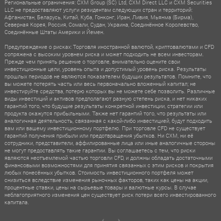
Региональные ограничения: CXM Group (SC) Ltd, CXM Direct LLC и CXM Securities
LLC не предоставляют услуги резидентам следующих стран и территорий:
Афганистан, Беларусь, Китай, Куба, Гонконг, Иран, Ливия, Мьянма (Бирма),
Северная Корея, Россия, Сомали, Судан, Украина, Соединённое Королевство,
Соединённые Штаты Америки и Йемен.
Предупреждение о рисках: Торговля иностранной валютой, криптовалютами и CFD
сопряжена с высоким уровнем риска и может подходить не всем инвесторам.
Прежде чем принять решение о торговле, внимательно оцените свои
инвестиционные цели, уровень опыта и допустимый уровень риска. Результаты
прошлых периодов не являются показателем будущих результатов. Помните, что
вы можете потерять часть или весь первоначально вложенный капитал; не
инвестируйте средства, потерю которых вы не можете себе позволить. Различные
виды инвестиций и активов предполагают разную степень риска, и нет никаких
гарантий того, что будущие результаты конкретной инвестиции, стратегии или
продукта окажутся прибыльными. Также нет гарантий того, что результаты или
аналогичная деятельность, связанная с какой-либо инвестицией, будут подходить
вам или вашему инвестиционному портфелю. При торговле CFD не существует
гарантий получения прибыли или предотвращения убытков. Ни CXM, ни её
сотрудники, представители, аффилированные лица или иные аналогичные стороны
не могут предоставлять такие гарантии. Вы соглашаетесь с тем, что риски
являются неотъемлемой частью торговли CFD, и должны обладать достаточными
финансовыми возможностями для принятия связанных с этим рисков и покрытия
любых понесённых убытков. Стоимость инвестиционного портфеля может
снизиться вследствие изменения рыночных факторов, таких как цены на акции,
процентные ставки, цены на сырьевые товары и валютные курсы. В случае
неблагоприятного изменения цен существует риск потери всего инвестированного
капитала.