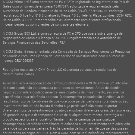
A CXM Prime Ltd é uma corretora de FX e CFDs registrada na Inglaterra e no País de
Gales com o número de empresa 13407617, autorizada e regulamentada pela
Autoridade de Conduta Financeira do Reino Unido (“FCA”), FRN: 966753. Endereço
registrado, Office No. 518 Signature by Regus, 15 St Helen's Place, Londres, EC3A 6DQ,
Reino Unido. A CXM Prime trabalha exclusivamente com clientes profissionais
independentes ou com clientes de contrapartes elegíveis.
A CXM Group (SC) Ltd. é uma corretora de FX e CFD que opera sob a Licença de
Negociação de Câmbio (Licença nº SD 231), regulamentada pela Autoridade de
Serviços Financeiros das Seychelles (FSA).
A CXM Global é regulamentada pela Comissão de Serviços Financeiros da República
de Maurício com uma Licença de Revendedor de Investimentos com o número de
licença GB21026337.
Restrições regionais: A CXM Direct LLC não presta serviços a residentes de
determinados países.
Aviso de Risco: A negociação de câmbio, criptomoedas e CFDs envolve um alto nível
de risco e pode não ser adequada para todos os investidores. Antes de decidir
negociar, considere cuidadosamente seus objetivos de investimento, seu nível de
experiência e sua tolerância ao risco. O desempenho passado não é indicativo de
resultados futuros. Lembre-se de que você pode perder parte ou a totalidade do seu
investimento inicial; não invista dinheiro cuja perda você não possa suportar.
Diferentes tipos de investimentos ou ativos envolvem diferentes graus de risco, e não
há garantia de que o desempenho futuro de qualquer investimento, estratégia ou
produto específico será lucrativo. Também não há garantia de que qualquer
desempenho ou atividade semelhante relacionada a um investimento será adequada
para você ou para sua carteira. Não há garantia de lucro nem de que perdas possam
ser evitadas ao negociar CFDs. Nem a CXM, nem seus funcionários, representantes,