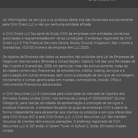
As informações, os serviços e os produtos deste site são fornecidos exclusivamente
pela CXM Direct LLC e não por nenhuma entidade afiliada.
A CXM Direct LLC faz parte do Grupo CXM de empresas com entidades corretoras
autorizadas e regulamentadas em várias jurisdições. O endereço registrado da CXM
Direct LLC é The Financial Services Centre, Stoney Ground, Kingstown, São Vicente e
Granadinas, VC0100 (número de empresa 444 LLC 2020).
Os objetos da Empresa são todos os assuntos não proibidos pela Lei de Empresas de
Negócios Internacionais (Emenda e Consolidação), Capítulo 149 das Leis Revisadas de
São Vicente e Granadinas, 2009, em particular, mas não exclusivamente, todas as
atividades comerciais, financeiras, de empréstimo, crédito, trading, serviços e a
participação em outras empresas, bem como a prestação de serviços de corretagem,
treinamento e contas gerenciadas em moedas, commodities, índices, CFDs e
instrumentos financeiros alavancados.
A CXM Securities LLC é licenciada pela Autoridade do Mercado de Capitais dos
Emirados Árabes Unidos (CMA), nos termos da Licença nº 20200000267 (Quinta
Categoria), para realizar atividades de apresentação e promoção de serviços e
produtos financeiros. A empresa faz parte do grupo de empresas CXM e opera de
forma independente para apresentar aos clientes os produtos e serviços oferecidos
pela CXM Group (SC) e pela CXM Direct LLC. A CXM Securities LLC não mantém
recursos de clientes nem executa operações. O endereço registrado da CXM
Securities LLC é: 32º andar, Al Salam Tower, Al Sufouh 2, Dubai, Emirados Árabes
Unidos.