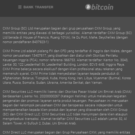
CXM Group (SC) Ltd merupakan bagian dari grup perusahaan CXM Group, yang
memiliki entitas yang diawasi di berbagai yurisdiksi. Alamat terdaftar CXM Group (SC)
Ltd berada di House of Francis, Ruang 101(A), Ile Du Port, Mahe, Seychelles (dengan
nomor pendaftaran 8437923-1)
CXM Prime Ltd adalah pialang FX dan CFD yang terdaftar di Inggris dan Wales, dengan
nomor perusahaan 13407617, yang disahkan dan diatur oleh Otoritas Perilaku
Keuangan Inggris (FCA), nomor referensi 966753. Alamat terdaftar: Kantor No. 3043,
Lantai 30, 122 Leadenhall St, Leadenhall Building, London, ECV3 4AB, Inggris Raya.
CXM Prime bekerja secara eksklusif dengan klien profesional atau rekanan yang
memenuhi syarat. CXM Prime tidak menyediakan layanan kepada penduduk di:
Afghanistan, Belarus, Tiongkok, Kuba, Hong Kong, Iran, Libya, Myanmar (Burma), Korea
Utara, Rusia, Somalia, Sudan, Ukraina, Amerika Serikat, dan Yaman.
CXM Securities LLC memiliki lisensi dari Otoritas Pasar Modal Uni Emirat Arab (CMA)
berdasarkan Lisensi No. 20200000267 (Kategori Kelima) untuk melakukan kegiatan
pengenalan dan promosi layanan serta produk keuangan. Perusahaan ini merupakan
bagian dari kelompok perusahaan CXM dan beroperasi secara independen untuk
memperkenalkan kepada klien produk dan layanan yang ditawarkan oleh CXM Group
(SC) dan CXM Direct LLC. CXM Securities LLC tidak menyimpan dana klien ataupun
mengeksekusi transaksi. Alamat terdaftar CXM Securities LLC adalah Lantai 32, Al
Salam Tower, Al Sufouh 2, Dubai, Uni Emirat Arab.
CXM Direct LLC merupakan bagian dari Grup Perusahaan CXM, yang memiliki entitas