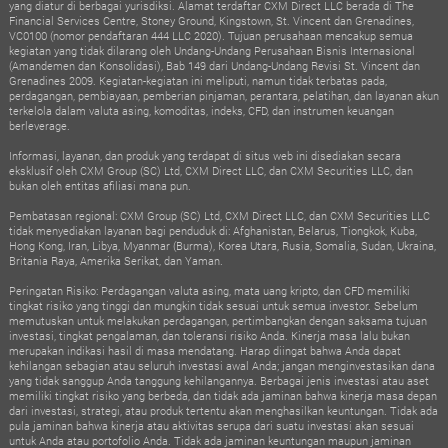
yang diatur di berbagai yurisdiksi. Alamat terdaftar CXM Direct LLC berada di The
Financial Services Centre, Stoney Ground, Kingstown, St. Vincent dan Grenadines,
VC0100 (nomor pendaftaran 444 LLC 2020). Tujuan perusahaan mencakup semua
kegiatan yang tidak dilarang oleh Undang-Undang Perusahaan Bisnis Internasional
(Amandemen dan Konsolidasi), Bab 149 dari Undang-Undang Revisi St. Vincent dan
Grenadines 2009. Kegiatan-kegiatan ini meliputi, namun tidak terbatas pada,
perdagangan, pembiayaan, pemberian pinjaman, perantara, pelatihan, dan layanan akun
terkelola dalam valuta asing, komoditas, indeks, CFD, dan instrumen keuangan
berleverage.
Informasi, layanan, dan produk yang terdapat di situs web ini disediakan secara
eksklusif oleh CXM Group (SC) Ltd, CXM Direct LLC, dan CXM Securities LLC, dan
bukan oleh entitas afiliasi mana pun.
Pembatasan regional: CXM Group (SC) Ltd, CXM Direct LLC, dan CXM Securities LLC
tidak menyediakan layanan bagi penduduk di: Afghanistan, Belarus, Tiongkok, Kuba,
Hong Kong, Iran, Libya, Myanmar (Burma), Korea Utara, Rusia, Somalia, Sudan, Ukraina,
Britania Raya, Amerika Serikat, dan Yaman.
Peringatan Risiko: Perdagangan valuta asing, mata uang kripto, dan CFD memiliki
tingkat risiko yang tinggi dan mungkin tidak sesuai untuk semua investor. Sebelum
memutuskan untuk melakukan perdagangan, pertimbangkan dengan saksama tujuan
investasi, tingkat pengalaman, dan toleransi risiko Anda. Kinerja masa lalu bukan
merupakan indikasi hasil di masa mendatang. Harap diingat bahwa Anda dapat
kehilangan sebagian atau seluruh investasi awal Anda; jangan menginvestasikan dana
yang tidak sanggup Anda tanggung kehilangannya. Berbagai jenis investasi atau aset
memiliki tingkat risiko yang berbeda, dan tidak ada jaminan bahwa kinerja masa depan
dari investasi, strategi, atau produk tertentu akan menghasilkan keuntungan. Tidak ada
pula jaminan bahwa kinerja atau aktivitas serupa dari suatu investasi akan sesuai
untuk Anda atau portofolio Anda. Tidak ada jaminan keuntungan maupun jaminan