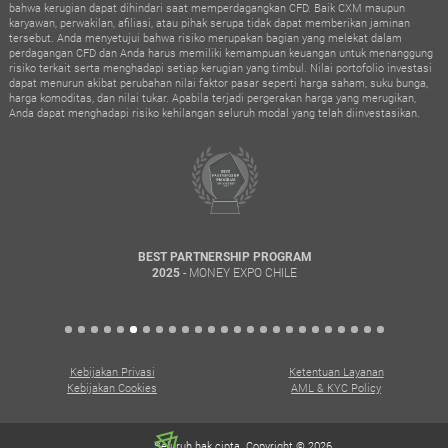
bahwa kerugian dapat dihindari saat memperdagangkan CFD. Baik CXM maupun
karyawan, perwakilan, afiliasi, atau pihak serupa tidak dapat memberikan jaminan
tersebut. Anda menyetujui bahwa risiko merupakan bagian yang melekat dalam
perdagangan CFD dan Anda harus memiliki kemampuan keuangan untuk menanggung
risiko terkait serta menghadapi setiap kerugian yang timbul. Nilai portofolio investasi
dapat menurun akibat perubahan nilai faktor pasar seperti harga saham, suku bunga,
harga komoditas, dan nilai tukar. Apabila terjadi pergerakan harga yang merugikan,
Anda dapat menghadapi risiko kehilangan seluruh modal yang telah diinvestasikan.
BEST PARTNERSHIP PROGRAM
- MONEY EXPO CHILE
2025
Kebijakan Privasi
Ketentuan Layanan
Kebijakan Cookies
AML & KYC Policy
Seluruh hak cipta. Copyright © 2026