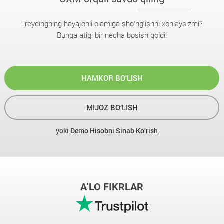
Treydingning hayajonli olamiga sho‘ng‘ishni xohlaysizmi?
Bunga atigi bir necha bosish qoldi!
HAMKOR BO‘LISH
MIJOZ BO‘LISH
yoki
Demo Hisobni Sinab Ko‘rish
A’LO FIKRLAR