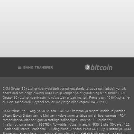
CXM Group (SC) Ltd kompaniyasi turli yurisdiksiyalarda tartibga solinadigan yuridik
shaxslarni o‘z ichiga oluvchi CXM Group kompaniyalar guruhining bir qismidir. CXM
Group (SC) Ltd kompaniyasining ro‘yxatdan o‘tgan manzili: Frensis uyi, 101(A)-xona, Ile-
du-Port, Mahe oroli, Seyshel orollari (ro‘yxatga olish raqami: 8437923-1).
CXM Prime Ltd — Angliya va Uelsda 13407617 kompaniya raqami ostida ro‘yxatdan
o‘tgan, Buyuk Britaniyaning Moliyaviy xulq-atvorni tartibga solish boshqarmasi (FCA)
tomonidan vakolat berilgan va tartibga solinadigan Forex va CFD brokeridir
(ma’lumotnoma raqami: 966753). Ro‘yxatdan o‘tgan manzili: №3043 ofis, 30-qavat, 122
Leadenhall Street, Leadenhall Building binosi, London, ECV3 4AB, Buyuk Britaniya. CXM
Prime xizmatlarni faqat professional mijozlar yoki malakali kontragentlarga taqdim