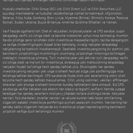
Hududiy cheklovlar: CXM Group (SC) Ltd, CXM Direct LLC va CXM Securities LLC
quyidagi mamlakatlar va hududlar rezidentlariga xizmat ko‘rsatmaydi: Afg‘oniston,
Belarus, Xitoy, Kuba, Gonkong, Eron, Liviya, Myanma (Birma), Shimoliy Koreya, Rossiya,
Somali, Sudan, Ukraina, Buyuk Britaniya, Amerika Qo‘shma Shtatlari va Yaman.
Xavf haqida ogohlantirish: Chet el valyutalari, kriptovalyutalar va CFD savdosi yuqori
darajadagi xavfni o‘z ichiga oladi va barcha investorlar uchun mos kelmasligi mumkin.
Savdo qilishga qaror qilishdan oldin investitsiya maqsadlaringizni, tajriba darajangizni
va xavfga chidamliligingizni diqqat bilan baholang. Avvalgi natijalar kelajakdagi
natijalarning ko‘rsatkichi hisoblanmaydi. Dastlabki investitsiyangizning bir qismini yoki
barchasini yo‘qotishingiz mumkinligini unutmang; yo‘qotishga imkoningiz bo‘lmagan
mablag‘ni investitsiya qilmang. Turli investitsiyalar yoki aktivlar turli darajadagi xavfni
o‘z ichiga oladi va ma’lum bir investitsiya, strategiya yoki mahsulotning kelajakdagi
natijalari foydali bo‘lishiga hech qanday kafolat yo‘q. Shuningdek, har qanday
investitsiyaning natijalari yoki unga o‘xshash faoliyat sizga yoki portfelingizga mos
kelishiga kafolat berilmaydi. CFD savdosida foyda olish yoki zararlarning oldini olish
bo‘yicha hech qanday kafolat mavjud emas. CXM, uning xodimlari, vakillari, affillangan
shaxslari yoki shunga o‘xshash tomonlar bunday kafolatlarni bera olmaydi. Siz CFD
savdosiga xavflar tabiatan xos ekanini tan olasiz va tegishli xavflarni hamda yuzaga
keladigan har qanday zararlarni moliyaviy jihatdan ko‘tara olishingiz kerak. Aksiyalar
narxlari, foiz stavkalari, tovarlar narxlari va valyuta kurslari kabi bozor omillarining
o‘zgarishi sababli investitsiya portfelingiz qiymati pasayishi mumkin. Narxlarning har
qanday salbiy o‘zgarishi natijasida siz investitsiya qilgan kapitalingizning barchasini
yo‘qotish xavfiga duch kelishingiz mumkin.