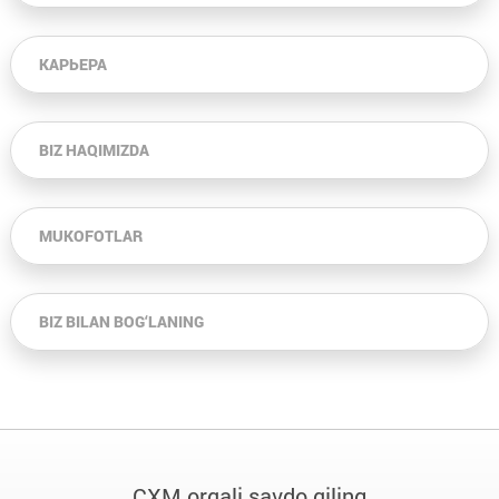
КАРЬЕРА
BIZ HAQIMIZDA
MUKOFOTLAR
BIZ BILAN BOG‘LANING
CXM orqali savdo qiling