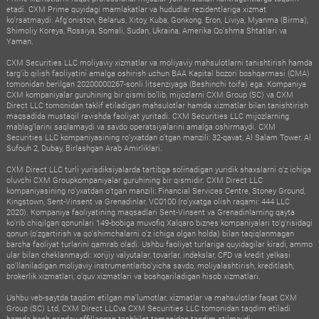
etadi. CXM Prime quyidagi mamlakatlar va hududlar rezidentlariga xizmat
ko‘rsatmaydi: Afg‘oniston, Belarus, Xitoy, Kuba, Gonkong, Eron, Liviya, Myanma (Birma),
Shimoliy Koreya, Rossiya, Somali, Sudan, Ukraina, Amerika Qo‘shma Shtatlari va
Yaman.
CXM Securities LLC moliyaviy xizmatlar va moliyaviy mahsulotlarni tanishtirish hamda
targ‘ib qilish faoliyatini amalga oshirish uchun BAA Kapital bozori boshqarmasi (CMA)
tomonidan berilgan 20200000267-sonli litsenziyaga (Beshinchi toifa) ega. Kompaniya
CXM kompaniyalar guruhining bir qismi bo‘lib, mijozlarni CXM Group (SC) va CXM
Direct LLC tomonidan taklif etiladigan mahsulotlar hamda xizmatlar bilan tanishtirish
maqsadida mustaqil ravishda faoliyat yuritadi. CXM Securities LLC mijozlarning
mablag‘larini saqlamaydi va savdo operatsiyalarini amalga oshirmaydi. CXM
Securities LLC kompaniyasining ro‘yxatdan o‘tgan manzili: 32-qavat, Al Salam Tower, Al
Sufouh 2, Dubay, Birlashgan Arab Amirliklari.
CXM Direct LLC turli yurisdiksiyalarda tartibga solinadigan yuridik shaxslarni o‘z ichiga
oluvchi CXM Groupkompaniyalar guruhining bir qismidir. CXM Direct LLC
kompaniyasining ro‘yxatdan o‘tgan manzili: Financial Services Centre, Stoney Ground,
Kingstown, Sent-Vinsent va Grenadinlar, VC0100 (ro‘yxatga olish raqami: 444 LLC
2020). Kompaniya faoliyatining maqsadlari Sent-Vinsent va Grenadinlarning qayta
ko‘rib chiqilgan qonunlari 149-bobiga muvofiq Xalqaro biznes kompaniyalari to‘g‘risidagi
qonun (o‘zgartirish va qo‘shimchalarni o‘z ichiga olgan holda) bilan taqiqlanmagan
barcha faoliyat turlarini qamrab oladi. Ushbu faoliyat turlariga quyidagilar kiradi, ammo
ular bilan cheklanmaydi: xorijiy valyutalar, tovarlar, indekslar, CFD va kredit yelkasi
qo‘llaniladigan moliyaviy instrumentlarbo‘yicha savdo, moliyalashtirish, kreditlash,
brokerlik xizmatlari, o‘quv xizmatlari va boshqariladigan hisob xizmatlari.
Ushbu veb-saytda taqdim etilgan ma’lumotlar, xizmatlar va mahsulotlar faqat CXM
Group (SC) Ltd, CXM Direct LLCva CXM Securities LLC tomonidan taqdim etiladi
hamda hech qanday affillangan tashkilot tomonidan taqdim etilmaydi.