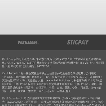
CXM Group (SC) Ltd 是 CXM 集团旗下成员，该集团在多个司法管辖区设有受监管的实
体。CXM Group (SC) Ltd 的注册地址为：塞舌尔马埃岛伊勒杜波特（Ile Du Port）弗朗西
斯大厦 101(A) 室（注册编号：8437923-1）
CXM Prime Ltd 是一家在英格兰和威尔士注册的外汇及差价合约经纪商，公司编号
13407617，由英国金融行为监管局（FCA）授权并监管，注册编号 966753。注册地址：
英国伦敦 ECV3 4AB，利登霍尔大厦（Leadenhall Building），利登霍尔街 122 号 30 层
3043 室。CXM Prime 仅与专业客户或合格交易对手开展业务。CXM Prime 不向以下地
区的居民提供服务：阿富汗、白俄罗斯、中国、古巴、香港、伊朗、利比亚、缅甸（缅
甸）、朝鲜、俄罗斯、索马里、苏丹、乌克兰、美国和也门。
CXM Securities LLC 已获得阿联酋资本市场管理局（CMA）颁发的许可证（许可证编
号：20200000267，第五类别），获准从事金融服务及金融产品的介绍和推广业务。该公
司是 CXM 集团旗下公司之一，并独立运营，负责向客户介绍由 CXM Group (SC) 和 CXM