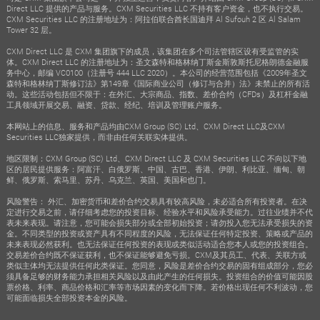
Direct LLC 提供的产品与服务。CXM Securities LLC 不持有客户资金，也不执行交易。
CXM Securities LLC 的注册地址为：阿拉伯联合酋长国迪拜 Al Sufouh 2 区 Al Salam
Tower 32 层。
CXM Direct LLC 是 CXM 集团旗下的成员，该集团在多个司法管辖区设有受监管的实
体。CXM Direct LLC 的注册地址为：圣文森特和格林纳丁斯金斯敦斯托尼格朗德金融服
务中心，邮编 VC0100（注册号 444 LLC 2020）。本公司的经营范围包括《2009年圣文
森特和格林纳丁斯修订法》第149章《国际商业公司（修订与合并）法》未禁止的所有活
动。这些活动包括但不限于：在外汇、大宗商品、指数、差价合约（CFDs）及杠杆金融
工具领域开展交易、融资、贷款、经纪、培训及管理账户服务。
本网站上的信息、服务和产品均由CXM Group (SC) Ltd、CXM Direct LLC及CXM
Securities LLC独家提供，而非由任何关联实体提供。
地区限制：CXM Group (SC) Ltd、CXM Direct LLC 及 CXM Securities LLC 不向以下地
区的居民提供服务：阿富汗、白俄罗斯、中国、古巴、香港、伊朗、利比亚、缅甸、朝
鲜、俄罗斯、索马里、苏丹、乌克兰、英国、美国和也门。
风险警告： 外汇、加密货币和差价合约交易具有较高风险，未必适合所有投资者。在决
定进行交易之前，请仔细考虑您的投资目标、经验水平和风险承受能力。过往业绩并不代
表未来表现。请注意，您可能会损失部分或全部初始投资；请勿投入您无法承受损失的资
金。不同类型的投资或资产具有不同程度的风险，无法保证任何特定投资、策略或产品的
未来表现必然获利。也无法保证任何投资的表现或类似活动适合您本人或您的投资组合。
交易差价合约既不保证获利，也不保证能够避免亏损。CXM及其员工、代表、关联方或
类似主体均无法提供任何此类保证。您同意，风险是差价合约交易的固有组成部分，您必
须具备足够的财务能力承担相关风险以及由此产生的任何损失。投资组合的价值可能因股
票价格、利率、商品价格和汇率等市场因素的变化而下降。若价格出现任何不利波动，您
可能面临损失全部投资本金的风险。