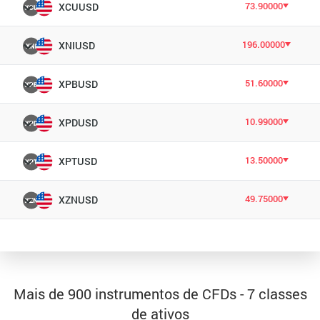
73.90000
XCUUSD
196.00000
XNIUSD
51.60000
XPBUSD
10.99000
XPDUSD
13.50000
XPTUSD
49.75000
XZNUSD
Mais de 900 instrumentos de CFDs - 7 classes
de ativos