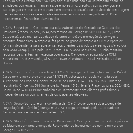
São Vicente e Granadinas, 2009, em particular, mas não exclusivamente, todas as
atividades comerciais, financeiras, de empréstimo, crédito, trading, serviços e a
participação em outras empresas, bem como a prestação de serviços de corretagem,
treinamento e contas gerenciadas em moedas, commodities, índices, CFDs e
instrumentos financeiros alavancados.
A CXM Securities LLC é licenciada pela Autoridade do Mercado de Capitais dos
Emirados Árabes Unidos (CMA), nos termos da Licença nº 20200000267 (Quinta
Categoria), para realizar atividades de apresentação e promoção de serviços e
produtos financeiros. A empresa faz parte do grupo de empresas CXM e opera de
forma independente para apresentar aos clientes os produtos e serviços oferecidos
pela CXM Group (SC) e pela CXM Direct LLC. A CXM Securities LLC não mantém
recursos de clientes nem executa operações. O endereço registrado da CXM
Securities LLC é: 32º andar, Al Salam Tower, Al Sufouh 2, Dubai, Emirados Árabes
Unidos.
A CXM Prime Ltd é uma corretora de FX e CFDs registrada na Inglaterra e no País de
Gales com o número de empresa 13407617, autorizada e regulamentada pela
Autoridade de Conduta Financeira do Reino Unido (“FCA”), FRN: 966753. Endereço
registrado, Office No. 518 Signature by Regus, 15 St Helen's Place, Londres, EC3A 6DQ,
Reino Unido. A CXM Prime trabalha exclusivamente com clientes profissionais
independentes ou com clientes de contrapartes elegíveis.
A CXM Group (SC) Ltd. é uma corretora de FX e CFD que opera sob a Licença de
Negociação de Câmbio (Licença nº SD 231), regulamentada pela Autoridade de
Serviços Financeiros das Seychelles (FSA).
A CXM Global é regulamentada pela Comissão de Serviços Financeiros da República
de Maurício com uma Licença de Revendedor de Investimentos com o número de
licença GB21026337.