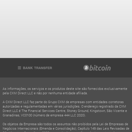
As informações, os serviços e os produtos deste site são fornecidos exclusivamente
pela CXM Direct LLC e não por nenhuma entidade afiliada.
A CXM Direct LLC faz parte do Grupo CXM de empresas com entidades corretoras
autorizadas e regulamentadas em várias jurisdições. O endereço registrado da CXM
Direct LLC é The Financial Services Centre, Stoney Ground, Kingstown, São Vicente e
Granadinas, VC0100 (número de empresa 444 LLC 2020).
Os objetos da Empresa são todos os assuntos não proibidos pela Lei de Empresas de
Negócios Internacionais (Emenda e Consolidação), Capítulo 149 das Leis Revisadas de