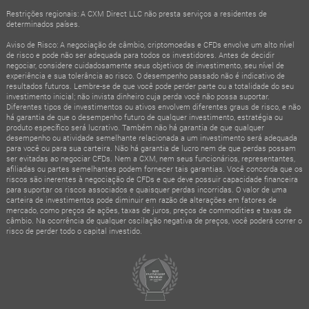
Restrições regionais: A CXM Direct LLC não presta serviços a residentes de
determinados países.
Aviso de Risco: A negociação de câmbio, criptomoedas e CFDs envolve um alto nível
de risco e pode não ser adequada para todos os investidores. Antes de decidir
negociar, considere cuidadosamente seus objetivos de investimento, seu nível de
experiência e sua tolerância ao risco. O desempenho passado não é indicativo de
resultados futuros. Lembre-se de que você pode perder parte ou a totalidade do seu
investimento inicial; não invista dinheiro cuja perda você não possa suportar.
Diferentes tipos de investimentos ou ativos envolvem diferentes graus de risco, e não
há garantia de que o desempenho futuro de qualquer investimento, estratégia ou
produto específico será lucrativo. Também não há garantia de que qualquer
desempenho ou atividade semelhante relacionada a um investimento será adequada
para você ou para sua carteira. Não há garantia de lucro nem de que perdas possam
ser evitadas ao negociar CFDs. Nem a CXM, nem seus funcionários, representantes,
afiliadas ou partes semelhantes podem fornecer tais garantias. Você concorda que os
riscos são inerentes à negociação de CFDs e que deve possuir capacidade financeira
para suportar os riscos associados e quaisquer perdas incorridas. O valor de uma
carteira de investimentos pode diminuir em razão de alterações em fatores de
mercado, como preços de ações, taxas de juros, preços de commodities e taxas de
câmbio. Na ocorrência de qualquer oscilação negativa de preços, você poderá correr o
risco de perder todo o capital investido.