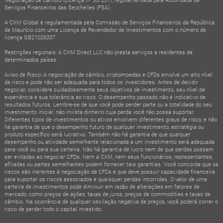
Serviços Financeiros das Seychelles (FSA).
A CXM Global é regulamentada pela Comissão de Serviços Financeiros da República
de Maurício com uma Licença de Revendedor de Investimentos com o número de
licença GB21026337.
Restrições regionais: A CXM Direct LLC não presta serviços a residentes de
determinados países.
Aviso de Risco: A negociação de câmbio, criptomoedas e CFDs envolve um alto nível
de risco e pode não ser adequada para todos os investidores. Antes de decidir
negociar, considere cuidadosamente seus objetivos de investimento, seu nível de
experiência e sua tolerância ao risco. O desempenho passado não é indicativo de
resultados futuros. Lembre-se de que você pode perder parte ou a totalidade do seu
investimento inicial; não invista dinheiro cuja perda você não possa suportar.
Diferentes tipos de investimentos ou ativos envolvem diferentes graus de risco, e não
há garantia de que o desempenho futuro de qualquer investimento, estratégia ou
produto específico será lucrativo. Também não há garantia de que qualquer
desempenho ou atividade semelhante relacionada a um investimento será adequada
para você ou para sua carteira. Não há garantia de lucro nem de que perdas possam
ser evitadas ao negociar CFDs. Nem a CXM, nem seus funcionários, representantes,
afiliadas ou partes semelhantes podem fornecer tais garantias. Você concorda que os
riscos são inerentes à negociação de CFDs e que deve possuir capacidade financeira
para suportar os riscos associados e quaisquer perdas incorridas. O valor de uma
carteira de investimentos pode diminuir em razão de alterações em fatores de
mercado, como preços de ações, taxas de juros, preços de commodities e taxas de
câmbio. Na ocorrência de qualquer oscilação negativa de preços, você poderá correr o
risco de perder todo o capital investido.