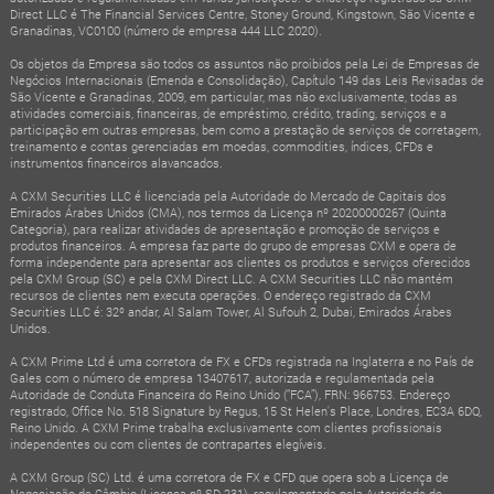
Direct LLC é The Financial Services Centre, Stoney Ground, Kingstown, São Vicente e
Granadinas, VC0100 (número de empresa 444 LLC 2020).
Os objetos da Empresa são todos os assuntos não proibidos pela Lei de Empresas de
Negócios Internacionais (Emenda e Consolidação), Capítulo 149 das Leis Revisadas de
São Vicente e Granadinas, 2009, em particular, mas não exclusivamente, todas as
atividades comerciais, financeiras, de empréstimo, crédito, trading, serviços e a
participação em outras empresas, bem como a prestação de serviços de corretagem,
treinamento e contas gerenciadas em moedas, commodities, índices, CFDs e
instrumentos financeiros alavancados.
A CXM Securities LLC é licenciada pela Autoridade do Mercado de Capitais dos
Emirados Árabes Unidos (CMA), nos termos da Licença nº 20200000267 (Quinta
Categoria), para realizar atividades de apresentação e promoção de serviços e
produtos financeiros. A empresa faz parte do grupo de empresas CXM e opera de
forma independente para apresentar aos clientes os produtos e serviços oferecidos
pela CXM Group (SC) e pela CXM Direct LLC. A CXM Securities LLC não mantém
recursos de clientes nem executa operações. O endereço registrado da CXM
Securities LLC é: 32º andar, Al Salam Tower, Al Sufouh 2, Dubai, Emirados Árabes
Unidos.
A CXM Prime Ltd é uma corretora de FX e CFDs registrada na Inglaterra e no País de
Gales com o número de empresa 13407617, autorizada e regulamentada pela
Autoridade de Conduta Financeira do Reino Unido (“FCA”), FRN: 966753. Endereço
registrado, Office No. 518 Signature by Regus, 15 St Helen's Place, Londres, EC3A 6DQ,
Reino Unido. A CXM Prime trabalha exclusivamente com clientes profissionais
independentes ou com clientes de contrapartes elegíveis.
A CXM Group (SC) Ltd. é uma corretora de FX e CFD que opera sob a Licença de
Negociação de Câmbio (Licença nº SD 231), regulamentada pela Autoridade de