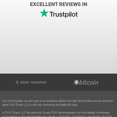
EXCELLENT REVIEWS IN
As informações, os serviços e os produtos deste site são fornecidos exclusivamente
pela CXM Direct LLC e não por nenhuma entidade afiliada.
A CXM Direct LLC faz parte do Grupo CXM de empresas com entidades corretoras
autorizadas e regulamentadas em várias jurisdições. O endereço registrado da CXM