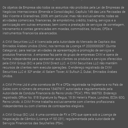
Os objetos da Empresa são todos os assuntos não proibidos pela Lei de Empresas de
Negócios Internacionais (Emenda e Consolidação), Capítulo 149 das Leis Revisadas de
São Vicente e Granadinas, 2009, em particular, mas não exclusivamente, todas as
atividades comerciais, financeiras, de empréstimo, crédito, trading, serviços e a
participação em outras empresas, bem como a prestação de serviços de corretagem,
treinamento e contas gerenciadas em moedas, commodities, índices, CFDs e
instrumentos financeiros alavancados.
A CXM Securities LLC é licenciada pela Autoridade do Mercado de Capitais dos
Emirados Árabes Unidos (CMA), nos termos da Licença nº 20200000267 (Quinta
Categoria), para realizar atividades de apresentação e promoção de serviços e
produtos financeiros. A empresa faz parte do grupo de empresas CXM e opera de
forma independente para apresentar aos clientes os produtos e serviços oferecidos
pela CXM Group (SC) e pela CXM Direct LLC. A CXM Securities LLC não mantém
recursos de clientes nem executa operações. O endereço registrado da CXM
Securities LLC é: 32º andar, Al Salam Tower, Al Sufouh 2, Dubai, Emirados Árabes
Unidos.
A CXM Prime Ltd é uma corretora de FX e CFDs registrada na Inglaterra e no País de
Gales com o número de empresa 13407617, autorizada e regulamentada pela
Autoridade de Conduta Financeira do Reino Unido (“FCA”), FRN: 966753. Endereço
registrado, Office No. 518 Signature by Regus, 15 St Helen's Place, Londres, EC3A 6DQ,
Reino Unido. A CXM Prime trabalha exclusivamente com clientes profissionais
independentes ou com clientes de contrapartes elegíveis.
A CXM Group (SC) Ltd. é uma corretora de FX e CFD que opera sob a Licença de
Negociação de Câmbio (Licença nº SD 231), regulamentada pela Autoridade de
Serviços Financeiros das Seychelles (FSA).