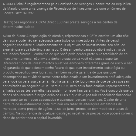
A CXM Global é regulamentada pela Comissão de Serviços Financeiros da República
de Maurício com uma Licença de Revendedor de Investimentos com o número de
licença GB21026337.
Restrições regionais: A CXM Direct LLC não presta serviços a residentes de
determinados países.
Aviso de Risco: A negociação de câmbio, criptomoedas e CFDs envolve um alto nível
de risco e pode não ser adequada para todos os investidores. Antes de decidir
negociar, considere cuidadosamente seus objetivos de investimento, seu nível de
experiência e sua tolerância ao risco. O desempenho passado não é indicativo de
resultados futuros. Lembre-se de que você pode perder parte ou a totalidade do seu
investimento inicial; não invista dinheiro cuja perda você não possa suportar.
Diferentes tipos de investimentos ou ativos envolvem diferentes graus de risco, e não
há garantia de que o desempenho futuro de qualquer investimento, estratégia ou
produto específico será lucrativo. Também não há garantia de que qualquer
desempenho ou atividade semelhante relacionada a um investimento será adequada
para você ou para sua carteira. Não há garantia de lucro nem de que perdas possam
ser evitadas ao negociar CFDs. Nem a CXM, nem seus funcionários, representantes,
afiliadas ou partes semelhantes podem fornecer tais garantias. Você concorda que os
riscos são inerentes à negociação de CFDs e que deve possuir capacidade financeira
para suportar os riscos associados e quaisquer perdas incorridas. O valor de uma
carteira de investimentos pode diminuir em razão de alterações em fatores de
mercado, como preços de ações, taxas de juros, preços de commodities e taxas de
câmbio. Na ocorrência de qualquer oscilação negativa de preços, você poderá correr o
risco de perder todo o capital investido.