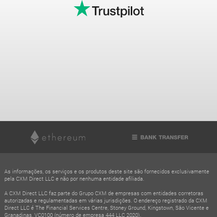
As informações, os serviços e os produtos deste site são fornecidos exclusivamente
pela CXM Direct LLC e não por nenhuma entidade afiliada.
A CXM Direct LLC faz parte do Grupo CXM de empresas com entidades corretoras
autorizadas e regulamentadas em várias jurisdições. O endereço registrado da CXM
Direct LLC é The Financial Services Centre, Stoney Ground, Kingstown, São Vicente e
Granadinas, VC0100 (número de empresa 444 LLC 2020).