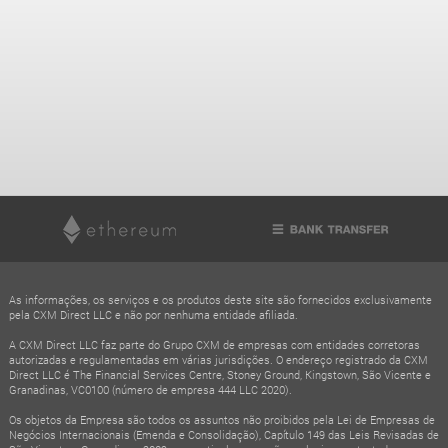
As informações, os serviços e os produtos deste site são fornecidos exclusivamente
pela CXM Direct LLC e não por nenhuma entidade afiliada.
A CXM Direct LLC faz parte do Grupo CXM de empresas com entidades corretoras
autorizadas e regulamentadas em várias jurisdições. O endereço registrado da CXM
Direct LLC é The Financial Services Centre, Stoney Ground, Kingstown, São Vicente e
Granadinas, VC0100 (número de empresa 444 LLC 2020).
Os objetos da Empresa são todos os assuntos não proibidos pela Lei de Empresas de
Negócios Internacionais (Emenda e Consolidação), Capítulo 149 das Leis Revisadas de