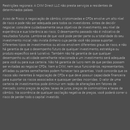
Restrições regionais: A CXM Direct LLC não presta serviços a residentes de
determinados países.
Aviso de Risco: A negociação de câmbio, criptomoedas e CFDs envolve um alto nível
de risco e pode não ser adequada para todos os investidores. Antes de decidir
negociar, considere cuidadosamente seus objetivos de investimento, seu nível de
experiência e sua tolerância ao risco. O desempenho passado não é indicativo de
resultados futuros. Lembre-se de que você pode perder parte ou a totalidade do seu
investimento inicial; não invista dinheiro cuja perda você não possa suportar.
Diferentes tipos de investimentos ou ativos envolvem diferentes graus de risco, e não
há garantia de que o desempenho futuro de qualquer investimento, estratégia ou
produto específico será lucrativo. Também não há garantia de que qualquer
desempenho ou atividade semelhante relacionada a um investimento será adequada
para você ou para sua carteira. Não há garantia de lucro nem de que perdas possam
ser evitadas ao negociar CFDs. Nem a CXM, nem seus funcionários, representantes,
afiliadas ou partes semelhantes podem fornecer tais garantias. Você concorda que os
riscos são inerentes à negociação de CFDs e que deve possuir capacidade financeira
para suportar os riscos associados e quaisquer perdas incorridas. O valor de uma
carteira de investimentos pode diminuir em razão de alterações em fatores de
mercado, como preços de ações, taxas de juros, preços de commodities e taxas de
câmbio. Na ocorrência de qualquer oscilação negativa de preços, você poderá correr o
risco de perder todo o capital investido.