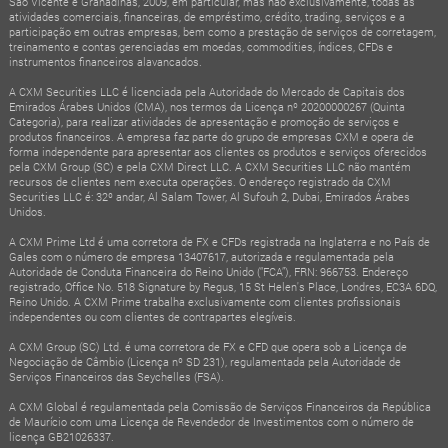
São Vicente e Granadinas, 2009, em particular, mas não exclusivamente, todas as
atividades comerciais, financeiras, de empréstimo, crédito, trading, serviços e a
participação em outras empresas, bem como a prestação de serviços de corretagem,
treinamento e contas gerenciadas em moedas, commodities, índices, CFDs e
instrumentos financeiros alavancados.
A CXM Securities LLC é licenciada pela Autoridade do Mercado de Capitais dos
Emirados Árabes Unidos (CMA), nos termos da Licença nº 20200000267 (Quinta
Categoria), para realizar atividades de apresentação e promoção de serviços e
produtos financeiros. A empresa faz parte do grupo de empresas CXM e opera de
forma independente para apresentar aos clientes os produtos e serviços oferecidos
pela CXM Group (SC) e pela CXM Direct LLC. A CXM Securities LLC não mantém
recursos de clientes nem executa operações. O endereço registrado da CXM
Securities LLC é: 32º andar, Al Salam Tower, Al Sufouh 2, Dubai, Emirados Árabes
Unidos.
A CXM Prime Ltd é uma corretora de FX e CFDs registrada na Inglaterra e no País de
Gales com o número de empresa 13407617, autorizada e regulamentada pela
Autoridade de Conduta Financeira do Reino Unido (“FCA”), FRN: 966753. Endereço
registrado, Office No. 518 Signature by Regus, 15 St Helen's Place, Londres, EC3A 6DQ,
Reino Unido. A CXM Prime trabalha exclusivamente com clientes profissionais
independentes ou com clientes de contrapartes elegíveis.
A CXM Group (SC) Ltd. é uma corretora de FX e CFD que opera sob a Licença de
Negociação de Câmbio (Licença nº SD 231), regulamentada pela Autoridade de
Serviços Financeiros das Seychelles (FSA).
A CXM Global é regulamentada pela Comissão de Serviços Financeiros da República
de Maurício com uma Licença de Revendedor de Investimentos com o número de
licença GB21026337.