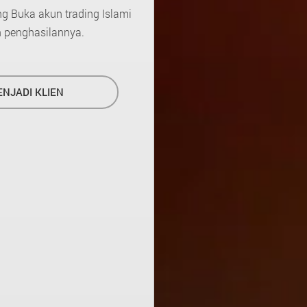
g Buka akun trading Islami
 penghasilannya.
NJADI KLIEN