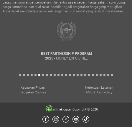
dapat menurun akibat perubahan nilai faktor pasar seperti harga saham, suku bunga,
harga komoditas, dan nilai tukar. Apabila terjadi pergerakan harga yang merugikan,
Anda dapat menghadapi risiko kehilangan seluruh modal yang telah diinvestasikan.
BEST PARTNERSHIP PROGRAM
- MONEY EXPO CHILE
2025
Kebijakan Privasi
Ketentuan Layanan
Kebijakan Cookies
AML & KYC Policy
Seluruh hak cipta. Copyright © 2026