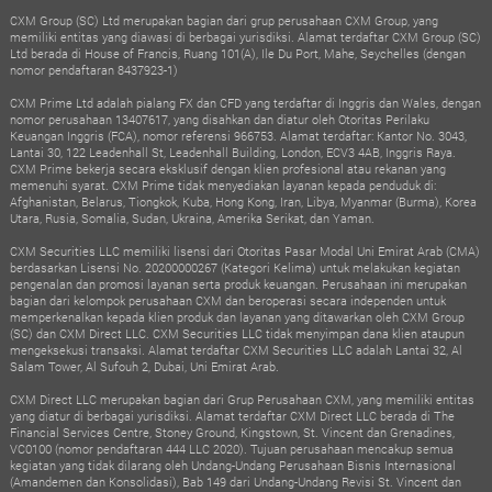
CXM Group (SC) Ltd merupakan bagian dari grup perusahaan CXM Group, yang
memiliki entitas yang diawasi di berbagai yurisdiksi. Alamat terdaftar CXM Group (SC)
Ltd berada di House of Francis, Ruang 101(A), Ile Du Port, Mahe, Seychelles (dengan
nomor pendaftaran 8437923-1)
CXM Prime Ltd adalah pialang FX dan CFD yang terdaftar di Inggris dan Wales, dengan
nomor perusahaan 13407617, yang disahkan dan diatur oleh Otoritas Perilaku
Keuangan Inggris (FCA), nomor referensi 966753. Alamat terdaftar: Kantor No. 3043,
Lantai 30, 122 Leadenhall St, Leadenhall Building, London, ECV3 4AB, Inggris Raya.
CXM Prime bekerja secara eksklusif dengan klien profesional atau rekanan yang
memenuhi syarat. CXM Prime tidak menyediakan layanan kepada penduduk di:
Afghanistan, Belarus, Tiongkok, Kuba, Hong Kong, Iran, Libya, Myanmar (Burma), Korea
Utara, Rusia, Somalia, Sudan, Ukraina, Amerika Serikat, dan Yaman.
CXM Securities LLC memiliki lisensi dari Otoritas Pasar Modal Uni Emirat Arab (CMA)
berdasarkan Lisensi No. 20200000267 (Kategori Kelima) untuk melakukan kegiatan
pengenalan dan promosi layanan serta produk keuangan. Perusahaan ini merupakan
bagian dari kelompok perusahaan CXM dan beroperasi secara independen untuk
memperkenalkan kepada klien produk dan layanan yang ditawarkan oleh CXM Group
(SC) dan CXM Direct LLC. CXM Securities LLC tidak menyimpan dana klien ataupun
mengeksekusi transaksi. Alamat terdaftar CXM Securities LLC adalah Lantai 32, Al
Salam Tower, Al Sufouh 2, Dubai, Uni Emirat Arab.
CXM Direct LLC merupakan bagian dari Grup Perusahaan CXM, yang memiliki entitas
yang diatur di berbagai yurisdiksi. Alamat terdaftar CXM Direct LLC berada di The
Financial Services Centre, Stoney Ground, Kingstown, St. Vincent dan Grenadines,
VC0100 (nomor pendaftaran 444 LLC 2020). Tujuan perusahaan mencakup semua
kegiatan yang tidak dilarang oleh Undang-Undang Perusahaan Bisnis Internasional
(Amandemen dan Konsolidasi), Bab 149 dari Undang-Undang Revisi St. Vincent dan