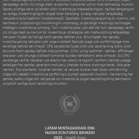
darajadagi xavfni o‘z ichiga oladi va barcha investorlar uchun mos kelmasligi mumkin.
Savdo qilishga qaror qilishdan oldin investitsiya maqsadlaringizni, tajriba darajangizni
va xavfga chidamliligingizni diqqat bilan baholang. Avvalgi natijalar kelajakdagi
natijalarning ko‘rsatkichi hisoblanmaydi. Dastlabki investitsiyangizning bir qismini yoki
barchasini yo‘qotishingiz mumkinligini unutmang; yo‘qotishga imkoningiz bo‘lmagan
mablag‘ni investitsiya qilmang. Turli investitsiyalar yoki aktivlar turli darajadagi xavfni
o‘z ichiga oladi va ma’lum bir investitsiya, strategiya yoki mahsulotning kelajakdagi
natijalari foydali bo‘lishiga hech qanday kafolat yo‘q. Shuningdek, har qanday
investitsiyaning natijalari yoki unga o‘xshash faoliyat sizga yoki portfelingizga mos
kelishiga kafolat berilmaydi. CFD savdosida foyda olish yoki zararlarning oldini olish
bo‘yicha hech qanday kafolat mavjud emas. CXM, uning xodimlari, vakillari, affillangan
shaxslari yoki shunga o‘xshash tomonlar bunday kafolatlarni bera olmaydi. Siz CFD
savdosiga xavflar tabiatan xos ekanini tan olasiz va tegishli xavflarni hamda yuzaga
keladigan har qanday zararlarni moliyaviy jihatdan ko‘tara olishingiz kerak. Aksiyalar
narxlari, foiz stavkalari, tovarlar narxlari va valyuta kurslari kabi bozor omillarining
o‘zgarishi sababli investitsiya portfelingiz qiymati pasayishi mumkin. Narxlarning har
qanday salbiy o‘zgarishi natijasida siz investitsiya qilgan kapitalingizning barchasini
yo‘qotish xavfiga duch kelishingiz mumkin.
LATAM MINTAQASIDAGI ENG
YAXSHI ECN FOREX BROKERI
- Wealth Expo
2025