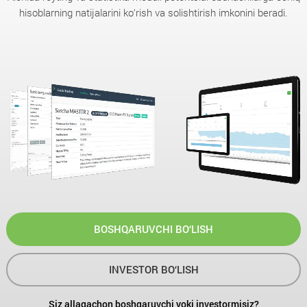
hisoblarning natijalarini ko‘rish va solishtirish imkonini beradi.
BOSHQARUVCHI BO‘LISH
INVESTOR BO‘LISH
Siz allaqachon boshqaruvchi yoki investormisiz?