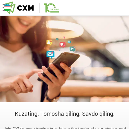
Kuzating. Tomosha qiling. Savdo qiling.
Join CXM’s copy trading hub, follow the trader of your choice, and