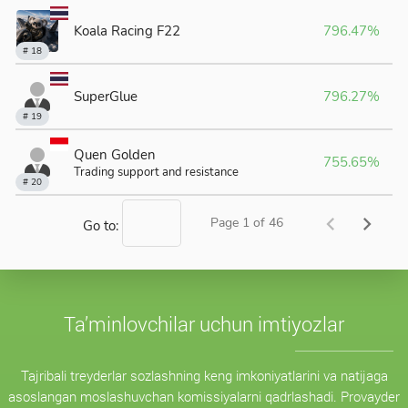
Ta’minlovchilar uchun imtiyozlar
Tajribali treyderlar sozlashning keng imkoniyatlarini va natijaga
asoslangan moslashuvchan komissiyalarni qadrlashadi. Provayder