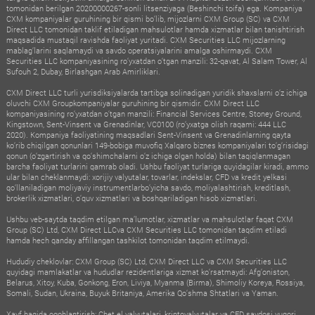
tomonidan berilgan 20200000267-sonli litsenziyaga (Beshinchi toifa) ega. Kompaniya
CXM kompaniyalar guruhining bir qismi bo‘lib, mijozlarni CXM Group (SC) va CXM
Direct LLC tomonidan taklif etiladigan mahsulotlar hamda xizmatlar bilan tanishtirish
maqsadida mustaqil ravishda faoliyat yuritadi. CXM Securities LLC mijozlarning
mablag‘larini saqlamaydi va savdo operatsiyalarini amalga oshirmaydi. CXM
Securities LLC kompaniyasining ro‘yxatdan o‘tgan manzili: 32-qavat, Al Salam Tower, Al
Sufouh 2, Dubay, Birlashgan Arab Amirliklari.
CXM Direct LLC turli yurisdiksiyalarda tartibga solinadigan yuridik shaxslarni o‘z ichiga
oluvchi CXM Groupkompaniyalar guruhining bir qismidir. CXM Direct LLC
kompaniyasining ro‘yxatdan o‘tgan manzili: Financial Services Centre, Stoney Ground,
Kingstown, Sent-Vinsent va Grenadinlar, VC0100 (ro‘yxatga olish raqami: 444 LLC
2020). Kompaniya faoliyatining maqsadlari Sent-Vinsent va Grenadinlarning qayta
ko‘rib chiqilgan qonunlari 149-bobiga muvofiq Xalqaro biznes kompaniyalari to‘g‘risidagi
qonun (o‘zgartirish va qo‘shimchalarni o‘z ichiga olgan holda) bilan taqiqlanmagan
barcha faoliyat turlarini qamrab oladi. Ushbu faoliyat turlariga quyidagilar kiradi, ammo
ular bilan cheklanmaydi: xorijiy valyutalar, tovarlar, indekslar, CFD va kredit yelkasi
qo‘llaniladigan moliyaviy instrumentlarbo‘yicha savdo, moliyalashtirish, kreditlash,
brokerlik xizmatlari, o‘quv xizmatlari va boshqariladigan hisob xizmatlari.
Ushbu veb-saytda taqdim etilgan ma’lumotlar, xizmatlar va mahsulotlar faqat CXM
Group (SC) Ltd, CXM Direct LLCva CXM Securities LLC tomonidan taqdim etiladi
hamda hech qanday affillangan tashkilot tomonidan taqdim etilmaydi.
Hududiy cheklovlar: CXM Group (SC) Ltd, CXM Direct LLC va CXM Securities LLC
quyidagi mamlakatlar va hududlar rezidentlariga xizmat ko‘rsatmaydi: Afg‘oniston,
Belarus, Xitoy, Kuba, Gonkong, Eron, Liviya, Myanma (Birma), Shimoliy Koreya, Rossiya,
Somali, Sudan, Ukraina, Buyuk Britaniya, Amerika Qo‘shma Shtatlari va Yaman.
Xavf haqida ogohlantirish: Chet el valyutalari, kriptovalyutalar va CFD savdosi yuqori