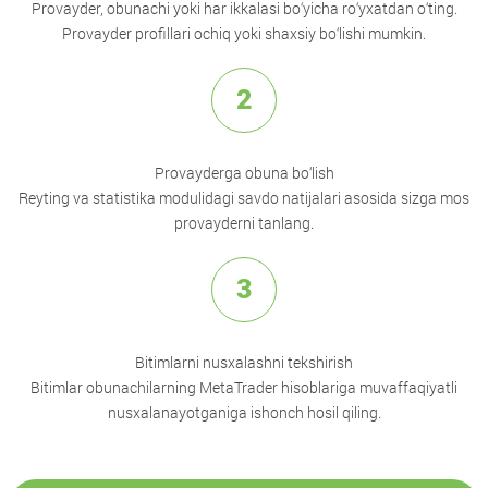
Provayder, obunachi yoki har ikkalasi bo‘yicha ro‘yxatdan o‘ting.
Provayder profillari ochiq yoki shaxsiy bo‘lishi mumkin.
2
Provayderga obuna bo‘lish
Reyting va statistika modulidagi savdo natijalari asosida sizga mos
provayderni tanlang.
3
Bitimlarni nusxalashni tekshirish
Bitimlar obunachilarning MetaTrader hisoblariga muvaffaqiyatli
nusxalanayotganiga ishonch hosil qiling.