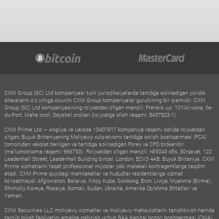
CXM Group (SC) Ltd kompaniyasi turli yurisdiksiyalarda tartibga solinadigan yuridik
shaxslarni o‘z ichiga oluvchi CXM Group kompaniyalar guruhining bir qismidir. CXM
Group (SC) Ltd kompaniyasining ro‘yxatdan o‘tgan manzili: Frensis uyi, 101(A)-xona, Ile-
du-Port, Mahe oroli, Seyshel orollari (ro‘yxatga olish raqami: 8437923-1).
CXM Prime Ltd — Angliya va Uelsda 13407617 kompaniya raqami ostida ro‘yxatdan
o‘tgan, Buyuk Britaniyaning Moliyaviy xulq-atvorni tartibga solish boshqarmasi (FCA)
tomonidan vakolat berilgan va tartibga solinadigan Forex va CFD brokeridir
(ma’lumotnoma raqami: 966753). Ro‘yxatdan o‘tgan manzili: №3043 ofis, 30-qavat, 122
Leadenhall Street, Leadenhall Building binosi, London, ECV3 4AB, Buyuk Britaniya. CXM
Prime xizmatlarni faqat professional mijozlar yoki malakali kontragentlarga taqdim
etadi. CXM Prime quyidagi mamlakatlar va hududlar rezidentlariga xizmat
ko‘rsatmaydi: Afg‘oniston, Belarus, Xitoy, Kuba, Gonkong, Eron, Liviya, Myanma (Birma),
Shimoliy Koreya, Rossiya, Somali, Sudan, Ukraina, Amerika Qo‘shma Shtatlari va
Yaman.
CXM Securities LLC moliyaviy xizmatlar va moliyaviy mahsulotlarni tanishtirish hamda
targ‘ib qilish faoliyatini amalga oshirish uchun BAA Kapital bozori boshqarmasi (CMA)