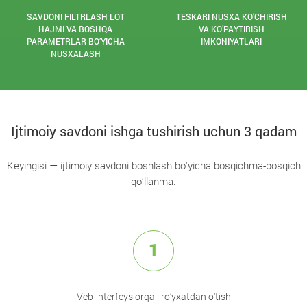
SAVDONI FILTRLASH LOT
TESKARI NUSXA KO’CHIRISH
HAJMI VA BOSHQA
VA KO’PAYTIRISH
PARAMETRLAR BO’YICHA
IMKONIYATLARI
NUSXALASH
Ijtimoiy savdoni ishga tushirish uchun 3 qadam
Keyingisi — ijtimoiy savdoni boshlash bo‘yicha bosqichma-bosqich
qo‘llanma.
1
Veb-interfeys orqali ro‘yxatdan o‘tish