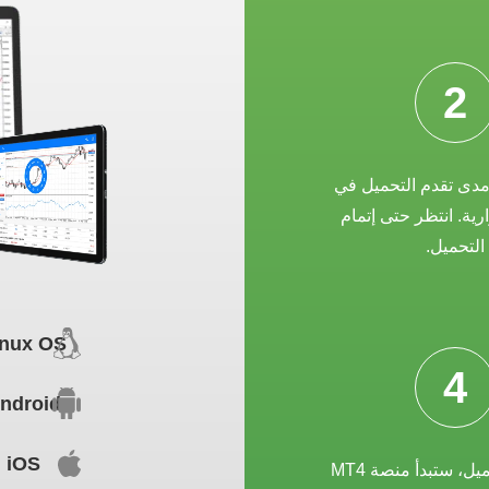
2
ى تقدم التحميل في
ارية. انتظر حتى إتمام
التحميل.
inux OS
4
ndroid
iOS
بعد نجاح التحميل، ستبدأ منصة MT4