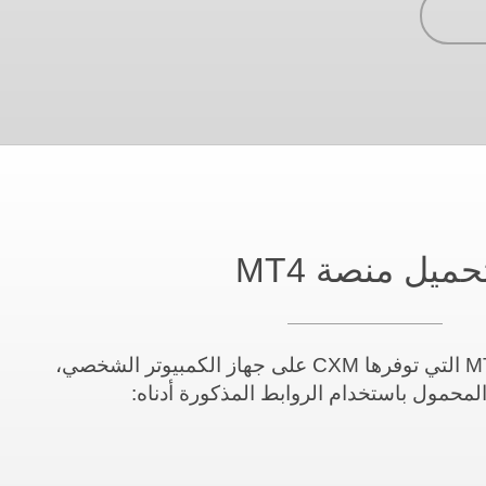
حميل منصة MT4
يمكنك تحميل منصة MT4 التي توفرها CXM على جهاز الكمبيوتر الشخصي،
لمحمول باستخدام الروابط المذكورة أدناه: