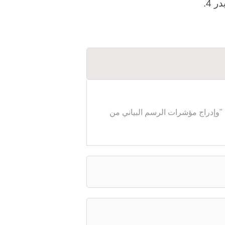
 4.
من شريط القائمة العلوي، اختر إدراج > مؤشرات. كما يمكنك أيضًا الانتقال إلى قسم المستكشف "Navigator "وإدراج مؤشرات الرسم البياني من