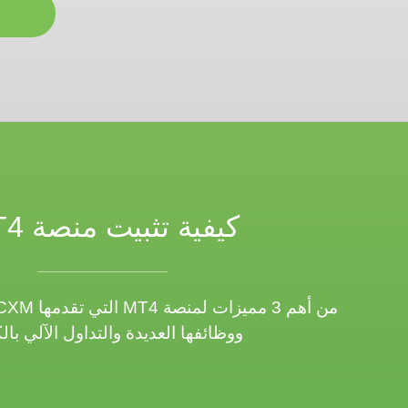
كيفية تثبيت منصة MT4
ووظائفها العديدة والتداول الآلي بال