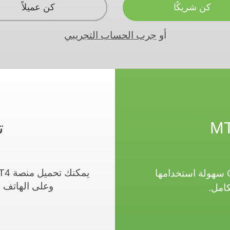
كن شريكًا
كن عميلاً
أو
جرب الحساب التجريبي
ت
من أهم 3 مميزات لمنصة MT4 التي تقدمها CXM سهولة استخدامها
وعلى الهاتف ا
كامل.